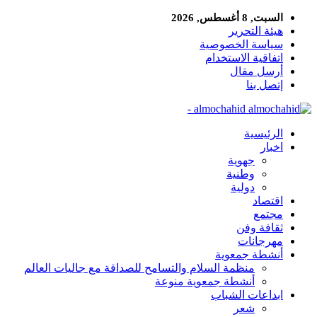
السبت, 8 أغسطس, 2026
هيئة التحرير
سياسة الخصوصية
اتفاقية الاستخدام
أرسل مقال
إتصل بنا
almochahid -
الرئيسية
اخبار
جهوية
وطنية
دولية
اقتصاد
مجتمع
ثقافة وفن
مهرجانات
أنشطة جمعوية
منظمة السلام والتسامح للصداقة مع جاليات العالم
أنشطة جمعوية منوعة
ابداعات الشباب
شعر