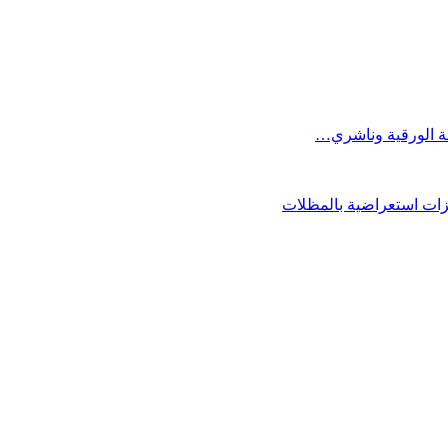
فة الورقية وناشري…
فزات استعراضية بالمظلات