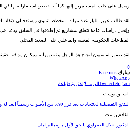
ويعمل على جلب المستثمرين إليها كما أنه خصص استثماراته بها في
لقد طالب عزيز اللبار عدة مرات بمخطط تنموي وإستعجالي لإنقاذ العا
وإنجاز دراسات عامة تتعلق بمشاريع تم إطلاقها في السابق ودعا في ج
القطاعات الحكومية المعنية والفاعلين على الصعيد المحلي..
لقد صفق الفاسيون لنجاح هذا الرجل مقتنعين أنه سيكون مدافعا حقيقي
0
شارك
Facebook
WhatsApp
Telegram
Twitter
البريد الإلكتروني
طباعة
السابق بوست
النتائج التفصيلية للانتخابات بعد فرز 90% من الأصوات رسمياً العدالة والتنمية بالمغرب تتصدر المركز الأول
القادم بوست
الدكتور علال العمراوي يلتحق لأول مرة بالبرلمان