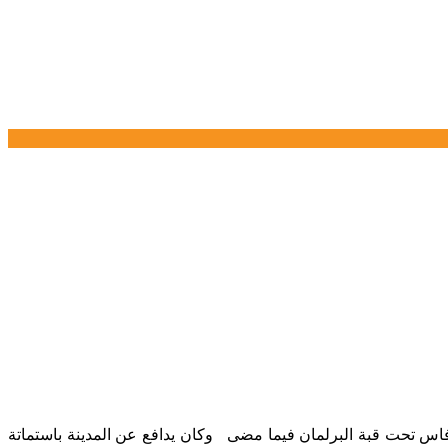
فاس تحت قبة البرلمان فيما مضى وكان يدافع عن المدينة باستماتة