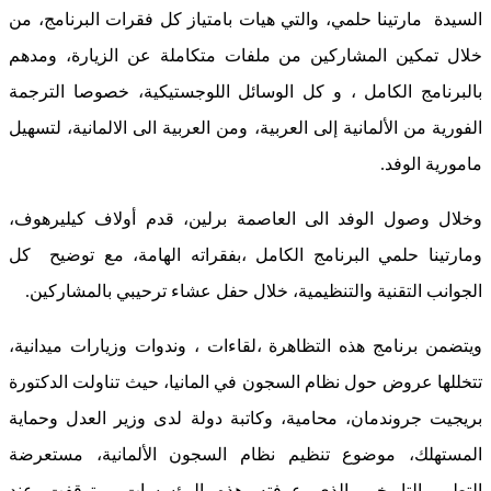
السيدة مارتينا حلمي، والتي هيات بامتياز كل فقرات البرنامج، من
خلال تمكين المشاركين من ملفات متكاملة عن الزيارة، ومدهم
بالبرنامج الكامل ، و كل الوسائل اللوجستيكية، خصوصا الترجمة
الفورية من الألمانية إلى العربية، ومن العربية الى الالمانية، لتسهيل
مامورية الوفد.
وخلال وصول الوفد الى العاصمة برلين، قدم أولاف كيليرهوف،
ومارتينا حلمي البرنامج الكامل ،بفقراته الهامة، مع توضيح كل
الجوانب التقنية والتنظيمية، خلال حفل عشاء ترحيبي بالمشاركين.
ويتضمن برنامج هذه التظاهرة ،لقاءات ، وندوات وزيارات ميدانية،
تتخللها عروض حول نظام السجون في المانيا، حيث تناولت الدكتورة
بريجيت جروندمان، محامية، وكاتبة دولة لدى وزير العدل وحماية
المستهلك، موضوع تنظيم نظام السجون الألمانية، مستعرضة
التطور التاريخي الذي عرفته هذه المؤسسات، وتوقفت عند