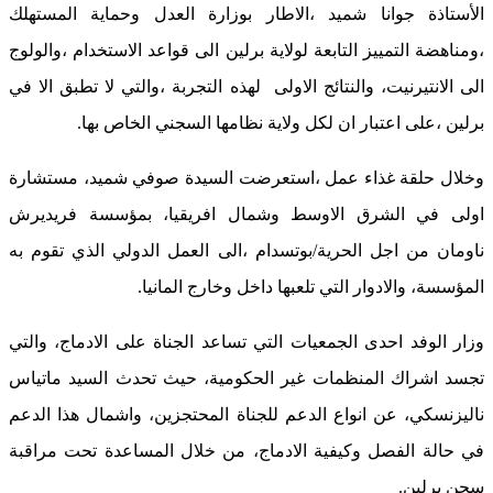
الأستاذة جوانا شميد ،الاطار بوزارة العدل وحماية المستهلك
،ومناهضة التمييز التابعة لولاية برلين الى قواعد الاستخدام ،والولوج
الى الانتيرنيت، والنتائج الاولى لهذه التجربة ،والتي لا تطبق الا في
برلين ،على اعتبار ان لكل ولاية نظامها السجني الخاص بها.
وخلال حلقة غذاء عمل ،استعرضت السيدة صوفي شميد، مستشارة
اولى في الشرق الاوسط وشمال افريقيا، بمؤسسة فريديرش
ناومان من اجل الحرية/بوتسدام ،الى العمل الدولي الذي تقوم به
المؤسسة، والادوار التي تلعبها داخل وخارج المانيا.
وزار الوفد احدى الجمعيات التي تساعد الجناة على الادماج، والتي
تجسد اشراك المنظمات غير الحكومية، حيث تحدث السيد ماتياس
ناليزنسكي، عن انواع الدعم للجناة المحتجزين، واشمال هذا الدعم
في حالة الفصل وكيفية الادماج، من خلال المساعدة تحت مراقبة
سجن برلين.