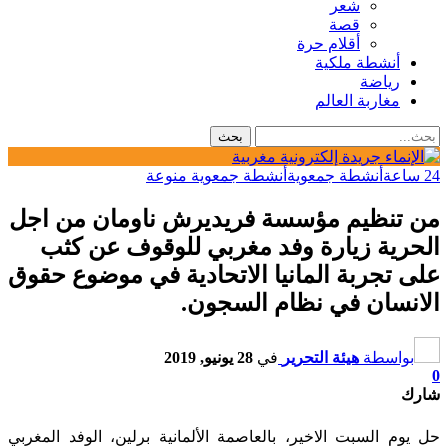
شعر
قصة
أقلام حرة
أنشطة ملكية
رياضة
مغاربة العالم
24 ساعة
أنشطة جمعوية
أنشطة جمعوية منوعة
من تنظيم مؤسسة فريديرش ناومان من اجل
الحرية زيارة وفد مغربي للوقوف عن كثب
على تجربة المانيا الاتحادية في موضوع حقوق
الانسان في نظام السجون.
بواسطة
هيئة التحرير
في
28 يونيو, 2019
0
شارك
حل يوم السبت الاخير، بالعاصمة الألمانية برلين، الوفد المغربي