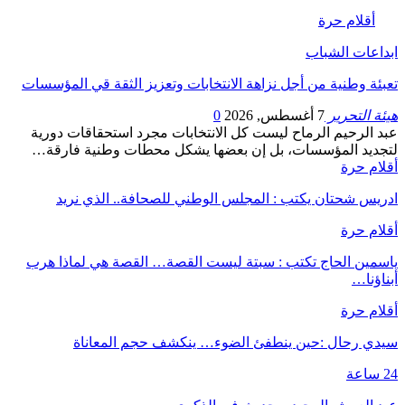
أقلام حرة
ابداعات الشباب
تعبئة وطنية من أجل نزاهة الانتخابات وتعزيز الثقة قي المؤسسات
هيئة التحرير
7 أغسطس, 2026
0
عبد الرحيم الرماح ليست كل الانتخابات مجرد استحقاقات دورية
لتجديد المؤسسات، بل إن بعضها يشكل محطات وطنية فارقة…
أقلام حرة
ادريس شحتان يكتب : المجلس الوطني للصحافة.. الذي نريد
أقلام حرة
ياسمين الحاج تكتب : سبتة ليست القصة… القصة هي لماذا هرب
أبناؤنا…
أقلام حرة
سيدي رحال :حين ينطفئ الضوء… ينكشف حجم المعاناة
24 ساعة