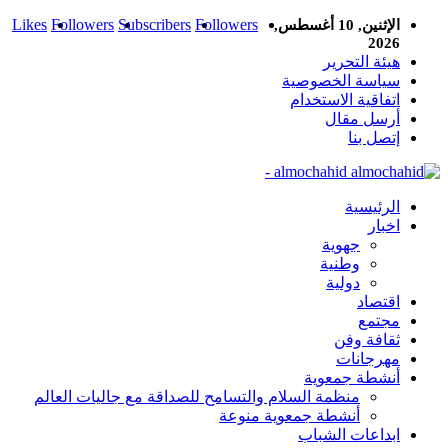
Likes
Followers
Subscribers
Followers
الإثنين, 10 أغسطس,
2026
هيئة التحرير
سياسة الخصوصية
اتفاقية الاستخدام
أرسل مقال
إتصل بنا
almochahid -
الرئيسية
اخبار
جهوية
وطنية
دولية
اقتصاد
مجتمع
ثقافة وفن
مهرجانات
أنشطة جمعوية
منظمة السلام والتسامح للصداقة مع جاليات العالم
أنشطة جمعوية منوعة
ابداعات الشباب