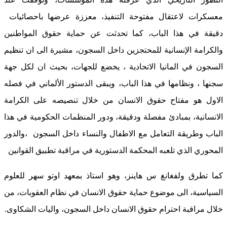
معسكرات لاعتقال مفتوحة التنفيذ، معززة عرضها باحصائيات
دقيقة في هذا الباب، كما تحدثت عن حماية حقوق المواطنين
والكرامة الإنسانية للمحتجزين داخل السجون، مشيرة الى ان تنظيم
السجون في المانيا الاتحادية ، يخضع للجهات، بحيث ان لكل جهة
سجنها ، ونظامها في هذا الباب، ويبقى الدستور الألماني في فصله
الاول هو مفتاح حقوق الانسان من خلال تنصيصه على الكرامة
الانسانية، بمبادئ مفصلة ودقيقة، ودور المنظمات الحكومية في هذا
الباب وطريقة التعامل مع الاطفال والنساء داخل السجون ،والدور
المحوري الذي تلعبه المحكمة الدستورية في مراقبة تطبيق القوانين
كما تطرق ولفغانغ س هاينز، وهو استاذ بمعهد اوتو سهر للعلوم
السياسية، الى موضوع حماية حقوق الانسان في نظام العقوبات، من
خلال مراقبة احترام حقوق الانسان داخل السجون، واليات الشكاوى.