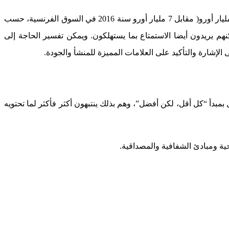
وقد عرف استهلاك المنتجات الطبيعية العضوية (Bio) ارتفاعا مهولا خلال سنوات قليلة، بحيث تجاوزت نسبة تسويقها 20 % سنة 2017 (113,2مليار أورو( مقابل 7 مليار أورو سنة 2016 في السوق الفرنسية، حسب
م، ولكنهم يريدون أيضا الاستمتاع بما يستهلكون. ويمكن تفسير الحاجة إلى
إشارة والتأكيد على العلامات المميزة للمنشأ والجودة.
مبدأ “كل أقل، لكن أفضل”، وهم بذلك ينتبهون أكثر فأكثر لما تحتويه
ية ومبادئ الشفافية والمصداقية.