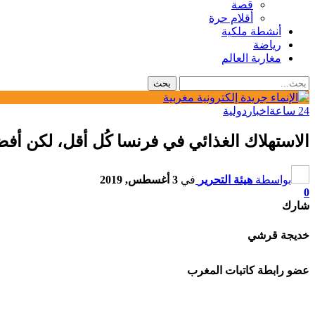
قصة
أقلام حرة
أنشطة ملكية
رياضة
مغاربة العالم
24 ساعة
اخبار
دولية
الاستهلاك الغذائي في فرنسا كُل أقل، لكن أف
بواسطة
هيئة التحرير
في
3 أغسطس, 2019
0
شارك
خديجة قرشي
عضو رابطة كاتبات المغرب