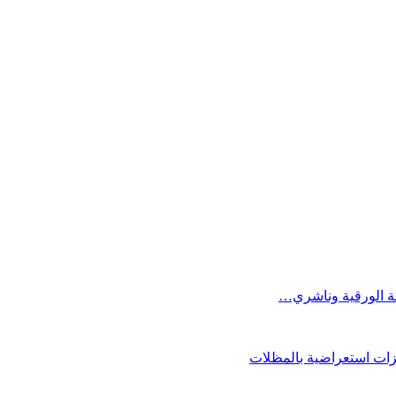
فة الورقية وناشري…
فزات استعراضية بالمظلات