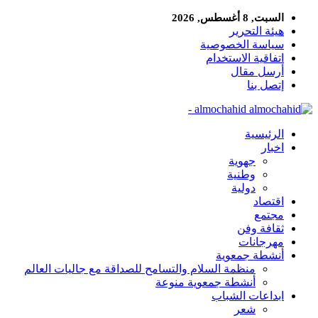
السبت, 8 أغسطس, 2026
هيئة التحرير
سياسة الخصوصية
اتفاقية الاستخدام
أرسل مقال
إتصل بنا
almochahid -
الرئيسية
اخبار
جهوية
وطنية
دولية
اقتصاد
مجتمع
ثقافة وفن
مهرجانات
أنشطة جمعوية
منظمة السلام والتسامح للصداقة مع جاليات العالم
أنشطة جمعوية منوعة
ابداعات الشباب
شعر