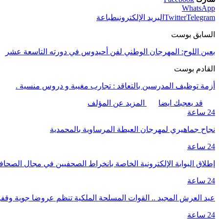
WhatsApp
Telegram
Twitter
البريد الإلكتروني
طباعة
السابق بوست
بعين اللوح: المهرجان الوطني لفن أحيدوس في دورته التاسعة عشر
القادم بوست
أزمة توظيف المدرسين بالتعاقد : تجارب مغيبة و دروس منسية .
قد يعجبك ايضا
المزيد عن المؤلف
24 ساعة
نجاح جماهيري لمهرجان العيطة المرساوية بالمحمدية
24 ساعة
إطلاق البوابة الإلكترونية الخاصة بانخراط الصحفيين في مجال الصحا
24 ساعة
عيد العرش المجيد .. القوات المسلحة الملكية تنظم عروضا جوية وق
24 ساعة