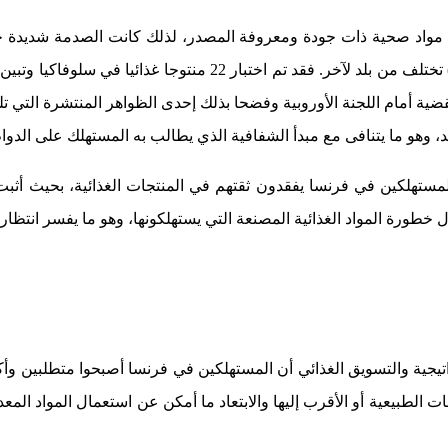
اك مواد صحية ذات جودة ومعروفة المصدر، لذلك كانت الصدمة شديدة 
(Nutella) ومشروب الكوكاكولا ومسحوق الشوكولا نسكويك (Nesquik) تخ
لقضية أمام اللجنة الأوروبية وفضحا بذلك إحدى الظواهر المنتشرة التي 
بلد، وهو ما يتنافى مع مبدأ الشفافية الذي يطالب به المستهلك على الدوام
جية والتسويق الغذائي أن المستهلكين في فرنسا أصبحوا متطلبين وأكث