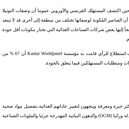
حين اكتشف المستهلك الفرنسي والأوروبي عموما أن وصفات النوتيلا
تلف من بلد لآخر. فقد تم اختبار 22 منتوجا غذائيا في سلوفاكيا وتبين أن العناصر المُكونة لوصفاتها تختلف من منطقة إلى أخرى قد لا تبتعد
تلجأ إليها بعض شركات الصناعات الغذائية التي تختار مكونات أقل جودة
.
ولعل تكرار الأزمات الصحية (حليب الأطفال الملوث Lactalis) جعل المستهلكين في فرنسا يفقدون ثقتهم في المنتجات الغذائية، بحيث أثبت استطلاع للرأي قامت به مؤسسة Kantar Worldpanel أن 67 % من
ر خبرة ومعرفة ويتجهون لتغيير عاداتهم الغذائية بتفضيل مواد صحية
وأصلية، لذلك تعمل مجموعة من الشركات على إعطاء الأولوية للمنتجات الطبيعية أو الأقرب إليها والابتعاد ما أمكن عن استعمال المواد المعدلة وراثيا (OGM) والدهون النباتية المهدرجة جزئيا والملونات الصناعية