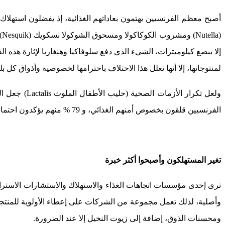
أصبح معظم الفرنسيين يهتمون بعاداتهم الغذائية، إذ يفضلون استهل
إلا ببضع كيلوميترات، الشيء الذي دفع سلوفاكيا وهنغاريا لإثارة هذه ا
لمنتوجاتها، إلا أنها تعلل هذا الاختلاف باحترامها لخصوصية وأذواق كل 
الفرنسيين قلقون بخصوص أمنهم الغذائي، و 79 % منهم يؤكدون احتمال خطورة المواد الغذائية المصنعة التي يستهلكونها، وهو ما يفسر انتظارات ومتطلبات المستهلكين فيما يتعلق بالجودة.
تغير المستهلكون وأصبحوا أكثر خبرة
ترى إحدى مؤسسات اتجاهات الغذاء والاستهلاك والاستشارات الاستراتي
ومحسنات الذوق، إضافة إلى زيوت النخيل إلا عند الضرورة.