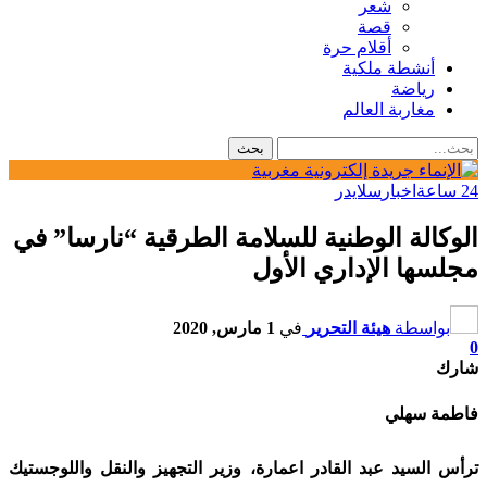
شعر
قصة
أقلام حرة
أنشطة ملكية
رياضة
مغاربة العالم
24 ساعة
اخبار
سلايدر
الوكالة الوطنية للسلامة الطرقية “نارسا” في
مجلسها الإداري الأول
بواسطة
هيئة التحرير
في
1 مارس, 2020
0
شارك
فاطمة سهلي
ترأس السيد عبد القادر اعمارة، وزير التجهيز والنقل واللوجستيك