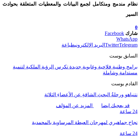
نظام مندمج ومتكامل لجمع البيانات والمعطيات المتعلقة بحوادث
السير
0
شارك
Facebook
WhatsApp
Telegram
Twitter
البريد الإلكتروني
طباعة
السابق بوست
برامج وطنية فلاحية وغابوية جديدة تكرس الرؤية الملكية لتنمية
مستدامة وشاملة
القادم بوست
نتنياهو ورحلةُ البحثِ الشاقةِ عن الأعضاءِ الثلاثة
قد يعجبك ايضا
المزيد عن المؤلف
24 ساعة
نجاح جماهيري لمهرجان العيطة المرساوية بالمحمدية
24 ساعة