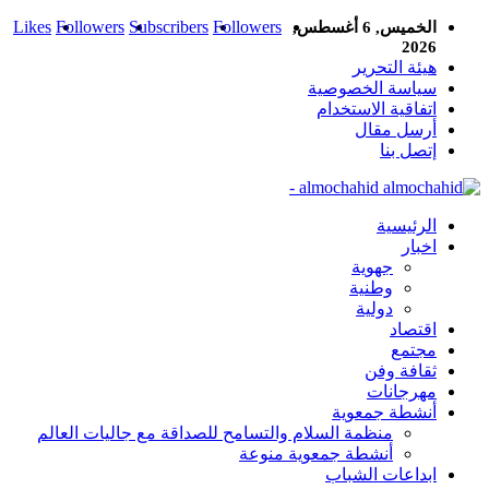
Likes
Followers
Subscribers
Followers
الخميس, 6 أغسطس,
2026
هيئة التحرير
سياسة الخصوصية
اتفاقية الاستخدام
أرسل مقال
إتصل بنا
almochahid -
الرئيسية
اخبار
جهوية
وطنية
دولية
اقتصاد
مجتمع
ثقافة وفن
مهرجانات
أنشطة جمعوية
منظمة السلام والتسامح للصداقة مع جاليات العالم
أنشطة جمعوية منوعة
ابداعات الشباب