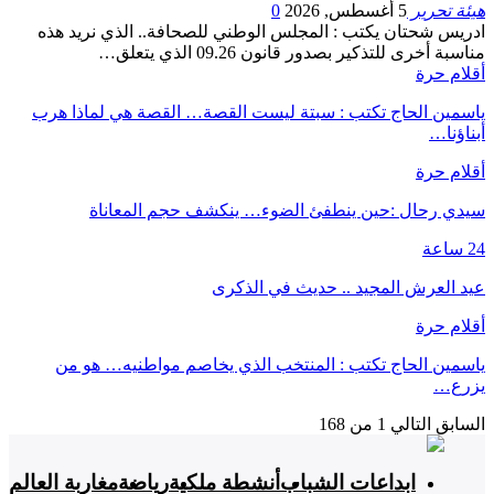
هيئة تحرير
5 أغسطس, 2026
0
ادريس شحتان يكتب : المجلس الوطني للصحافة.. الذي نريد هذه
مناسبة أخرى للتذكير بصدور قانون 09.26 الذي يتعلق…
أقلام حرة
ياسمين الحاج تكتب : سبتة ليست القصة… القصة هي لماذا هرب
أبناؤنا…
أقلام حرة
سيدي رحال :حين ينطفئ الضوء… ينكشف حجم المعاناة
24 ساعة
عيد العرش المجيد .. حديث في الذكرى
أقلام حرة
ياسمين الحاج تكتب : المنتخب الذي يخاصم مواطنيه… هو من
يزرع…
السابق
التالي
1 من 168
ابداعات الشباب
أنشطة ملكية
رياضة
مغاربة العالم