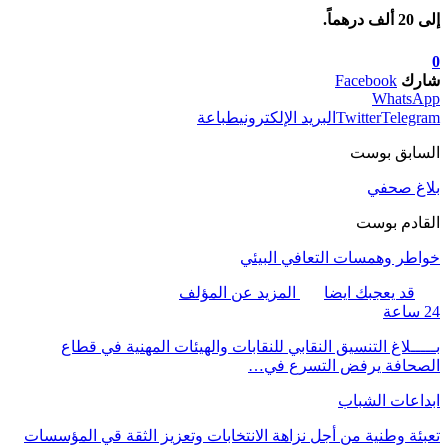
إلى 20 ألف درهماً.
0
شارك
Facebook
WhatsApp
Telegram
Twitter
البريد الإلكتروني
طباعة
السابق بوست
بلاغ صحفي
القادم بوست
خواطر وهمسات التعافي البيئي
قد يعجبك ايضا
المزيد عن المؤلف
24 ساعة
بـــــلاغ التنسيق النقابي للنقابات والهيئات المهنية في قطاع
الصحافة يرفض التسرع في…
ابداعات الشباب
تعبئة وطنية من أجل نزاهة الانتخابات وتعزيز الثقة قي المؤسسات