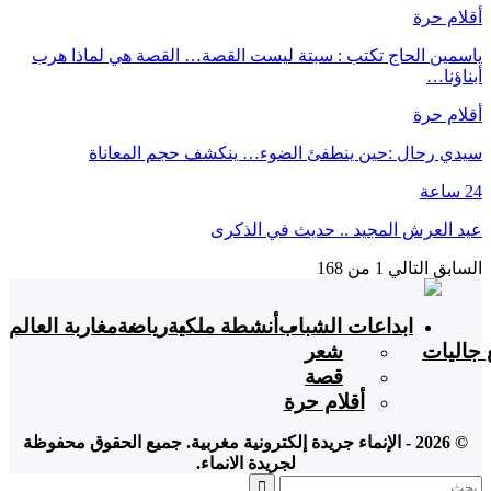
أقلام حرة
ياسمين الحاج تكتب : سبتة ليست القصة… القصة هي لماذا هرب
أبناؤنا…
أقلام حرة
سيدي رحال :حين ينطفئ الضوء… ينكشف حجم المعاناة
24 ساعة
عيد العرش المجيد .. حديث في الذكرى
السابق
التالي
1 من 168
ابداعات الشباب
أنشطة ملكية
رياضة
مغاربة العالم
 جاليات
شعر
قصة
أقلام حرة
© 2026 - الإنماء جريدة إلكترونية مغربية. جميع الحقوق محفوظة
لجريدة الانماء.