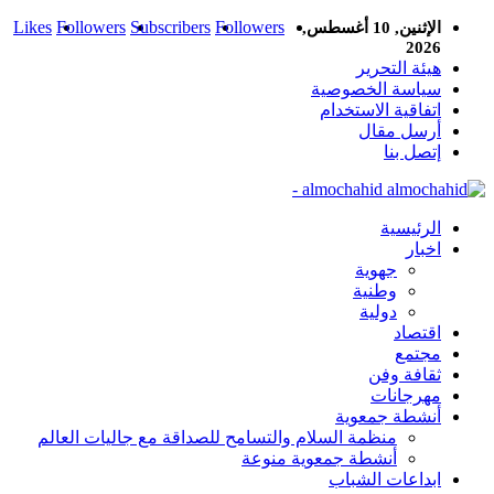
Likes
Followers
Subscribers
Followers
الإثنين, 10 أغسطس,
2026
هيئة التحرير
سياسة الخصوصية
اتفاقية الاستخدام
أرسل مقال
إتصل بنا
almochahid -
الرئيسية
اخبار
جهوية
وطنية
دولية
اقتصاد
مجتمع
ثقافة وفن
مهرجانات
أنشطة جمعوية
منظمة السلام والتسامح للصداقة مع جاليات العالم
أنشطة جمعوية منوعة
ابداعات الشباب