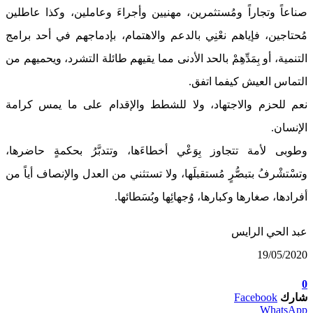
صناعاً وتجاراً ومُستثمرين، مهنيين وأجراءَ وعاملين، وكذا عاطلين
مُحتاجين، فإياهم نعْنِي بالدعم والاهتمام، بإدماجهم في أحد برامج
التنمية، أو بِمَدِّهِمْ بالحد الأدنى مما يقيهم طائلة التشرد، ويحميهم من
التماس العيش كيفما اتفق.
نعم للحزم والاجتهاد، ولا للشطط والإقدام على ما يمس كرامة
الإنسان.
وطوبى لأمة تتجاوز بِوَعْي أخطاءَها، وتتدبَّرُ بحكمةٍ حاضرها،
وتسْتشْرفُ بتبصُّرٍ مُستقبلَها، ولا تستثني من العدل والإنصاف أياً من
أفرادها، صغارها وكبارها، وُجهائِها وبُسَطائها.
عبد الحي الرايس
19/05/2020
0
شارك
Facebook
WhatsApp