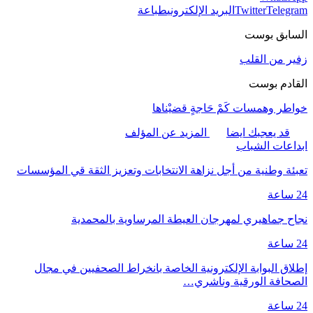
Telegram
Twitter
البريد الإلكتروني
طباعة
السابق بوست
زفير من القلب
القادم بوست
خواطر وهمسات كَمْ حَاجةٍ قضيْناها
قد يعجبك ايضا
المزيد عن المؤلف
ابداعات الشباب
تعبئة وطنية من أجل نزاهة الانتخابات وتعزيز الثقة قي المؤسسات
24 ساعة
نجاح جماهيري لمهرجان العيطة المرساوية بالمحمدية
24 ساعة
إطلاق البوابة الإلكترونية الخاصة بانخراط الصحفيين في مجال
الصحافة الورقية وناشري…
24 ساعة