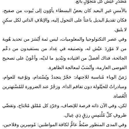
مَصْدَرِ عيْش كلِّ مُتجوِّلٍ بائع.
بالأمسِ غيرِ البعيد كان بعضُ البسطاء يأوُون إلى بُيوت من صفيح،
فكان تقديمُ البديل باعثاً على التحول إليه، والإتلافِ الذاتي لكل سكنٍ
لا يليق.
وفي عصر التكنولوجيا والمعلوميات، ليس ثمة أيْسَرَ من تحديد هُوية
من لا مَوْرِدَ عيْش له، وتصنيفه في عِداد من يستفيدون من دعْم
الجائحة، فذاك أفضلُ من اقتياده وتبْديدِ ما لديْه، وأعْوَنُ على تصحيح
الفوضى العارمة، وأنْسَبُ لمعالجة الظاهرة.
زَمَنُ الوباء مُناسبة للاجتهاد: حَجْرٌ يتجددُ ويُسْتدام، وتوْعية للعوام،
ومبادراتٌ للحيْلولة دون تفاقم الداء، وزجْرٌ عند الضرورة للمُسْتهترين
الْعُصاة.
لكن، وفي الآن ذاته فرصة للإنصاف، وجَرْدِ كل مُمْلق مُحْتاج، وتقصِّي
ظروفِ كلِّ مُلْتمِسِ رزقٍ ذِي عِيال.
وفي المدى المنظور ضبْطٌ عامٌّ لكافة المواطنين: مُوسِرين وفلاحين،