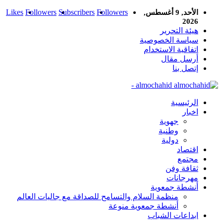
Likes
Followers
Subscribers
Followers
الأحد, 9 أغسطس,
2026
هيئة التحرير
سياسة الخصوصية
اتفاقية الاستخدام
أرسل مقال
إتصل بنا
almochahid -
الرئيسية
اخبار
جهوية
وطنية
دولية
اقتصاد
مجتمع
ثقافة وفن
مهرجانات
أنشطة جمعوية
منظمة السلام والتسامح للصداقة مع جاليات العالم
أنشطة جمعوية منوعة
ابداعات الشباب