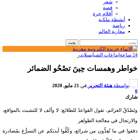
شعر
قصة
أقلام حرة
أنشطة ملكية
رياضة
مغاربة العالم
24 ساعة
ابداعات الشباب
سلايدر
خواطر وهمسات حِينَ تصْحُو الضمائر
بواسطة
هيئة التحرير
في
21 مايو, 2020
0
شارك
وتَصْدُقُ العزائم، تقول القواعدُ للطلائع: لا وألف لا للتشبث بالمواقع،
والارتجال في معالجة الظواهر
دققوا في ما تُعِدُّون من شرائع، وكُفُّوا أيديَكم عن التسرُّع بمُصادرة