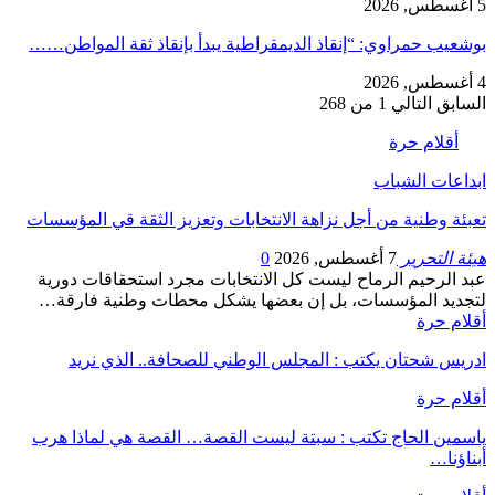
5 أغسطس, 2026
بوشعيب حمراوي: “إنقاذ الديمقراطية يبدأ بإنقاذ ثقة المواطن……
4 أغسطس, 2026
السابق
التالي
1 من 268
أقلام حرة
ابداعات الشباب
تعبئة وطنية من أجل نزاهة الانتخابات وتعزيز الثقة قي المؤسسات
هيئة التحرير
7 أغسطس, 2026
0
عبد الرحيم الرماح ليست كل الانتخابات مجرد استحقاقات دورية
لتجديد المؤسسات، بل إن بعضها يشكل محطات وطنية فارقة…
أقلام حرة
ادريس شحتان يكتب : المجلس الوطني للصحافة.. الذي نريد
أقلام حرة
ياسمين الحاج تكتب : سبتة ليست القصة… القصة هي لماذا هرب
أبناؤنا…