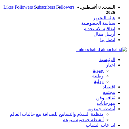
Likes
Followers
Subscribers
Followers
السبت, 8 أغسطس,
2026
هيئة التحرير
سياسة الخصوصية
اتفاقية الاستخدام
أرسل مقال
إتصل بنا
almochahid -
الرئيسية
اخبار
جهوية
وطنية
دولية
اقتصاد
مجتمع
ثقافة وفن
مهرجانات
أنشطة جمعوية
منظمة السلام والتسامح للصداقة مع جاليات العالم
أنشطة جمعوية منوعة
ابداعات الشباب