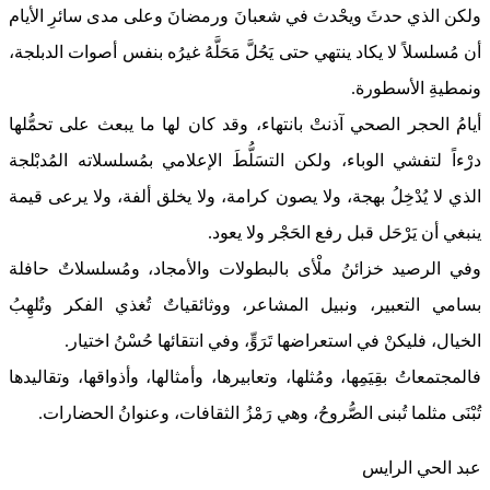
ولكن الذي حدثَ ويحْدث في شعبانَ ورمضانَ وعلى مدى سائرِ الأيام
أن مُسلسلاً لا يكاد ينتهي حتى يَحُلَّ مَحَلَّهُ غيرُه بنفس أصوات الدبلجة،
ونمطيةِ الأسطورة.
أيامُ الحجر الصحي آذنتْ بانتهاء، وقد كان لها ما يبعث على تحمُّلها
درْءاً لتفشي الوباء، ولكن التسَلُّطَ الإعلامي بمُسلسلاته المُدبْلجة
الذي لا يُدْخِلُ بهجة، ولا يصون كرامة، ولا يخلق ألفة، ولا يرعى قيمة
ينبغي أن يَرْحَل قبل رفع الحَجْر ولا يعود.
وفي الرصيد خزائنُ ملْأى بالبطولات والأمجاد، ومُسلسلاتٌ حافلة
بسامي التعبير، ونبيل المشاعر، ووثائقياتٌ تُغذي الفكر وتُلهِبُ
الخيال، فليكنْ في استعراضها تَرَوٍّ، وفي انتقائها حُسْنُ اختيار.
فالمجتمعاتُ بقِيَمِها، ومُثلها، وتعابيرها، وأمثالها، وأذواقها، وتقاليدها
تُبْنَى مثلما تُبنى الصُّروحُ، وهي رَمْزُ الثقافات، وعنوانُ الحضارات.
عبد الحي الرايس