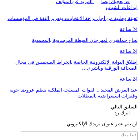
قد يعجبك ايضا
المزيد عن المؤلف
ابداعات الشباب
تعبئة وطنية من أجل نزاهة الانتخابات وتعزيز الثقة قي المؤسسات
24 ساعة
نجاح جماهيري لمهرجان العيطة المرساوية بالمحمدية
24 ساعة
إطلاق البوابة الإلكترونية الخاصة بانخراط الصحفيين في مجال
الصحافة الورقية وناشري…
24 ساعة
عيد العرش المجيد .. القوات المسلحة الملكية تنظم عروضا جوية
وقفزات استعراضية بالمظلات
السابق
التالي
اترك رد
لن يتم نشر عنوان بريدك الإلكتروني.