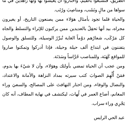
الطريق، فتشبَّعوا بالقيم، واختاروا أن يعيشوا بها ولها زاهدين في ما
سواها من مالٍ ونَشَب، ومناصِبَ ورُتَب.
والحياة قلما تجود بأمثال هؤلاء ممن يصنعون التاريخ، أو يغيرون
مجراه، بيد أنها تحفِلُ بالعديدين ممن يركبون للإثراء والتسلط والجاه
كل مَرْكَب، شعارُهم دوْماً الغاية تُبرِّرُ الوسيلة، وللتسلق والوصول
يتفننون في ابتداع ألف حيلة وحيلة، فإذا أدركوا وتمكنوا صاروا
للمواقع كَهَنَة، وللمناصب حُرَّاساً وسَدَنَة.
ومن عجب أن الحياة تمضي بأولئك وهؤلاء، وأن لا شيْءَ بها يدوم،
فمَنْ أُلْهِمَ الصوابَ كتب سيرته بمداد النزاهة والأمانة والاعتداد،
والنضال والوفاء، ومن اختار التهافتَ على المصالح، والسعيَ وراء
المغانم، أضاع العمر في لُهاث، ليكتشف في نهاية المطاف، أنه كان
يَجْرِي وراء سراب.
عبد الحي الرايس