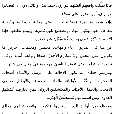
فإذا تملَّيْتَ واقعهم ألفيْتَهم يتوارَوْن خلف هذا أو ذاك، دون أن يُفصِحُوا
عن رأي، أو يستقروا على موقف.
وإنما شخصية المرء مُحصِّلة تجاربَ شتى محلية أو وطنية أو كونية
تتفاعل معها، وتنْهَلُ منها، ثم تصطبغ بلون يُميزها، وسِمَةٍ تطبعها، فإذا
الاسم إذا ذُكِرَ اقترن بما يَخصُّهُ ويُعْلِنُ عن حضوره.
من هنا كان المربون: آباء وأمهات، معلمين ومعلمات، أحرص ما
يكونون على التحلي أوَّلاً بمكارم الأخلاق صدقاً ونزاهة، أمانة ووفاء،
تضحية والتزاما، حتى تتوفر للناشئ مرجعية في مثال حي يتأثر به،
ويترسم خطاه، ثم تكون الإحالة على الرسل والأنبياء أصحاب
المعجزات، والتُّقَاة الأولياء، والقادة الزعماء، والأبطال صانعي
الأمجاد، والعلماء الأفذاذ، والمكتشفين الرواد، فمن تجاربهم تُسْتلْهَمُ
القدوة، ومن استماتتهم تُسْتخلَصُ الْعِبْرَة.
ومحظوظون أولئك الذين استنارُوا مُبَكرين، واتضحتْ لهم معالمُ