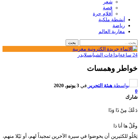
شعر
قصة
أقلام حرة
أنشطة ملكية
رياضة
مغاربة العالم
24 ساعة
ابداعات الشباب
سلايدر
خواطر وهمسات
بواسطة
هيئة التحرير
في
3 يونيو, 2020
0
شارك
دَعْكَ مِنْ ذَا وَذَا
وقُلْ ها أنا ذا
يَحْلُو للكثيرين أن يخوضوا في سيرة الآخرين تمجيداً لهم، أو نَيْلا منهم،