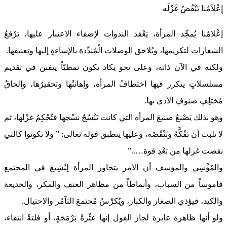
إِعْلاَمُنا يَنْقُضُ غَزْلَه
إعْلامُنا يُمجِّد المرأة، يَعْقد الندوات لإضفاء الاعتبار عليها، يَرْفعُ
الشعارات لتكريمها، ويُلاحق الوصلات الْمُندِّدة بالإساءةِ إليها وتعنيفها.
ولكنه في الآن ذاته، وعلى نحو يكاد يكون نمطيّاً يتفنن في تقديم
مسلسلاتٍ يتكرر فيها اختطافُ المرأة، وإهانتُها وتحقيرُها، وإلحاقُ
مُختلِفِ صنوفِ الأذى بها.
وهو بذلك يَصْنعُ صنيعَ المرأة التي كانت تَنْسُجُ نسْجها فتُحْكِمُ غزْلها، ثم
لا تلبث أن تَفُكَّهُ وتَنْقُضَه، وعليها ينطبق قوله تعالى: ” ولا تكونوا كالتي
نقضت غزلها من بَعْدِ قوة…..”
والمُؤْسِي والمؤسف أن الأمر يتجاوز المرأة لِيُشِيعَ في المجتمع
قاموساً من السباب، وأنماطاً من مظاهر العنف والمكر، والخديعة
والكيد، فيؤذي الصغار والكبار، ويُكرِّسُ مُجتمعَ التآمُر والاحتيال.
ولو أنها ظاهرة عابرة لجاز القول إنها عثْرةُ بَرْمَجَةٍ، أو فلتةُ انتقاء،