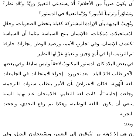
أن يكونَ ضرباً من الأحلام؟ ألا يستدعي التغييرُ رَوِيَّةً وبُعْد نظر؟
وتشاوُراً وترتيباً للأمور؟ ورُبَّما تعديلا في الدستور؟
وتُجِيبُ البديهة بأن الإرادة المشتركة كفيلة بتخطي الصعوبات، وجعْلِ
المُستحيلاتِ مُمْكِنات، فالإنسان ينتج السياسة مثلما أن السياسة
تكتشف الإنسان. وفي تجاربِ الأمم، ورصيد الوطن إنجازاتٌ خارقة
تم الترتيب لها في أمَدٍ وَجيز، وبتعبئةٍ عَزَّ لها النظير.
في بعض البلاد كان الدستور المكتوبُ لاحقاً وليس سابقا، وفي بعضها
الآخر طلب قائدُ البلد ـ بعد تحريره ـ إجراءَ الامتحانات في الجامعات
بلغة الْهُوية، فكان الاعتراضُ بأن الأمر يتطلب سنوات للترجمة،
وجاءت إجابته:”أيا كانت لغة التعليم، فالامتحان عند نهاية السنة
ينبغي أن يكون باللغة الوطنية، وهكذا تم رفع التحدي، ونجحت
التجربة.
وبعد:
إن هي إلا رُؤيَة من يَتُوقون إلى التغيير، ويسْتعجلون البديل، وفي