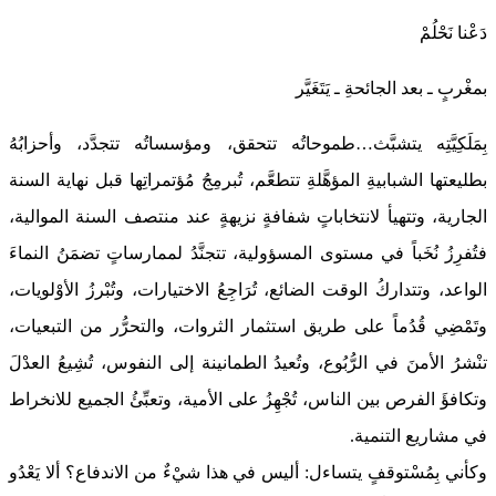
دَعْنا نَحْلُمْ
بمغْربٍ ـ بعد الجائحةِ ـ يَتَغَيَّر
بِمَلَكِيَّتِه يتشبَّث…طموحاتُه تتحقق، ومؤسساتُه تتجدَّد، وأحزابُهُ
بطليعتها الشبابيةِ المؤهَّلةِ تتطعَّم، تُبرمِجُ مُؤتمراتِها قبل نهاية السنة
الجارية، وتتهيأ لانتخاباتٍ شفافةٍ نزيهةٍ عند منتصف السنة الموالية،
فتُفرِزُ نُخَباً في مستوى المسؤولية، تتجنَّدُ لممارساتٍ تضمَنُ النماءَ
الواعد، وتتداركُ الوقت الضائع، تُرَاجِعُ الاختيارات، وتُبْرزُ الأوْلويات،
وتَمْضِي قُدُماً على طريق استثمار الثروات، والتحرُّر من التبعيات،
تنْشرُ الأمنَ في الرُّبُوع، وتُعيدُ الطمانينة إلى النفوس، تُشِيعُ العدْلَ
وتكافؤَ الفرص بين الناس، تُجْهِزُ على الأمية، وتعبِّئُ الجميع للانخراط
في مشاريع التنمية.
وكأني بِمُسْتوقفٍ يتساءل: أليس في هذا شيْءٌ من الاندفاع؟ ألا يَعْدُو