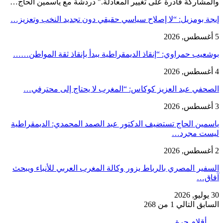
والمشاركة قادرة على تغيير المعادلة." دردشة مع ياسمين الحاج…
إيجة بومزيل: “لا إصلاح سياسي حقيقي دون تجديد النخب وتعزيز…
5 أغسطس, 2026
بوشعيب حمراوي: “إنقاذ الديمقراطية يبدأ بإنقاذ ثقة المواطن……
4 أغسطس, 2026
الصحفي عبد العزيز كوكاس: “المغرب لا يحتاج إلى محترفي…
3 أغسطس, 2026
ياسمين الحاج تستضيف الدكتور عبد الصمد المحمدي: الديمقراطية
ليست مجرد…
2 أغسطس, 2026
السفير المصري بالرباط يزور وكالة المغرب العربي للأنباء ويبحث
آفاق…
30 يوليو, 2026
السابق
التالي
1 من 268
أقلام حرة