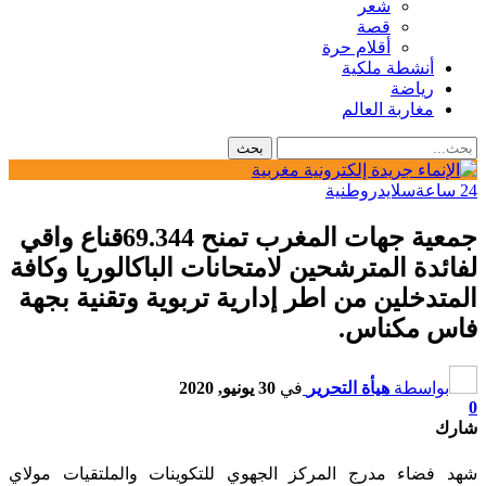
شعر
قصة
أقلام حرة
أنشطة ملكية
رياضة
مغاربة العالم
24 ساعة
سلايدر
وطنية
جمعية جهات المغرب تمنح 69.344قناع واقي
لفائدة المترشحين لامتحانات الباكالوريا وكافة
المتدخلين من اطر إدارية تربوية وتقنية بجهة
فاس مكناس.
بواسطة
هيأة التحرير
في
30 يونيو, 2020
0
شارك
شهد فضاء مدرج المركز الجهوي للتكوينات والملتقيات مولاي