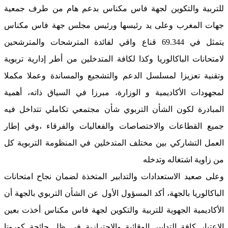
للتربية والتكوين لجهة فاس مكناس بدعم هام من طرف جمعية
جهات المغرب وعلى يد رئيسها ورئيس مجلس جهة فاس مكناس
يتمثل في 69.344 قناع واقي لفائدة المترشحات والمترشحين
لامتحانات الباكالوريا وكذا لكافة المتدخلين من أطر إدارية تربوية
وتقنية تعزيزا لمسلسل الدعم والتشجيع والمساندة وعملا مكملا
لمجهودات الأكاديمية و الوزارة، مبرزا في السياق ذاته، أهمية
المبادرة لكون الشأن التربوي شأن مجتمعي تكاملي تتداخل فيه
جميع القطاعات والاختصاصات والفعاليات والفرقاء ،وفي إطار
العمل التشاركي بين مختلف المتدخلين في المنظومة التربوية كل
من زاوية اشتغاله وتدخله
وعلى صعيد الاستعدادات والتدابير المتخذة لضمان نجاح امتحانات
الباكالوريا بالجهة، أكد المسؤول الأول عن الشأن التربوي بالجهة أن
الأكاديمية الجهوية للتربية والتكوين لجهة فاس مكناس أخذت بعين
الاعتبار كافة التدابير الوقائية والاحترازية في ظل جائحة كورونا