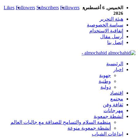
Likes
Followers
Subscribers
Followers
الخميس, 6 أغسطس,
2026
هيئة التحرير
سياسة الخصوصية
اتفاقية الاستخدام
أرسل مقال
إتصل بنا
almochahid -
الرئيسية
اخبار
جهوية
وطنية
دولية
اقتصاد
مجتمع
ثقافة وفن
مهرجانات
أنشطة جمعوية
منظمة السلام والتسامح للصداقة مع جاليات العالم
أنشطة جمعوية منوعة
ابداعات الشباب