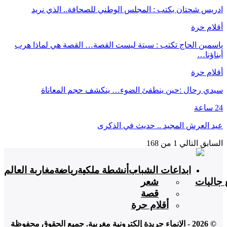
ادريس شحتان يكتب : المجلس الوطني للصحافة.. الذي نريد
أقلام حرة
ياسمين الحاج تكتب : سبتة ليست القصة… القصة هي لماذا هرب
أبناؤنا…
أقلام حرة
سيدي رحال :حين ينطفئ الضوء… ينكشف حجم المعاناة
24 ساعة
عيد العرش المجيد .. حديث في الذكرى
السابق
التالي
1 من 168
ابداعات الشباب
أنشطة ملكية
رياضة
مغاربة العالم
 جاليات
شعر
قصة
أقلام حرة
© 2026 - الإنماء جريدة إلكترونية مغربية. جميع الحقوق محفوظة