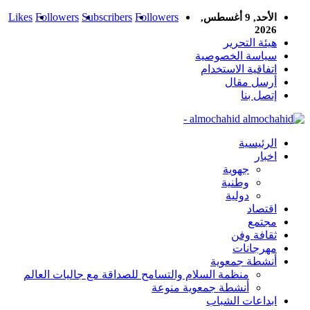
Likes
Followers
Subscribers
Followers
الأحد, 9 أغسطس,
2026
هيئة التحرير
سياسة الخصوصية
اتفاقية الاستخدام
أرسل مقال
إتصل بنا
almochahid -
الرئيسية
اخبار
جهوية
وطنية
دولية
اقتصاد
مجتمع
ثقافة وفن
مهرجانات
أنشطة جمعوية
منظمة السلام والتسامح للصداقة مع جاليات العالم
أنشطة جمعوية منوعة
ابداعات الشباب