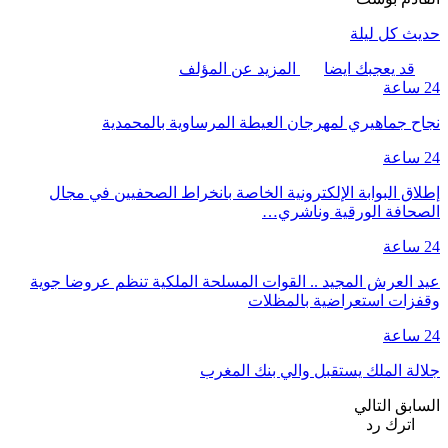
حديث كل ليلة
قد يعجبك ايضا
المزيد عن المؤلف
24 ساعة
نجاح جماهيري لمهرجان العيطة المرساوية بالمحمدية
24 ساعة
إطلاق البوابة الإلكترونية الخاصة بانخراط الصحفيين في مجال
الصحافة الورقية وناشري…
24 ساعة
عيد العرش المجيد .. القوات المسلحة الملكية تنظم عروضا جوية
وقفزات استعراضية بالمظلات
24 ساعة
جلالة الملك يستقبل والي بنك المغرب
السابق
التالي
اترك رد