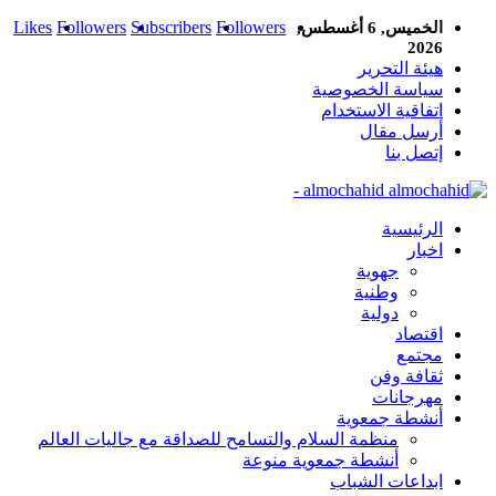
Likes
Followers
Subscribers
Followers
الخميس, 6 أغسطس,
2026
هيئة التحرير
سياسة الخصوصية
اتفاقية الاستخدام
أرسل مقال
إتصل بنا
almochahid -
الرئيسية
اخبار
جهوية
وطنية
دولية
اقتصاد
مجتمع
ثقافة وفن
مهرجانات
أنشطة جمعوية
منظمة السلام والتسامح للصداقة مع جاليات العالم
أنشطة جمعوية منوعة
ابداعات الشباب