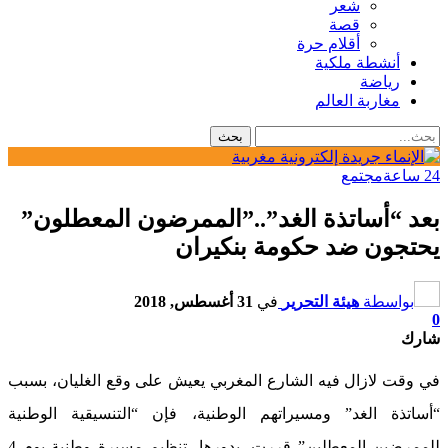
شعر
قصة
أقلام حرة
أنشطة ملكية
رياضة
مغاربة العالم
24 ساعة
مجتمع
بعد “أساتذة الغد”..”الممرضون المعطلون”
يحتجون ضد حكومة بنكيران
بواسطة
هيئة التحرير
في
31 أغسطس, 2018
0
شارك
في وقت لازال فيه الشارع المغربي يعيش على وقع الغليان، بسبب
“أساتذة الغد” ومسيراتهم الوطنية، فإن “التنسيقية الوطنية
للممرضين المعطلين” قررت، بدورها، تنظيم مسيرة وطنية يوم 4