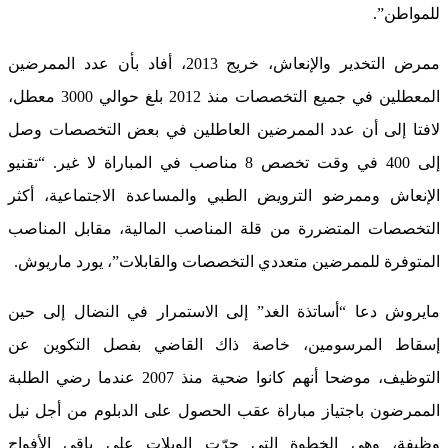
للمواطن”.
ممرض التخدير والإنعاش، خريج 2013، أفاد بأن عدد الممرضين
المعطلين في جميع التخصصات منذ 2012 بلغ حوالي 3000 معطل،
لافتا إلى أن عدد الممرضين العاطلين في بعض التخصصات وصل
إلى 400 في وقت تخصص 8 مناصب في المباراة لا غير. “تقنيو
الإنعاش وممرضو الترويض الطبي والمساعدة الاجتماعية، أكثر
التخصصات المتضررة من قلة المناصب المالية، مقابل المناصب
المتوفرة للممرضين متعددي التخصصات والقابلات”، يورد ماريوش.
مايروش دعا “أساتذة الغد” إلى الاستمرار في النضال إلى حين
إسقاط المرسومين، خاصة ذاك القاضي بفصل التكوين عن
التوظيف، موضحا أنهم كانوا ضحية منذ 2007 عندما رضي الطلبة
الممرضون باجتياز مباراة عقب الحصول على الدبلوم من أجل نيل
وظيفة، وهي الخطوة التي جرّت الويلات على باقي الأفواج