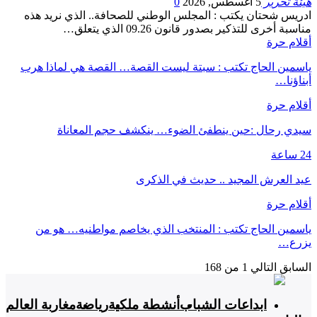
هيئة تحرير
5 أغسطس, 2026
0
ادريس شحتان يكتب : المجلس الوطني للصحافة.. الذي نريد هذه
مناسبة أخرى للتذكير بصدور قانون 09.26 الذي يتعلق…
أقلام حرة
ياسمين الحاج تكتب : سبتة ليست القصة… القصة هي لماذا هرب
أبناؤنا…
أقلام حرة
سيدي رحال :حين ينطفئ الضوء… ينكشف حجم المعاناة
24 ساعة
عيد العرش المجيد .. حديث في الذكرى
أقلام حرة
ياسمين الحاج تكتب : المنتخب الذي يخاصم مواطنيه… هو من
يزرع…
السابق
التالي
1 من 168
ابداعات الشباب
أنشطة ملكية
رياضة
مغاربة العالم