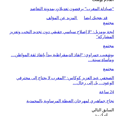
“صيادلة المغرب” يرفضون تعديلاتٍ بمدونة التعاضد
قد يعجبك ايضا
المزيد عن المؤلف
مجتمع
إيجة بومزيل: “لا إصلاح سياسي حقيقي دون تجديد النخب وتعزيز
المشاركة”
مجتمع
بوشعيب حمراوي: “إنقاذ الديمقراطية يبدأ بإنقاذ ثقة المواطن…
ومأساة سبتة…
مجتمع
الصحفي عبد العزيز كوكاس: “المغرب لا يحتاج إلى محترفي
الوعود… بل إلى رجال…
24 ساعة
نجاح جماهيري لمهرجان العيطة المرساوية بالمحمدية
السابق
التالي
اترك رد