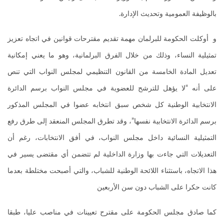
بالوظيفة العمومية وتحديث الإدارة.
و أوكلت الحكومة للبرلمان مهمة تقديم مقترحات قوانين في اتجاه تعزيز
تمثيلية النساء، وذلك من خلال الفرق البرلمانية، وهو ما يعني إمكانية
تعديل المادة الخامسة من القانون التنظيمي لمجلس النواب التي تنص
على أنه “لا يؤهل للترشح للعضوية في مجلس النواب برسم الدائرة
الانتخابية الوطنية كل شخص سبق انتخابه عضوا في المجلس المذكور
برسم الدائرة الانتخابية نفسها”، وقد تطرق المجلس المنعقد إلى طرق رفع
التمثيلية النسائية داخل مجلس النواب، في أفق الانتخابات، رغم أن
التعديلات التي جاءت بها وزارة الداخلية لم تتضمن أي مقتضى يسير في
هذا الاتجاه، باستثناء اللائحة الوطنية للشباب، والتي أصبحت مختلطة بعدما
كانت حكرا على الشباب دون سن الأربعين
كما صادق مجلس الحكومة على مقترح تعيينات في مناصب عليا، طبقا