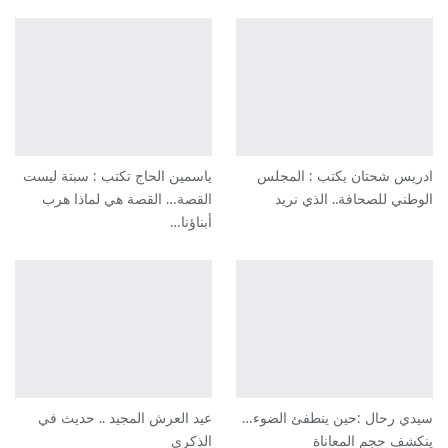
ادريس شحتان يكتب : المجلس
ياسمين الحاج تكتب : سبتة ليست
الوطني للصحافة.. الذي نريد
القصة… القصة هي لماذا هرب
أبناؤنا…
سيدي رحال :حين ينطفئ الضوء…
عيد العرش المجيد .. حديث في
ينكشف حجم المعاناة
الذكرى