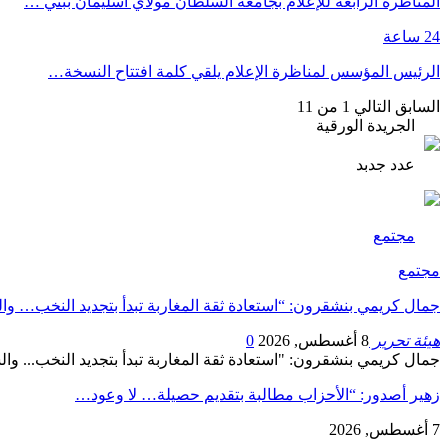
المناظرة الرابعة للإعلام بجامعة السلطان مولاي اسليمان ببني …
24 ساعة
الرئيس المؤسس لمناظرة الإعلام يلقي كلمة افتتاح النسخة…
السابق
التالي
1 من 11
الجريدة الورقية
عدد جدبد
مجتمع
مجتمع
جمال كريمي بنشقرون: “استعادة ثقة المغاربة تبدأ بتجديد النخب… و
هيئة تحرير
8 أغسطس, 2026
0
جمال كريمي بنشقرون: "استعادة ثقة المغاربة تبدأ بتجديد النخب... و
زهير أصدور: “الأحزاب مطالبة بتقديم حصيلة… لا وعود…
7 أغسطس, 2026