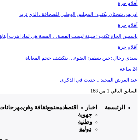
أقلام حرة
ادريس شحتان يكتب : المجلس الوطني للصحافة.. الذي نريد
أقلام حرة
ياسمين الحاج تكتب : سبتة ليست القصة… القصة هي لماذا هرب أبناؤ
أقلام حرة
سيدي رحال :حين ينطفئ الضوء… ينكشف حجم المعاناة
24 ساعة
عيد العرش المجيد .. حديث في الذكرى
السابق
التالي
1 من 168
الرئيسية
اخبار
اقتصاد
مجتمع
ثقافة وفن
مهرجانات
جهوية
وطنية
دولية