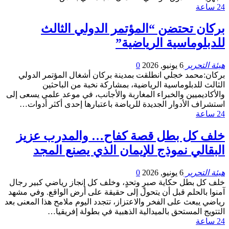
24 ساعة
بركان تحتضن “المؤتمر الدولي الثالث
للدبلوماسية الرياضية”
هيئة التحرير
6 يونيو, 2026
0
بركان:محمد خجلي انطلقت بمدينة بركان أشغال المؤتمر الدولي
الثالث للدبلوماسية الرياضية، بمشاركة نخبة من الباحثين
والأكاديميين والخبراء المغاربة والأجانب، في موعد علمي يسعى إلى
استشراف الأدوار الجديدة للرياضة باعتبارها إحدى أكثر أدوات…
24 ساعة
خلف كل بطل قصة كفاح… والمدرب عزيز
البقالي نموذج للإيمان الذي يصنع المجد
هيئة التحرير
6 يونيو, 2026
0
خلف كل بطل حكاية صبرٍ وتحدٍ، وخلف كل إنجاز رياضي كبير رجال
آمنوا بالحلم قبل أن يتحول إلى حقيقة على أرض الواقع. وفي مشهد
رياضي يبعث على الفخر والاعتزاز، تتجدد اليوم ملامح هذا المعنى بعد
التتويج المستحق بالميدالية الذهبية في بطولة إفريقيا…
24 ساعة