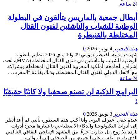
24 ساعة
أبطال جمعية بالماريس يتألقون في البطولة
الوطنية للشباب والناشئين لفنون القتال
المختلطة بالقنيطرة
هيئة التحرير
4 يونيو, 2026
0
شهدت مدينة القنيطرة يومي 09 و10 ماي 2026 تنظيم البطولة
الوطنية للشباب والناشئين في فنون القتال المختلطة (MMA)، تحت
إشراف الجامعة الملكية المغربية لفنون القتال المختلطة وبشراكة
مع الاتحاد الدولي لفنون القتال المختلطة، وذلك بقاعة "المغرب…
24 ساعة
البرامج الذكية لن تصنع صحفيا ولا كاتبًا حقيقيًا
:
هيئة التحرير
3 يونيو, 2026
0
عبده حقي أعترف اليوم، وأنا أكتب هذه السطور، بأنني لم أعد أنظر
إلى أدوات التكنولوجيا والذكاء الاصطناعي باعتبارها مجرد أدوات
باردة بلا روح، بل صارت جزءًا من المشهد الإنتاجي الثقافي العالمي
الذي يفرض نفسه على الجميع، من الصحفي إلى الروائي،…