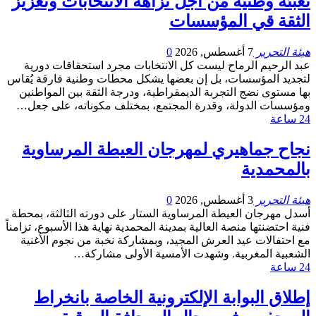
تعبئة وطنية من أجل نزاهة الانتخابات وتعزيز
الثقة قي المؤسسات
هيئة التحرير
7 أغسطس, 2026
0
عبد الرحيم الرماح ليست كل الانتخابات مجرد استحقاقات دورية
لتجديد المؤسسات، بل إن بعضها يشكل محطات وطنية فارقة يُقاس
بها مستوى نضج التجربة الديمقراطية، ودرجة الثقة بين المواطنين
ومؤسسات الدولة، وقدرة المجتمع، بمختلف مكوناته، على جعل…
24 ساعة
نجاح جماهيري لمهرجان العيطة المرساوية
بالمحمدية
هيئة التحرير
3 أغسطس, 2026
0
أسدل مهرجان العيطة المرساوية الستار على دورته الثالثة، بمحطة
فنية احتضنتها منصة العالية بمدينة المحمدية نهاية هذا الأسبوع، تزامناً
مع احتفالات عيد العرش المجيد، وبمشاركة نخبة من نجوم الأغنية
الشعبية المغربية. وشهدت الأمسية الأولى مشاركة…
24 ساعة
إطلاق البوابة الإلكترونية الخاصة بانخراط