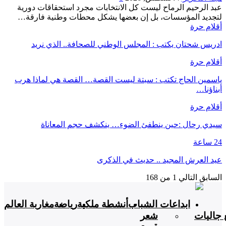
عبد الرحيم الرماح ليست كل الانتخابات مجرد استحقاقات دورية
لتجديد المؤسسات، بل إن بعضها يشكل محطات وطنية فارقة…
أقلام حرة
ادريس شحتان يكتب : المجلس الوطني للصحافة.. الذي نريد
أقلام حرة
ياسمين الحاج تكتب : سبتة ليست القصة… القصة هي لماذا هرب
أبناؤنا…
أقلام حرة
سيدي رحال :حين ينطفئ الضوء… ينكشف حجم المعاناة
24 ساعة
عيد العرش المجيد .. حديث في الذكرى
السابق
التالي
1 من 168
ابداعات الشباب
أنشطة ملكية
رياضة
مغاربة العالم
 جاليات
شعر