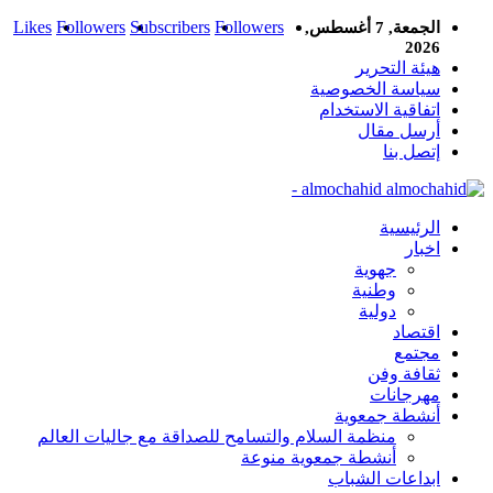
Likes
Followers
Subscribers
Followers
الجمعة, 7 أغسطس,
2026
هيئة التحرير
سياسة الخصوصية
اتفاقية الاستخدام
أرسل مقال
إتصل بنا
almochahid -
الرئيسية
اخبار
جهوية
وطنية
دولية
اقتصاد
مجتمع
ثقافة وفن
مهرجانات
أنشطة جمعوية
منظمة السلام والتسامح للصداقة مع جاليات العالم
أنشطة جمعوية منوعة
ابداعات الشباب