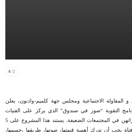
0
 و المقاولة الاجتماعية ومجلس جهة كلميم-وادنون، يعلن
ة 2013، على انطلاق برنامج التقوية “صور في صندوق” الذي يركز على الفتيات
الصغيرات والذي يطمح إلى تعزيز وتحسين وتطوير مهاراتهن في المجتمعات الضعيفة. يستند هذا المشروع على 5
تاة يجب أن تدرك أهمية قيمتها، صوتها، طريقها ،جسمها،