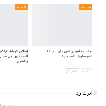
24 ساعة
24 ساعة
نجاح جماهيري لمهرجان العيطة
إطلاق البوابة الإلك
المرساوية بالمحمدية
الصحفيين في مجال 
وناشري…
السابق
التالي
اترك رد
لن يتم نشر عنوان