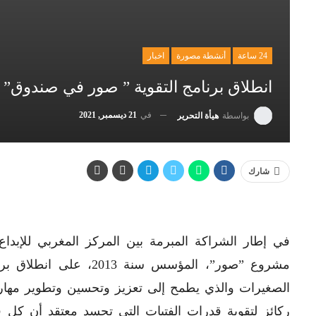
24 ساعة
أنشطة مصورة
اخبار
انطلاق برنامج التقوية ” صور في صندوق”
في
21 ديسمبر, 2021
بواسطة
هيأة التحرير
شارك
في إطار الشراكة المبرمة بين المركز المغربي للإبداع
مشروع ”صور”، المؤسس سن
ركائز لتقوية قدرات الفتيات التي تجسد معتقد أن كل ف