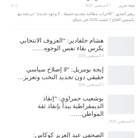
هيئة تحرير
7 أغسطس, 2026
0
زهير أصدور: "الأحزاب مطالبة بتقديم حصيلة... لا وعود جديدة." دردشة مع
ياسمين الحاج 7 غشت 2026 في سياق…
هشام خلفادير: “العزوف الانتخابي
يكرس بقاء نفس الوجوه……
6 أغسطس, 2026
إيجة بومزيل: “لا إصلاح سياسي
حقيقي دون تجديد النخب وتعزيز…
5 أغسطس, 2026
بوشعيب حمراوي: “إنقاذ
الديمقراطية يبدأ بإنقاذ ثقة
المواطن……
4 أغسطس, 2026
الصحفي عبد العزيز كوكاس: