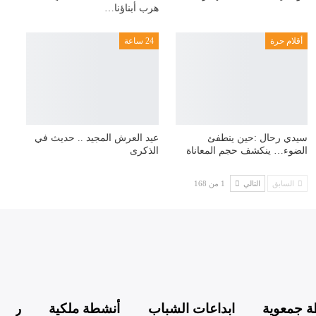
هرب أبناؤنا…
أقلام حرة
24 ساعة
سيدي رحال :حين ينطفئ
عيد العرش المجيد .. حديث في
الضوء… ينكشف حجم المعاناة
الذكرى
السابق
التالي
1 من 168
 جمعوية
ابداعات الشباب
أنشطة ملكية
رياض