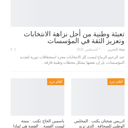
تعبئة وطنية من أجل نزاهة الانتخابات
وتعزيز الثقة قي المؤسسات
هيئة التحرير
7 أغسطس, 2026
0
عبد الرحيم الرماح ليست كل الانتخابات مجرد استحقاقات دورية لتجديد
المؤسسات، بل إن بعضها يشكل محطات وطنية فارقة…
أقلام حرة
أقلام حرة
ادريس شحتان يكتب : المجلس
ياسمين الحاج تكتب : سبتة
الوطني للصحافة.. الذي نريد
ليست القصة… القصة هي لماذا