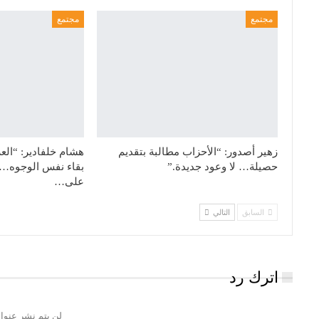
مجتمع
مجتمع
زهير أصدور: “الأحزاب مطالبة بتقديم
هشام خلفادير: “الع
حصيلة… لا وعود جديدة.”
بقاء نفس الوجوه… 
على…
السابق
التالي
اترك رد
لن يتم نشر عنوان