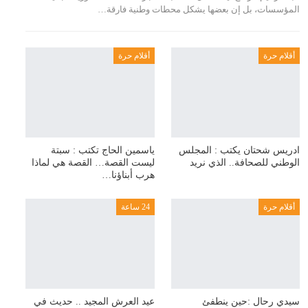
المؤسسات، بل إن بعضها يشكل محطات وطنية فارقة…
أقلام حرة
أقلام حرة
ادريس شحتان يكتب : المجلس
ياسمين الحاج تكتب : سبتة
الوطني للصحافة.. الذي نريد
ليست القصة… القصة هي لماذا
هرب أبناؤنا…
أقلام حرة
24 ساعة
سيدي رحال :حين ينطفئ
عيد العرش المجيد .. حديث في