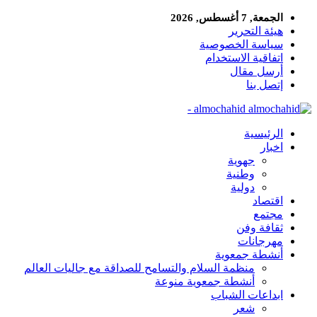
الجمعة, 7 أغسطس, 2026
هيئة التحرير
سياسة الخصوصية
اتفاقية الاستخدام
أرسل مقال
إتصل بنا
almochahid -
الرئيسية
اخبار
جهوية
وطنية
دولية
اقتصاد
مجتمع
ثقافة وفن
مهرجانات
أنشطة جمعوية
منظمة السلام والتسامح للصداقة مع جاليات العالم
أنشطة جمعوية منوعة
ابداعات الشباب
شعر