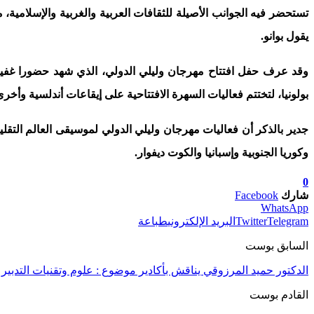
تستحضر فيه الجوانب الأصيلة للثقافات العربية والغربية والإسلامية،
يقول بوانو.
وقد عرف حفل افتتاح مهرجان وليلي الدولي، الذي شهد حضورا غفيرا
بولونيا، لتختتم فعاليات السهرة الافتتاحية على إيقاعات أندلسية وأ
جدير بالذكر أن فعاليات مهرجان وليلي الدولي لموسيقى العالم التقل
وكوريا الجنوبية وإسبانيا والكوت ديفوار.
0
شارك
Facebook
WhatsApp
Telegram
Twitter
البريد الإلكتروني
طباعة
السابق بوست
الدكتور حميد المرزوقي يناقش بأكادير موضوع : علوم وتقنيات التدبير
القادم بوست