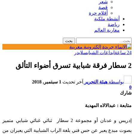
شعر
قصة
أقلام حرة
أنشطة ملكية
رياضة
مغاربة العالم
24 ساعة
ابداعات الشباب
سلايدر
2 سطار فرقة شبابية تسرق أضواء التألق
بواسطة
هيئة التحرير
آخر تحديث
1 سبتمبر, 2018
0
شارك
متابعة : عبدالالاه المهدبة
إدريس و عدنان أو مجموعة 2 سطار ثنائي غنائي شبابي متميز
بصوت مبدع يعبر عن حس فني بلغة الراب الشبابية التي يعبران من