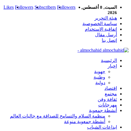
Likes
Followers
Subscribers
Followers
السبت, 8 أغسطس,
2026
هيئة التحرير
سياسة الخصوصية
اتفاقية الاستخدام
أرسل مقال
إتصل بنا
almochahid -
الرئيسية
اخبار
جهوية
وطنية
دولية
اقتصاد
مجتمع
ثقافة وفن
مهرجانات
أنشطة جمعوية
منظمة السلام والتسامح للصداقة مع جاليات العالم
أنشطة جمعوية منوعة
ابداعات الشباب