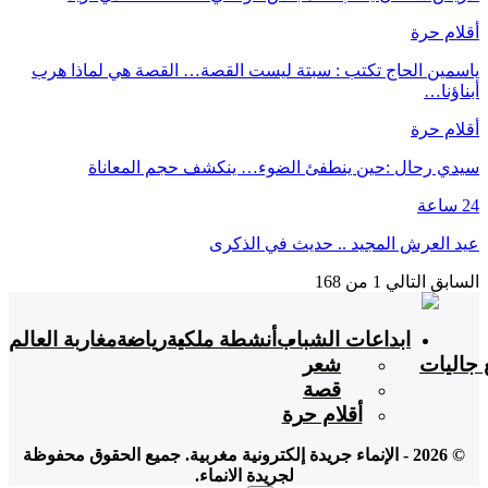
أقلام حرة
ياسمين الحاج تكتب : سبتة ليست القصة… القصة هي لماذا هرب
أبناؤنا…
أقلام حرة
سيدي رحال :حين ينطفئ الضوء… ينكشف حجم المعاناة
24 ساعة
عيد العرش المجيد .. حديث في الذكرى
السابق
التالي
1 من 168
ابداعات الشباب
أنشطة ملكية
رياضة
مغاربة العالم
 جاليات
شعر
قصة
أقلام حرة
© 2026 - الإنماء جريدة إلكترونية مغربية. جميع الحقوق محفوظة
لجريدة الانماء.