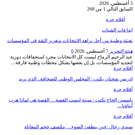
3 أغسطس, 2026
السابق
التالي
1 من 268
أقلام حرة
ابداعات الشباب
تعبئة وطنية من أجل نزاهة الانتخابات وتعزيز الثقة قي المؤسسات
هيئة التحرير
7 أغسطس, 2026
0
عبد الرحيم الرماح ليست كل الانتخابات مجرد استحقاقات دورية
لتجديد المؤسسات، بل إن بعضها يشكل محطات وطنية فارقة…
أقلام حرة
ادريس شحتان يكتب : المجلس الوطني للصحافة.. الذي نريد
أقلام حرة
ياسمين الحاج تكتب : سبتة ليست القصة… القصة هي لماذا هرب
أبناؤنا…
أقلام حرة
سيدي رحال :حين ينطفئ الضوء… ينكشف حجم المعاناة