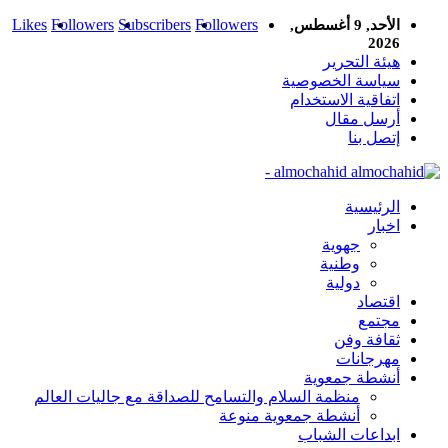
Likes
Followers
Subscribers
Followers
الأحد, 9 أغسطس,
2026
هيئة التحرير
سياسة الخصوصية
اتفاقية الاستخدام
أرسل مقال
إتصل بنا
almochahid -
الرئيسية
اخبار
جهوية
وطنية
دولية
اقتصاد
مجتمع
ثقافة وفن
مهرجانات
أنشطة جمعوية
منظمة السلام والتسامح للصداقة مع جاليات العالم
أنشطة جمعوية منوعة
ابداعات الشباب