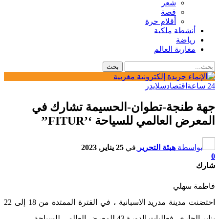
شعر
قصة
أقلام حرة
أنشطة ملكية
رياضة
مغاربة العالم
24 ساعة
اقتصاد
سلايدر
جهة طنجة-تطوان-الحسيمة تشارك في
المعرض العالمي للسياحة ‘’FITUR’’
بواسطة
هيئة التحرير
في
25 يناير, 2023
0
شارك
فاطمة سهلي
احتضنت مدينة مدريد الاسبانية ، في الفترة الممتدة من 18 إلى 22
يناير الجاري، فعاليات الدورة 43 للمعرض العالمي للسياحة