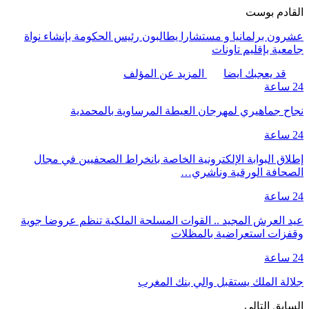
القادم بوست
عشرون برلمانيا و مستشارا يطالبون رئيس الحكومة بإنشاء نواة
جامعية بإقليم تاونات
قد يعجبك ايضا
المزيد عن المؤلف
24 ساعة
نجاح جماهيري لمهرجان العيطة المرساوية بالمحمدية
24 ساعة
إطلاق البوابة الإلكترونية الخاصة بانخراط الصحفيين في مجال
الصحافة الورقية وناشري…
24 ساعة
عيد العرش المجيد .. القوات المسلحة الملكية تنظم عروضا جوية
وقفزات استعراضية بالمظلات
24 ساعة
جلالة الملك يستقبل والي بنك المغرب
السابق
التالي