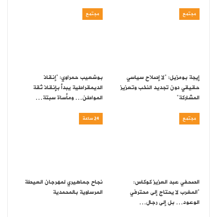
مجتمع
مجتمع
إيجة بومزيل: “لا إصلاح سياسي
بوشعيب حمراوي: “إنقاذ
حقيقي دون تجديد النخب وتعزيز
الديمقراطية يبدأ بإنقاذ ثقة
المشاركة”
المواطن… ومأساة سبتة…
مجتمع
24 ساعة
الصحفي عبد العزيز كوكاس:
نجاح جماهيري لمهرجان العيطة
“المغرب لا يحتاج إلى محترفي
المرساوية بالمحمدية
الوعود… بل إلى رجال…