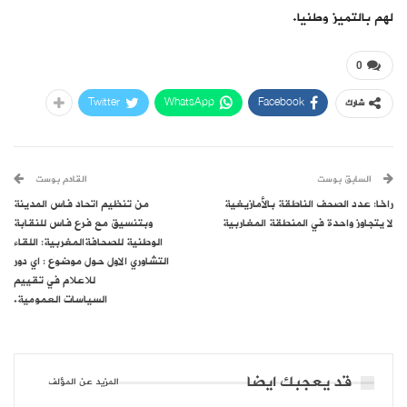
لهم بالتميز وطنيا.
0
Twitter
WhatsApp
Facebook
شارك
السابق بوست
القادم بوست
راخا: عدد الصحف الناطقة بالأمازيغية
من تنظيم اتحاد فاس المدينة
لا يتجاوز واحدة في المنطقة المغاربية
وبتنسيق مع فرع فاس للنقابة
الوطنية للصحافةالمغربية: اللقاء
التشاوري الاول حول موضوع : اي دور
للاعلام في تقييم
السياسات العمومية.
قد يعجبك ايضا
المزيد عن المؤلف