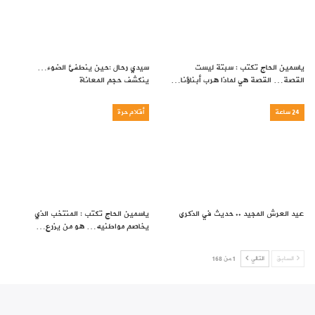
ياسمين الحاج تكتب : سبتة ليست
سيدي رحال :حين ينطفئ الضوء…
القصة… القصة هي لماذا هرب أبناؤنا…
ينكشف حجم المعاناة
24 ساعة
أقلام حرة
عيد العرش المجيد .. حديث في الذكرى
ياسمين الحاج تكتب : المنتخب الذي
يخاصم مواطنيه… هو من يزرع…
السابق
التالي
1 من 168