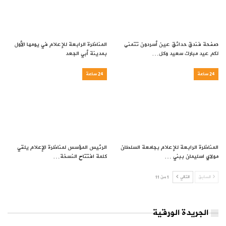
صفحة فندق حدائق عين أسردون تتمنى
المناظرة الرابعة للإعلام في يومها الأول
لكم عيد مبارك سعيد وكل…
بمدينة أبي الجعد
24 ساعة
24 ساعة
المناظرة الرابعة للإعلام بجامعة السلطان
الرئيس المؤسس لمناظرة الإعلام يلقي
مولاي اسليمان ببني …
كلمة افتتاح النسخة…
السابق
التالي
1 من 11
الجريدة الورقية