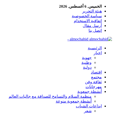
الخميس, 6 أغسطس, 2026
هيئة التحرير
سياسة الخصوصية
اتفاقية الاستخدام
أرسل مقال
إتصل بنا
almochahid -
الرئيسية
اخبار
جهوية
وطنية
دولية
اقتصاد
مجتمع
ثقافة وفن
مهرجانات
أنشطة جمعوية
منظمة السلام والتسامح للصداقة مع جاليات العالم
أنشطة جمعوية منوعة
ابداعات الشباب
شعر