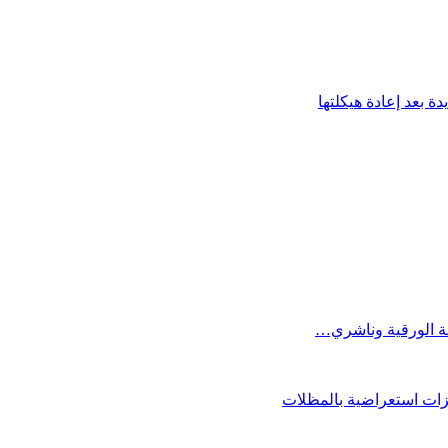
 بعد إعادة هيكلتها
فة الورقية وناشري…
فزات استعراضية بالمظلات