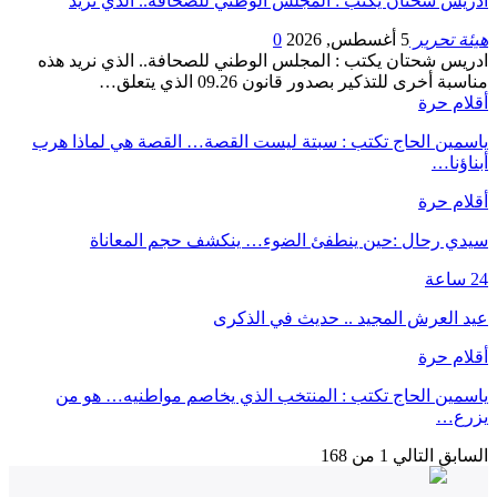
ادريس شحتان يكتب : المجلس الوطني للصحافة.. الذي نريد
هيئة تحرير
5 أغسطس, 2026
0
ادريس شحتان يكتب : المجلس الوطني للصحافة.. الذي نريد هذه
مناسبة أخرى للتذكير بصدور قانون 09.26 الذي يتعلق…
أقلام حرة
ياسمين الحاج تكتب : سبتة ليست القصة… القصة هي لماذا هرب
أبناؤنا…
أقلام حرة
سيدي رحال :حين ينطفئ الضوء… ينكشف حجم المعاناة
24 ساعة
عيد العرش المجيد .. حديث في الذكرى
أقلام حرة
ياسمين الحاج تكتب : المنتخب الذي يخاصم مواطنيه… هو من
يزرع…
السابق
التالي
1 من 168