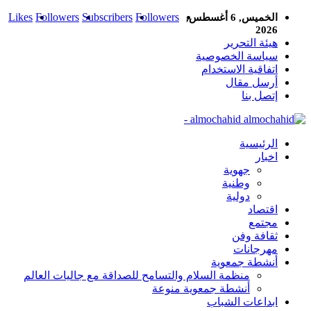
Likes
Followers
Subscribers
Followers
الخميس, 6 أغسطس,
2026
هيئة التحرير
سياسة الخصوصية
اتفاقية الاستخدام
أرسل مقال
إتصل بنا
almochahid -
الرئيسية
اخبار
جهوية
وطنية
دولية
اقتصاد
مجتمع
ثقافة وفن
مهرجانات
أنشطة جمعوية
منظمة السلام والتسامح للصداقة مع جاليات العالم
أنشطة جمعوية منوعة
ابداعات الشباب