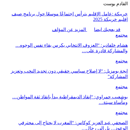
القادم بوست
خريبكة :عامل الإقليم يترأس اجتماعًا موسعًا حول برنامج صيف
إقليم خريبكة 2025
قد يعجبك ايضا
المزيد عن المؤلف
مجتمع
هشام خلفادير: “العزوف الانتخابي يكرس بقاء نفس الوجوه…
والمشاركة قادرة على…
مجتمع
إيجة بومزيل: “لا إصلاح سياسي حقيقي دون تجديد النخب وتعزيز
المشاركة”
مجتمع
بوشعيب حمراوي: “إنقاذ الديمقراطية يبدأ بإنقاذ ثقة المواطن…
ومأساة سبتة…
مجتمع
الصحفي عبد العزيز كوكاس: “المغرب لا يحتاج إلى محترفي
الوعود… بل إلى رجال…