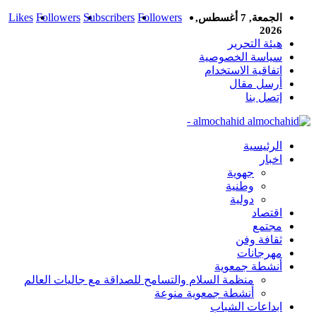
Likes
Followers
Subscribers
Followers
الجمعة, 7 أغسطس,
2026
هيئة التحرير
سياسة الخصوصية
اتفاقية الاستخدام
أرسل مقال
إتصل بنا
almochahid -
الرئيسية
اخبار
جهوية
وطنية
دولية
اقتصاد
مجتمع
ثقافة وفن
مهرجانات
أنشطة جمعوية
منظمة السلام والتسامح للصداقة مع جاليات العالم
أنشطة جمعوية منوعة
ابداعات الشباب