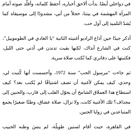
في دواخلي أيضًا. بدأت ألاحق أخباره، أحفظ كلماته، وأقلّد صوته أمام
المرآة المهشمة في بيتنا، خجلاً من أبي، مشدودًا إلى موسيقاه كما
يُشدّ التلميذ إلى أول حب.
أذكر جيدًا حين أذاع الراديو أغنيته الثانية “يا الغادي في الطوموبيل”،
كنت في الشارع آنذاك، لكنها بقيت تدندن في أذني حتى الليل،
فكتبتها على دفاتري كما تُكتب صلاة سرية.
ثم جاءت “مرسول الحب” سنة 1972، وأحسست أنها كُتبت لي،
وحدي. كيف يمكن لأغنية أن تصف اشتياقًا لم يُكتب بعد؟ كيف
استطاع هذا العملاق الشامخ أن يحوّل القلب إلى قارب، والحنين إلى
مجداف؟ تلك الأغنية كانت، ولا تزال، صلاة عشاق، وطنًا صغيرًا يجمع
المتباعدين في زوايا الحنين.
في القاهرة، حيث أقام لسنين طويلًة، لم ينسَ وطنه الحبيب