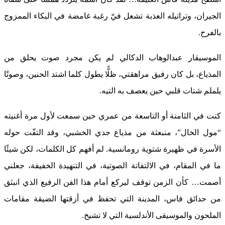
الجيران، وتراتيله العذبة تشعل فيّ رغبة غامضة في البكاء الممزوج
بالفرح.
الموسيقار عبدالوهاب الدكالي لم يكن مجرد صوت يحلق من
المذياع، بل كان رفيق مراهقتي، ظلًّا يطول كلما اشتد الحنين، وصوتًا
يلملم شتات قلبي حين يعصف به التيه.
كنت في الثامنة أو التاسعة من عمري حين سمعت لأول مرة أغنيته
“مول الخال”، منبعثة من مذياع جدي الخشبي، وقد التفّت حوله
الأسرة في ظهيرة شتوية رومانسية. لم أفهم كل الكلمات، لكن شيئًا
ما في المقام، في الالتفاتة الصوتية، في التنهيدة الخفيفة، جعلني
أصمت… كأن الزمن توقف ليركع أمام هذا الفن الرفيع الذي انبثق
من حدائق فاس، المدينة التي تحفظ في أزقتها الضيقة مقامات
الملحون والموسيقى الأندلسية التي لا تشيخ.