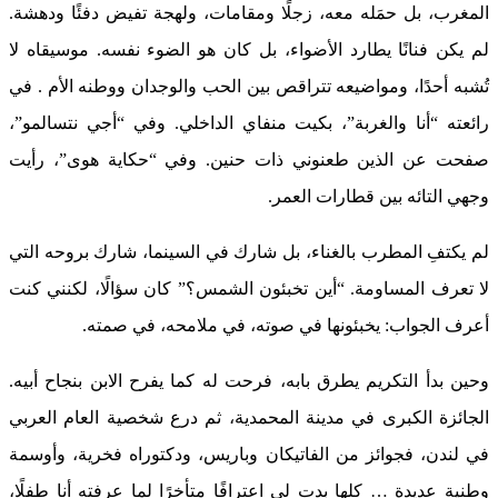
المغرب، بل حمَله معه، زجلًا ومقامات، ولهجة تفيض دفئًا ودهشة.
لم يكن فنانًا يطارد الأضواء، بل كان هو الضوء نفسه. موسيقاه لا
تُشبه أحدًا، ومواضيعه تتراقص بين الحب والوجدان ووطنه الأم . في
رائعته “أنا والغربة”، بكيت منفاي الداخلي. وفي “أجي نتسالمو”،
صفحت عن الذين طعنوني ذات حنين. وفي “حكاية هوى”، رأيت
وجهي التائه بين قطارات العمر.
لم يكتفِ المطرب بالغناء، بل شارك في السينما، شارك بروحه التي
لا تعرف المساومة. “أين تخبئون الشمس؟” كان سؤالًا، لكنني كنت
أعرف الجواب: يخبئونها في صوته، في ملامحه، في صمته.
وحين بدأ التكريم يطرق بابه، فرحت له كما يفرح الابن بنجاح أبيه.
الجائزة الكبرى في مدينة المحمدية، ثم درع شخصية العام العربي
في لندن، فجوائز من الفاتيكان وباريس، ودكتوراه فخرية، وأوسمة
وطنية عديدة … كلها بدت لي اعترافًا متأخرًا لما عرفته أنا طفلًا،