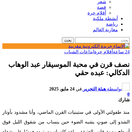
شعر
قصة
أقلام حرة
أنشطة ملكية
رياضة
مغاربة العالم
24 ساعة
أقلام حرة
ابداعات الشباب
نصف قرن في محبة الموسيقار عبد الوهاب
الدكالي: عبده حقي
بواسطة
هيئة التحرير
في
24 مايو, 2025
0
شارك
منذ طفولتي الأولى في ستينيات القرن الماضي، وأنا مشدود بأوتار
الشذو إلى صوتٍ يشبه الضوء حين ينساب من شقوق الليل فوق
أسطح مدينة فاس العتيقة… لقد كان اسمه يتردد همسًا على شفاه