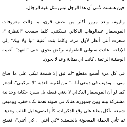
حين همست لأمي أن هذا الرجل ليس مثل بقية الرجال.
واليوم، وبعد مرور أكثر من نصف قرن، ما زالت معزوفات
الموسيقار عبدالوهاب الدكالي تسكنني. كلما سمعت “النظرة “،
شعرت أنني أنظر لأول مرة. وكلما بثت أغنية “بيا ولا بيك” إلى
الإذاعة، عادت سنواتي الطفولية تركض نحوي. حتى “العهد”، أغنيته
الوطنية الرائعة ، كانت لي بمثابة وعد لا يخون.
في كل مرة أسمع مقطع “لم تبق إلا شمعة تبكي على ما ضاع
مني… وتذوب في دمعي أنا…” من أغنيته العذبة “لا تتركيني”، أشعر
كما لو أن الموسيقار الدكالي لا يغني فقط، بل يسرد حكاية وجدانية
مشتركة بينه وبين جمهوره. هناك في صوته نغمة بكاء خفي، ووميض
شمعة تتآكل ببطء على وقع الذكريات، كأنها تضيء ليل القلب وحدها.
ثم تأتي الجملة المعجونة بالشغف: “كي أغني .. كي أغني”، فتفتح