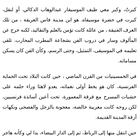
كبرتُ، وكبر معي طيف الموسيقار عبدالوهاب الدكالي. أو لنقل،
كبرت في حضرة موسيقاه. هو ابن مدينة فاس العريقة ، من تلك
الغرف العتيقة ، من عائلة كانت تؤمن بالعلم والتقاليد، لكنه خرج عن
المألوف وسار في دروب الفن بشجاعة المطرب المحارب. تلقى
تعليمه في الموسيقى، التمثيل، وحتى الرسم، وكأن الفن كان يسكن
مساماته.
في الخمسينيات من القرن الماضي ، حين كانت البلاد تحت الحماية
الفرنسية، كان هو يخط أولى نغماته، يعدو لاهثا وراء حلمه على
خشبات المسرح مع فرقة المعمورة، تحت أعين أساتذة فرنسيين،
لكن روحه كانت مغربية خالصة، معجونة بالزجل والفصحى ونكهات
أزقة المدينة القديمة.
حين انتقل منها إلى الرباط، ثم إلى الدار البيضاء، بدا لي وكأنه هاجر