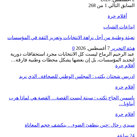
السابق
التالي
1 من 268
أقلام حرة
ابداعات الشباب
تعبئة وطنية من أجل نزاهة الانتخابات وتعزيز الثقة قي المؤسسات
هيئة التحرير
7 أغسطس, 2026
0
عبد الرحيم الرماح ليست كل الانتخابات مجرد استحقاقات دورية
لتجديد المؤسسات، بل إن بعضها يشكل محطات وطنية فارقة…
أقلام حرة
ادريس شحتان يكتب : المجلس الوطني للصحافة.. الذي نريد
أقلام حرة
ياسمين الحاج تكتب : سبتة ليست القصة… القصة هي لماذا هرب
أبناؤنا…
أقلام حرة
سيدي رحال :حين ينطفئ الضوء… ينكشف حجم المعاناة
24 ساعة