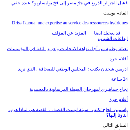
فشل الجزائر الذريع في جرّ مصر إلى فخ بوليساريو؟ عبده حقي
القادم بوست
Driss Jkaoua, une expertise au service des ressources hydriques
قد يعجبك ايضا
المزيد عن المؤلف
ابداعات الشباب
تعبئة وطنية من أجل نزاهة الانتخابات وتعزيز الثقة قي المؤسسات
أقلام حرة
ادريس شحتان يكتب : المجلس الوطني للصحافة.. الذي نريد
24 ساعة
نجاح جماهيري لمهرجان العيطة المرساوية بالمحمدية
أقلام حرة
ياسمين الحاج تكتب : سبتة ليست القصة… القصة هي لماذا هرب
أبناؤنا إليها؟
السابق
التالي