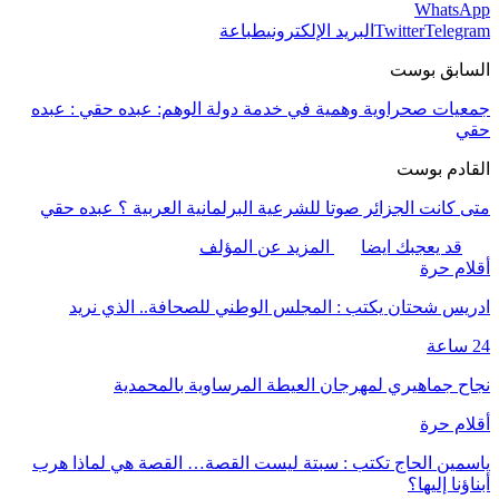
WhatsApp
Telegram
Twitter
البريد الإلكتروني
طباعة
السابق بوست
جمعيات صحراوية وهمية في خدمة دولة الوهم: عبده حقي : عبده
حقي
القادم بوست
متى كانت الجزائر صوتا للشرعية البرلمانية العربية ؟ عبده حقي
قد يعجبك ايضا
المزيد عن المؤلف
أقلام حرة
ادريس شحتان يكتب : المجلس الوطني للصحافة.. الذي نريد
24 ساعة
نجاح جماهيري لمهرجان العيطة المرساوية بالمحمدية
أقلام حرة
ياسمين الحاج تكتب : سبتة ليست القصة… القصة هي لماذا هرب
أبناؤنا إليها؟