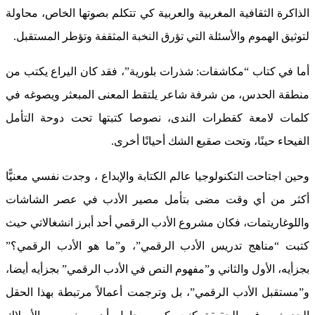
الذاكرة الثقافية المغربية والعربية كي تتكلم بصوتها الخاص، محاولة
لتوثيق الهموم والأسئلة التي تؤرق النخبة المثقفة وتؤطر المستقبل.
أما في كتاب “مكاشفات: شذرات بلورية”، فقد كان اليراع يكتب من
منطقة الحدس، من شرفة شاعر يلتقط المعنى المبعثر ويصوغه في
كلمات لامعة كقطرات الندى، نصوصا كتبتها تحت دوحة التأمل
الفيحاء حينًا، وتحت صقيع الشك أحيانًا أخرى.
وحين اجتاحت التكنولوجيا عالم الكتابة والإبداع ، وجدت نفسي معنيًّا
أكثر من أي وقت مضى بتأمل مصير الأدب في عصر الشاشات
واللوغاريتمات، فكان مشروع الأدب الرقمي أحد أبرز انشغالاتي حيث
كتبت “مناهج تدريس الأدب الرقمي”، و”ما هو الأدب الرقمي؟”
بجزأيه، الأول والثاني و”مفهوم النص في الأدب الرقمي” بجزأيه أيضا،
و”مستقبل الأدب الرقمي”، بل وترجمت أعمالاً مرتبطة بهذا الحقل