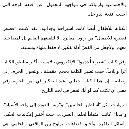
والاجتماعية وارتباكنا في مواجهة المجهول، عن أقنعة الوجه التي
أخفت أقنعة الدواخل.
الكتابة للأطفال أيضا كانت استراحة وجدانية، فقد كتبت “قصص
قصيرة للأطفال” من زاوية مغايرة، لا لتلقينهم العالم بل لمصاحبته
معهم، ولأجعل من القصّ أداة تفكير، لا فقط ملهاة وتسلية.
وفي كتاب “شعراء أُعدموا” الإلكتروني ، لامست أكثر مناطق الكتابة
أثرا وإيلاماً، حيث تصير الكلمة بحجم مقصلة ، ويتحول الحرف إلى
رصاصة. إن هذا الكتاب جعلني أعيد التفكير في ثمن الحرية وفي
معنى أن تكتب كما لو أنك تحفر في لحم التاريخ.
الروايات مثل “أساطير الحالمين”، و”زمن العودة إلى واحة الأسياد”،
و”مايا”، كانت امتداداً لحلمي السردي، حيث أختبر إمكانيات الحكي،
وأسائل الذاكرة، وأخلق فضاءات تتراوح بين الواقعي والحلمي. هي