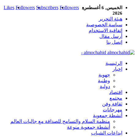
Likes
Followers
Subscribers
Followers
الخميس, 6 أغسطس,
2026
هيئة التحرير
سياسة الخصوصية
اتفاقية الاستخدام
أرسل مقال
إتصل بنا
almochahid -
الرئيسية
اخبار
جهوية
وطنية
دولية
اقتصاد
مجتمع
ثقافة وفن
مهرجانات
أنشطة جمعوية
منظمة السلام والتسامح للصداقة مع جاليات العالم
أنشطة جمعوية منوعة
ابداعات الشباب