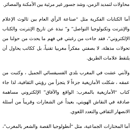
محاولات لتمديد الزمن، وشد جسور غير مرئية بين الأمكنة والمصائر.
أما الكتابات الفكرية مثل “صناعة الرأي العام بين ثالوث الإعلام
والإنترنت وتكنولوجيا التواصل” و” نبذة عن تاريخ الإنترنت والكتاب
الإلكتروني”، فقد جاءت من رغبتي في فهم ما يحدث من حولنا من
تحولات مذهلة، لا بصفتي مفكراً مغربيا تقنياً، بل ككاتب يحاول أن
يلتقط علامات الطريق.
ولأنني عشت في المغرب بلدي الفسيفسائي الجميل ، وكتبت من
عمقه ، شكلت الأمازيغية جزءاً لا يتجزأ من رؤيتي الثقافية، لذا جاء
كتاب “الأمازيغية بالمغرب: الواقع والآفاق” الإلكتروني مساهمة
صادقة في النقاش الهويتي، بعيداً عن الشعارات وقريباً من أسئلة
الانصهار الثقافي والتعدد اللغوي.
أما المختارات الجماعية، مثل “أنطولوجيا القصة والشعر بالمغرب”،