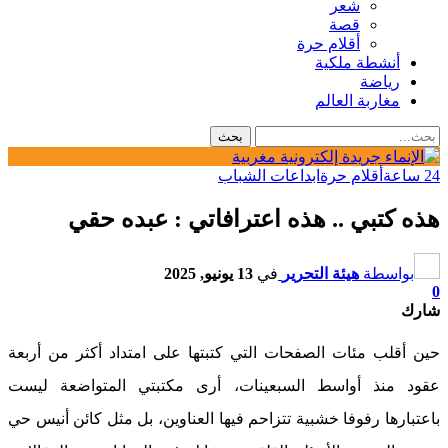
شعر
قصة
أقلام حرة
أنشطة ملكية
رياضة
مغاربة العالم
24 ساعة
أقلام حرة
ابداعات الشباب
هذه كتبي .. هذه اعترافاتي : عبده حقي
بواسطة
هيئة التحرير
في
13 يونيو, 2025
0
شارك
حين أقلب مئات الصفحات التي كتبتها على امتداد أكثر من أربعة
عقود منذ أواسط السبعينات، أرى مكتبتي المتواضعة ليست
باعتبارها رفوفا خشبية تتزاحم فيها العناوين، بل مثل كائن أنيس حي