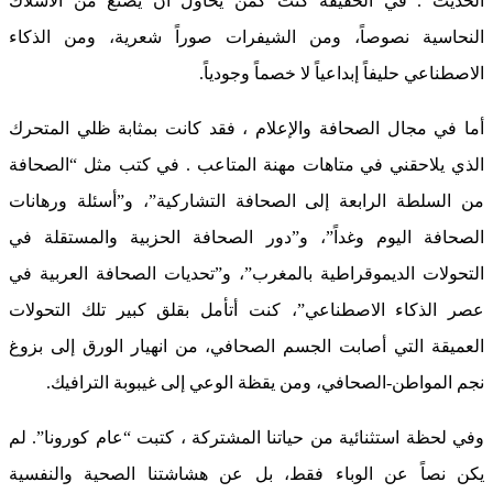
الحديث . في الحقيقة كنت كمن يحاول أن يصنع من الأسلاك
النحاسية نصوصاً، ومن الشيفرات صوراً شعرية، ومن الذكاء
الاصطناعي حليفاً إبداعياً لا خصماً وجودياً.
أما في مجال الصحافة والإعلام ، فقد كانت بمثابة ظلي المتحرك
الذي يلاحقني في متاهات مهنة المتاعب . في كتب مثل “الصحافة
من السلطة الرابعة إلى الصحافة التشاركية”، و”أسئلة ورهانات
الصحافة اليوم وغداً”، و”دور الصحافة الحزبية والمستقلة في
التحولات الديموقراطية بالمغرب”، و”تحديات الصحافة العربية في
عصر الذكاء الاصطناعي”، كنت أتأمل بقلق كبير تلك التحولات
العميقة التي أصابت الجسم الصحافي، من انهيار الورق إلى بزوغ
نجم المواطن-الصحافي، ومن يقظة الوعي إلى غيبوبة الترافيك.
وفي لحظة استثنائية من حياتنا المشتركة ، كتبت “عام كورونا”. لم
يكن نصاً عن الوباء فقط، بل عن هشاشتنا الصحية والنفسية