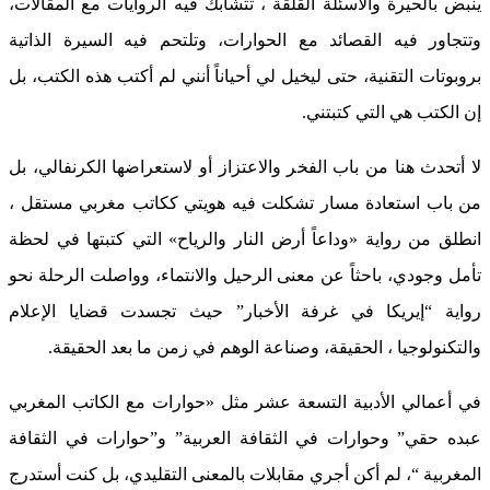
ينبض بالحيرة والأسئلة القلقة ، تتشابك فيه الروايات مع المقالات،
وتتجاور فيه القصائد مع الحوارات، وتلتحم فيه السيرة الذاتية
بروبوتات التقنية، حتى ليخيل لي أحياناً أنني لم أكتب هذه الكتب، بل
إن الكتب هي التي كتبتني.
لا أتحدث هنا من باب الفخر والاعتزاز أو لاستعراضها الكرنفالي، بل
من باب استعادة مسار تشكلت فيه هويتي ككاتب مغربي مستقل ،
انطلق من رواية «وداعاً أرض النار والرياح» التي كتبتها في لحظة
تأمل وجودي، باحثاً عن معنى الرحيل والانتماء، وواصلت الرحلة نحو
رواية “إيريكا في غرفة الأخبار” حيث تجسدت قضايا الإعلام
والتكنولوجيا ، الحقيقة، وصناعة الوهم في زمن ما بعد الحقيقة.
في أعمالي الأدبية التسعة عشر مثل «حوارات مع الكاتب المغربي
عبده حقي” وحوارات في الثقافة العربية” و”حوارات في الثقافة
المغربية “، لم أكن أجري مقابلات بالمعنى التقليدي، بل كنت أستدرج