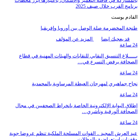
بالمشاركة في قافلة التعمير والإسكان، باعتبارها أبرز محطات
برنامج القرب خلال صيف 2025
القادم بوست
طنجة المخضرمة صلة الوصل بين أوروبا وإفريقيا
قد يعجبك ايضا
المزيد عن المؤلف
24 ساعة
بـــــلاغ التنسيق النقابي للنقابات والهيئات المهنية في قطاع
الصحافة يرفض التسرع في…
24 ساعة
نجاح جماهيري لمهرجان العيطة المرساوية بالمحمدية
24 ساعة
إطلاق البوابة الإلكترونية الخاصة بانخراط الصحفيين في مجال
الصحافة الورقية وناشري…
24 ساعة
عيد العرش المجيد .. القوات المسلحة الملكية تنظم عروضا جوية
وقفزات استعراضية بالمظلات