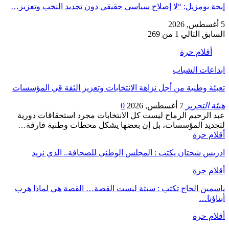
إيجة بومزيل: “لا إصلاح سياسي حقيقي دون تجديد النخب وتعزيز…
5 أغسطس, 2026
السابق
التالي
1 من 269
أقلام حرة
ابداعات الشباب
تعبئة وطنية من أجل نزاهة الانتخابات وتعزيز الثقة قي المؤسسات
هيئة التحرير
7 أغسطس, 2026
0
عبد الرحيم الرماح ليست كل الانتخابات مجرد استحقاقات دورية
لتجديد المؤسسات، بل إن بعضها يشكل محطات وطنية فارقة…
أقلام حرة
ادريس شحتان يكتب : المجلس الوطني للصحافة.. الذي نريد
أقلام حرة
ياسمين الحاج تكتب : سبتة ليست القصة… القصة هي لماذا هرب
أبناؤنا…
أقلام حرة