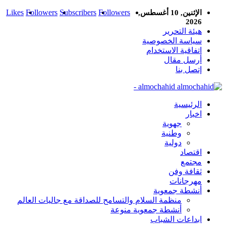
Likes
Followers
Subscribers
Followers
الإثنين, 10 أغسطس,
2026
هيئة التحرير
سياسة الخصوصية
اتفاقية الاستخدام
أرسل مقال
إتصل بنا
almochahid -
الرئيسية
اخبار
جهوية
وطنية
دولية
اقتصاد
مجتمع
ثقافة وفن
مهرجانات
أنشطة جمعوية
منظمة السلام والتسامح للصداقة مع جاليات العالم
أنشطة جمعوية منوعة
ابداعات الشباب