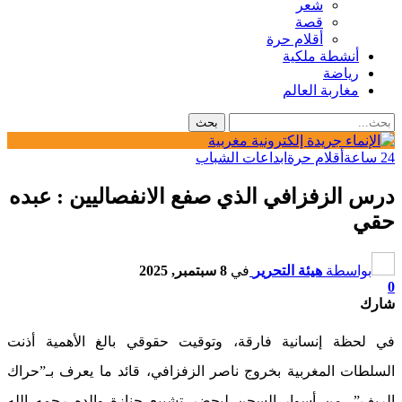
شعر
قصة
أقلام حرة
أنشطة ملكية
رياضة
مغاربة العالم
24 ساعة
أقلام حرة
ابداعات الشباب
درس الزفزافي الذي صفع الانفصاليين : عبده
حقي
بواسطة
هيئة التحرير
في
8 سبتمبر, 2025
0
شارك
في لحظة إنسانية فارقة، وتوقيت حقوقي بالغ الأهمية أذنت
السلطات المغربية بخروج ناصر الزفزافي، قائد ما يعرف بـ”حراك
الريف”، من أسوار السجن ليحضر تشييع جنازة والده رحمه الله