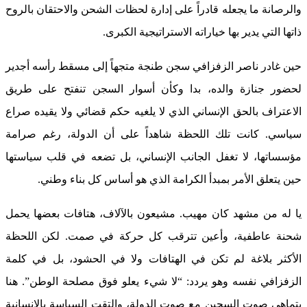
والرصانة ما يجعله قادراً على إدارة لحظات الشحن والاحتقان بالروح
ذاتها التي يدير بها خياراته الاستراتيجية الكبرى.
حين غادر ناصر الزفزافي سجن طنجة متجهاً إلى مسقط رأسه أجدير
لحضور جنازة والده، بدا وكأن أسوار السجن تنفتح على طريق
الاعتراف بالحق الإنساني الذي لا يلغيه حكم قضائي ولا يقيده صراع
سياسي. كانت تلك اللحظة شاهداً على أن الدولة، رغم صرامة
مؤسساتها، لا تغفل الجانب الإنساني، بل تضعه في قلب سياستها
حين يتعلق الأمر بمبدأ الكرامة الذي هو أساس كل بناء وطني.
يا له من مشهد كان مهيب. مشيعون بالآلاف، هتافات بعضها يحمل
شحنة عاطفية، وأعين تترقب كل حركة في صمت. لكن اللحظة
الأكثر بلاغة لم تكن في الهتافات ولا في الحشود، بل في كلمة
الزفزافي نفسه وهو يردد: “لا شيء يعلو فوق مصلحة الوطن”. هنا
يتماهى صوت السجين مع صوت الدولة، والتقت السياسة بالإنسانية