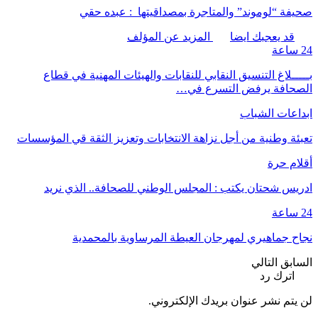
صحيفة “لوموند” والمتاجرة بمصداقيتها : عبده حقي
قد يعجبك ايضا
المزيد عن المؤلف
24 ساعة
بـــــلاغ التنسيق النقابي للنقابات والهيئات المهنية في قطاع
الصحافة يرفض التسرع في…
ابداعات الشباب
تعبئة وطنية من أجل نزاهة الانتخابات وتعزيز الثقة قي المؤسسات
أقلام حرة
ادريس شحتان يكتب : المجلس الوطني للصحافة.. الذي نريد
24 ساعة
نجاح جماهيري لمهرجان العيطة المرساوية بالمحمدية
السابق
التالي
اترك رد
لن يتم نشر عنوان بريدك الإلكتروني.