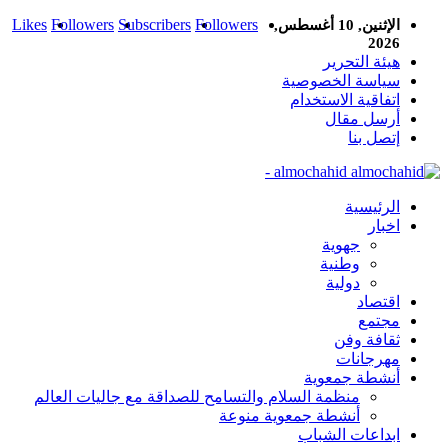
Likes
Followers
Subscribers
Followers
الإثنين, 10 أغسطس,
2026
هيئة التحرير
سياسة الخصوصية
اتفاقية الاستخدام
أرسل مقال
إتصل بنا
almochahid -
الرئيسية
اخبار
جهوية
وطنية
دولية
اقتصاد
مجتمع
ثقافة وفن
مهرجانات
أنشطة جمعوية
منظمة السلام والتسامح للصداقة مع جاليات العالم
أنشطة جمعوية منوعة
ابداعات الشباب