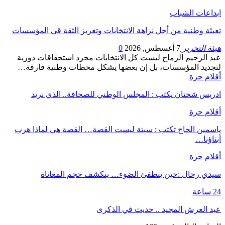
ابداعات الشباب
تعبئة وطنية من أجل نزاهة الانتخابات وتعزيز الثقة قي المؤسسات
هيئة التحرير
7 أغسطس, 2026
0
عبد الرحيم الرماح ليست كل الانتخابات مجرد استحقاقات دورية
لتجديد المؤسسات، بل إن بعضها يشكل محطات وطنية فارقة…
أقلام حرة
ادريس شحتان يكتب : المجلس الوطني للصحافة.. الذي نريد
أقلام حرة
ياسمين الحاج تكتب : سبتة ليست القصة… القصة هي لماذا هرب
أبناؤنا…
أقلام حرة
سيدي رحال :حين ينطفئ الضوء… ينكشف حجم المعاناة
24 ساعة
عيد العرش المجيد .. حديث في الذكرى