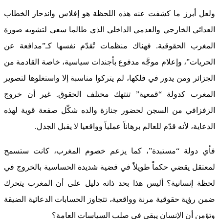
ولعل أبرز ما كشفت عنه هذه اللحظة هو إفلاس واندحار الخطاب
العدائي الخارجي والعدمي الداخلي الذي طالما سعى لتشويه صورة
المغرب الحقوقية. فهناك منظمات تُقدّم نفسها كـ”مدافعة عن
الحريات”، وإعلام موجَّه مدفوع بأجندات سياسية، خاصة القادمة من
الجزائر ومن يدور في فلكها، لم يتركوا مناسبة إلا واستغلوها لتصوير
المغرب كدولة “قمعية” تنتهك مختلف الحقوق. غير أن خروج
الزفزافي من السجن لحضور جنازة والده شكّل صفعة قوية لهذه
الدعاية، لأنه قدّم للعالم برهاناً عملياً وواقعيا لا يقبل الجدل.
فأي دولة “مستبدة”، كما يزعم خصوم المغرب، كانت ستسمح
لمعتقل يقضي حكماً طويلاً في قضية شديدة الحساسية بالخروج في
لحظة إنسانية؟ أليس هذا بحد ذاته دليل على أن المغرب يتحرك
ضمن رؤية حقوقية مرنة وواقعية، تتجاوز الحسابات الدعائية الضيقة
وتؤمن أن الإنسان يبقى في صلب السياسات العامة؟