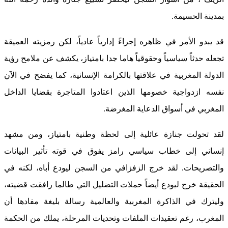
بمدينة الحسيمة.
قد يبدو الأمر في ظاهره إجراءً إدارياً عادياً، لكن رمزيته العميقة
تجعله حدثاً سياسياً وحقوقياً هاما جدا بامتياز، يكشف عن ملامح رؤية
الدولة المغربية في علاقتها بالكرامة الإنسانية، كما يفضح في الآن
نفسه ازدواجية خصومها الذين اعتادوا المتاجرة بقضايا الداخل
المغربي في أسواق الدعاية المغرضة.
لقد تحولت جنازة عائلية إلى لحظة وطنية بامتياز، ومن مشهد
إنساني إلى خطاب سياسي رامز يفوق في قوته تأثير البيانات
والتصريحات. لقد خرج الزفزافي من السجن ليودع أباه، لكنه في
الحقيقة خرج ليودع أيضاً حملات التضليل التي طالما رافقت قضيته،
وليترك في الذاكرة المغربية والعالمية رسالة بليغة مفادها أن
المغرب، رغم تعقيدات الملفات وتحديات المرحلة، يملك من الحكمة