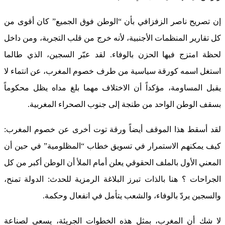
إن تصريح ناصر الزفزافي بأن “الوطن فوق الجميع” كان أقوى من
كل تقارير المنظمات الأجنبية، لأنه خرج من قلب التجربة، ومن داخل
لحظة امتزج فيها الحزن بالوفاء. لقد عبّر السجين، الذي طالما
استغل اسمه كورقة سياسية من طرف خصوم المغرب، عن انتماء لا
يقبل المساومة، مؤكداً أن الاختلاف مهما بلغ مداه يظل محكوماً
بسقف الوطن الواحد من طنجة إلى جنوب الصحراء المغربية.
لقد أسقط هذا الموقف أيضاً ورقة توت أخرى عن خصوم المغرب:
كيف يمكنهم الاستمرار في تسويق خطاب “المظلومية” في حين أن
المعني الأول بالملف الحقوقي يعلن أمام الملأ أن الوطن أكبر من كل
الجراحات ؟ هنا بالذات تبرز البلاغة الرمزية للحدث: الدولة تمنح،
والسجين يردّ بالوفاء، والشعب يتأمل في انفعال وحكمة.
لا شك أن المغرب، بمثل هذه الخطوات الجريئة، يسعى لصناعة