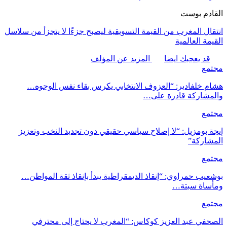
القادم بوست
انتقال المغرب من القيمة التسويقية ليصبح جزءًا لا يتجزأ من سلاسل
القيمة العالمية
قد يعجبك ايضا
المزيد عن المؤلف
مجتمع
هشام خلفادير: “العزوف الانتخابي يكرس بقاء نفس الوجوه…
والمشاركة قادرة على…
مجتمع
إيجة بومزيل: “لا إصلاح سياسي حقيقي دون تجديد النخب وتعزيز
المشاركة”
مجتمع
بوشعيب حمراوي: “إنقاذ الديمقراطية يبدأ بإنقاذ ثقة المواطن…
ومأساة سبتة…
مجتمع
الصحفي عبد العزيز كوكاس: “المغرب لا يحتاج إلى محترفي