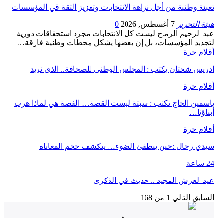
تعبئة وطنية من أجل نزاهة الانتخابات وتعزيز الثقة قي المؤسسات
هيئة التحرير
7 أغسطس, 2026
0
عبد الرحيم الرماح ليست كل الانتخابات مجرد استحقاقات دورية
لتجديد المؤسسات، بل إن بعضها يشكل محطات وطنية فارقة…
أقلام حرة
ادريس شحتان يكتب : المجلس الوطني للصحافة.. الذي نريد
أقلام حرة
ياسمين الحاج تكتب : سبتة ليست القصة… القصة هي لماذا هرب
أبناؤنا…
أقلام حرة
سيدي رحال :حين ينطفئ الضوء… ينكشف حجم المعاناة
24 ساعة
عيد العرش المجيد .. حديث في الذكرى
السابق
التالي
1 من 168