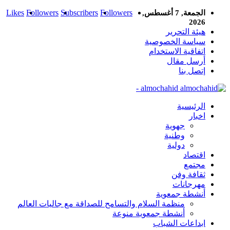
Likes
Followers
Subscribers
Followers
الجمعة, 7 أغسطس,
2026
هيئة التحرير
سياسة الخصوصية
اتفاقية الاستخدام
أرسل مقال
إتصل بنا
almochahid -
الرئيسية
اخبار
جهوية
وطنية
دولية
اقتصاد
مجتمع
ثقافة وفن
مهرجانات
أنشطة جمعوية
منظمة السلام والتسامح للصداقة مع جاليات العالم
أنشطة جمعوية منوعة
ابداعات الشباب