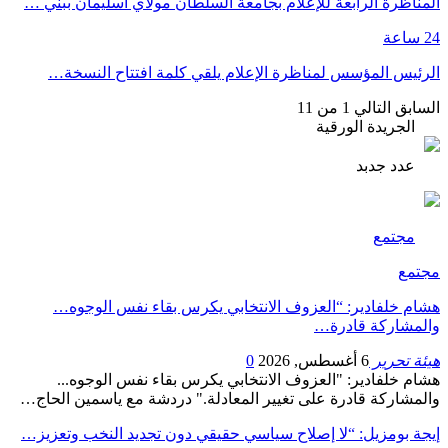
المناظرة الرابعة للإعلام بجامعة السلطان مولاي اسليمان ببني …
24 ساعة
الرئيس المؤسس لمناظرة الإعلام يلقي كلمة افتتاح النسخة…
السابق
التالي
1 من 11
الجريدة الورقية
عدد جدبد
مجتمع
مجتمع
هشام خلفادير: “العزوف الانتخابي يكرس بقاء نفس الوجوه…
والمشاركة قادرة…
هيئة تحرير
6 أغسطس, 2026
0
هشام خلفادير: "العزوف الانتخابي يكرس بقاء نفس الوجوه...
والمشاركة قادرة على تغيير المعادلة." دردشة مع ياسمين الحاج…
إيجة بومزيل: “لا إصلاح سياسي حقيقي دون تجديد النخب وتعزيز…