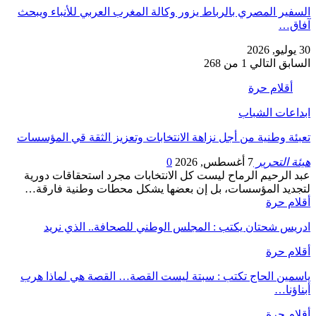
السفير المصري بالرباط يزور وكالة المغرب العربي للأنباء ويبحث
آفاق…
30 يوليو, 2026
السابق
التالي
1 من 268
أقلام حرة
ابداعات الشباب
تعبئة وطنية من أجل نزاهة الانتخابات وتعزيز الثقة قي المؤسسات
هيئة التحرير
7 أغسطس, 2026
0
عبد الرحيم الرماح ليست كل الانتخابات مجرد استحقاقات دورية
لتجديد المؤسسات، بل إن بعضها يشكل محطات وطنية فارقة…
أقلام حرة
ادريس شحتان يكتب : المجلس الوطني للصحافة.. الذي نريد
أقلام حرة
ياسمين الحاج تكتب : سبتة ليست القصة… القصة هي لماذا هرب
أبناؤنا…
أقلام حرة