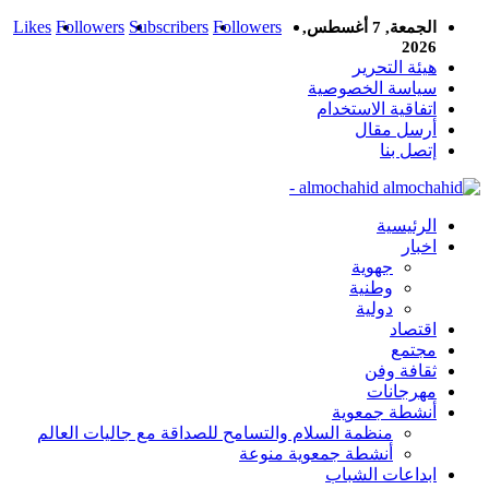
Likes
Followers
Subscribers
Followers
الجمعة, 7 أغسطس,
2026
هيئة التحرير
سياسة الخصوصية
اتفاقية الاستخدام
أرسل مقال
إتصل بنا
almochahid -
الرئيسية
اخبار
جهوية
وطنية
دولية
اقتصاد
مجتمع
ثقافة وفن
مهرجانات
أنشطة جمعوية
منظمة السلام والتسامح للصداقة مع جاليات العالم
أنشطة جمعوية منوعة
ابداعات الشباب