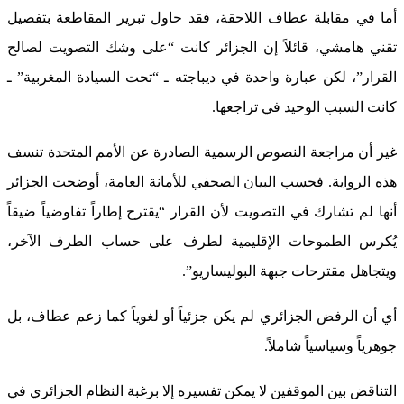
أما في مقابلة عطاف اللاحقة، فقد حاول تبرير المقاطعة بتفصيل
تقني هامشي، قائلاً إن الجزائر كانت “على وشك التصويت لصالح
القرار”، لكن عبارة واحدة في ديباجته ـ “تحت السيادة المغربية” ـ
كانت السبب الوحيد في تراجعها.
غير أن مراجعة النصوص الرسمية الصادرة عن الأمم المتحدة تنسف
هذه الرواية. فحسب البيان الصحفي للأمانة العامة، أوضحت الجزائر
أنها لم تشارك في التصويت لأن القرار “يقترح إطاراً تفاوضياً ضيقاً
يُكرس الطموحات الإقليمية لطرف على حساب الطرف الآخر،
ويتجاهل مقترحات جبهة البوليساريو”.
أي أن الرفض الجزائري لم يكن جزئياً أو لغوياً كما زعم عطاف، بل
جوهرياً وسياسياً شاملاً.
التناقض بين الموقفين لا يمكن تفسيره إلا برغبة النظام الجزائري في