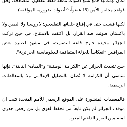
لكان بإمكانها جمع تسع أصوات مانعة فقط لتعطيل المصادقة، وفق
قواعد مجلس الأمن (15 عضواً، 9 أصوات ضرورية للموافقة).
لكنها فشلت حتى في إقناع حلفائها التقليديين: لا روسيا ولا الصين ولا
باكستان صوتت ضد القرار، بل اكتفت بالامتناع، في حين تركت
الجزائر وحيدة خارج قاعة التصويت، في مشهدٍ اعتبره بعض
المراقبين “انعكاساً للعزلة المتفاقمة للدبلوماسية الجزائرية”.
حين تتحدث الجزائر عن “الكرامة الوطنية” و”المبادئ الثابتة”، فإنها
تتناسى أن الكرامة لا تُصان بالتضليل الإعلامي ولا بالمغالطات
الرسمية.
فالمعطيات المنشورة على الموقع الرسمي للأمم المتحدة تثبت أن
موقف الجزائر لم يكن نابعاً من تحفظ لغوي بل من رفض جذري
لمضامين القرار الداعم للمغرب.