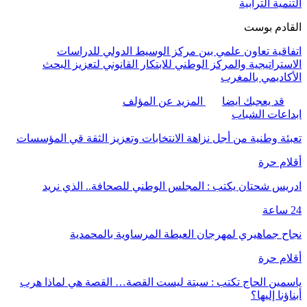
التنمية الترابية
القادم بوست
اتفاقية تعاون علمي بين مركز الوسيط الدولي للدراسات
الاستراتيجية والمركز الوطني للابتكار القانوني لتعزيز البحث
الأكاديمي بالمغرب
قد يعجبك ايضا
المزيد عن المؤلف
ابداعات الشباب
تعبئة وطنية من أجل نزاهة الانتخابات وتعزيز الثقة قي المؤسسات
أقلام حرة
ادريس شحتان يكتب : المجلس الوطني للصحافة.. الذي نريد
24 ساعة
نجاح جماهيري لمهرجان العيطة المرساوية بالمحمدية
أقلام حرة
ياسمين الحاج تكتب : سبتة ليست القصة… القصة هي لماذا هرب
أبناؤنا إليها؟