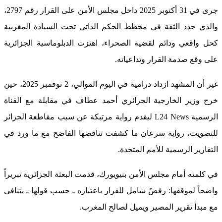
جرى في 31 أكتوبر 2025 داخل مجلس الأمن على القرار رقم 2797،
والذي جدد الثقة في مخطط الحكم الذاتي تحت السيادة المغربية
كحل واقعي ودائم لقضية الصحراء، اهتزت الدبلوماسية الجزائرية
على وقع صدمة القرار وتداعياته.
غير أن المشهد ازداد درامية في اليوم الموالي، 2 نوفمبر 2025، حين
خرج وزير الخارجية الجزائري أحمد عطاف في مقابلة مع القناة
الرسمية L24 News ليقدم رواية مرتبكة عن سبب مقاطعة الجزائر
للتصويت، رواية سرعان ما كشفت تناقضها الفاضح مع ما ورد في
التقارير الرسمية للأمم المتحدة.
في كلمته أمام مجلس الأمن بنيويورك، قدمت البعثة الجزائرية تبريراً
واضحاً لموقفها: رفضٌ شامل للقرار باعتباره ـ حسب قولها ـ يتنافى
مع مبدأ تقرير المصير ويميل لصالح المغرب.