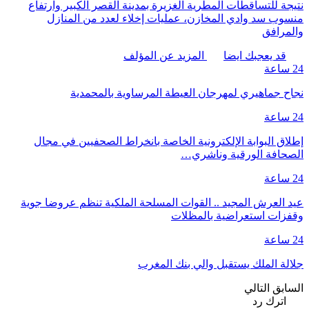
نتيجة للتساقطات المطرية الغزيرة بمدينة القصر الكبير وارتفاع
منسوب سد وادي المخازن، عمليات إخلاء لعدد من المنازل
والمرافق
قد يعجبك ايضا
المزيد عن المؤلف
24 ساعة
نجاح جماهيري لمهرجان العيطة المرساوية بالمحمدية
24 ساعة
إطلاق البوابة الإلكترونية الخاصة بانخراط الصحفيين في مجال
الصحافة الورقية وناشري…
24 ساعة
عيد العرش المجيد .. القوات المسلحة الملكية تنظم عروضا جوية
وقفزات استعراضية بالمظلات
24 ساعة
جلالة الملك يستقبل والي بنك المغرب
السابق
التالي
اترك رد