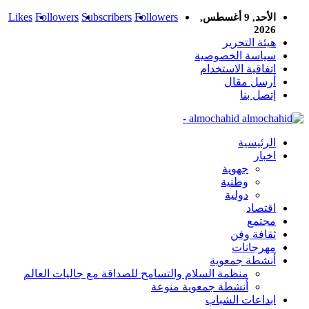
Likes
Followers
Subscribers
Followers
الأحد, 9 أغسطس,
2026
هيئة التحرير
سياسة الخصوصية
اتفاقية الاستخدام
أرسل مقال
إتصل بنا
almochahid -
الرئيسية
اخبار
جهوية
وطنية
دولية
اقتصاد
مجتمع
ثقافة وفن
مهرجانات
أنشطة جمعوية
منظمة السلام والتسامح للصداقة مع جاليات العالم
أنشطة جمعوية منوعة
ابداعات الشباب