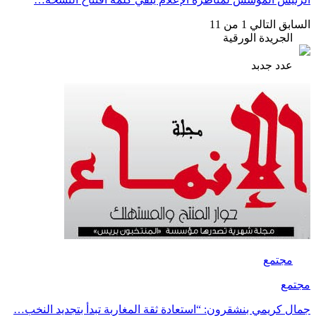
السابق
التالي
1 من 11
الجريدة الورقية
عدد جدبد
مجتمع
مجتمع
جمال كريمي بنشقرون: “استعادة ثقة المغاربة تبدأ بتجديد النخب…