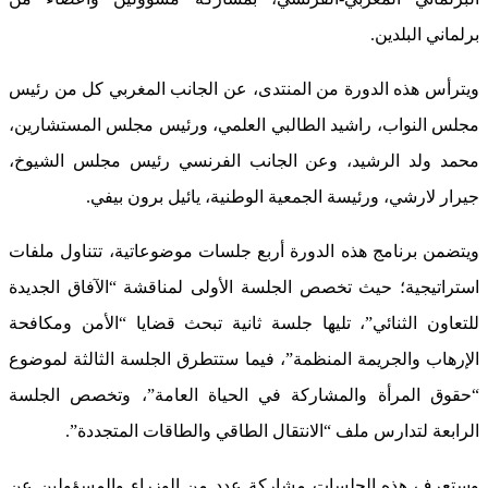
برلماني البلدين.
ويترأس هذه الدورة من المنتدى، عن الجانب المغربي كل من رئيس
مجلس النواب، راشيد الطالبي العلمي، ورئيس مجلس المستشارين،
محمد ولد الرشيد، وعن الجانب الفرنسي رئيس مجلس الشيوخ،
جيرار لارشي، ورئيسة الجمعية الوطنية، يائيل برون بيفي.
ويتضمن برنامج هذه الدورة أربع جلسات موضوعاتية، تتناول ملفات
استراتيجية؛ حيث تخصص الجلسة الأولى لمناقشة “الآفاق الجديدة
للتعاون الثنائي”، تليها جلسة ثانية تبحث قضايا “الأمن ومكافحة
الإرهاب والجريمة المنظمة”، فيما ستتطرق الجلسة الثالثة لموضوع
“حقوق المرأة والمشاركة في الحياة العامة”، وتخصص الجلسة
الرابعة لتدارس ملف “الانتقال الطاقي والطاقات المتجددة”.
وستعرف هذه الجلسات مشاركة عدد من الوزراء والمسؤولين عن