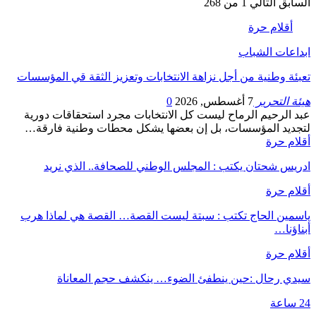
السابق
التالي
1 من 268
أقلام حرة
ابداعات الشباب
تعبئة وطنية من أجل نزاهة الانتخابات وتعزيز الثقة قي المؤسسات
هيئة التحرير
7 أغسطس, 2026
0
عبد الرحيم الرماح ليست كل الانتخابات مجرد استحقاقات دورية
لتجديد المؤسسات، بل إن بعضها يشكل محطات وطنية فارقة…
أقلام حرة
ادريس شحتان يكتب : المجلس الوطني للصحافة.. الذي نريد
أقلام حرة
ياسمين الحاج تكتب : سبتة ليست القصة… القصة هي لماذا هرب
أبناؤنا…
أقلام حرة
سيدي رحال :حين ينطفئ الضوء… ينكشف حجم المعاناة
24 ساعة