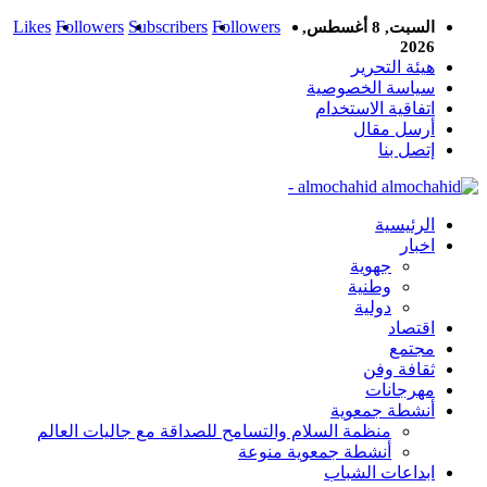
Likes
Followers
Subscribers
Followers
السبت, 8 أغسطس,
2026
هيئة التحرير
سياسة الخصوصية
اتفاقية الاستخدام
أرسل مقال
إتصل بنا
almochahid -
الرئيسية
اخبار
جهوية
وطنية
دولية
اقتصاد
مجتمع
ثقافة وفن
مهرجانات
أنشطة جمعوية
منظمة السلام والتسامح للصداقة مع جاليات العالم
أنشطة جمعوية منوعة
ابداعات الشباب