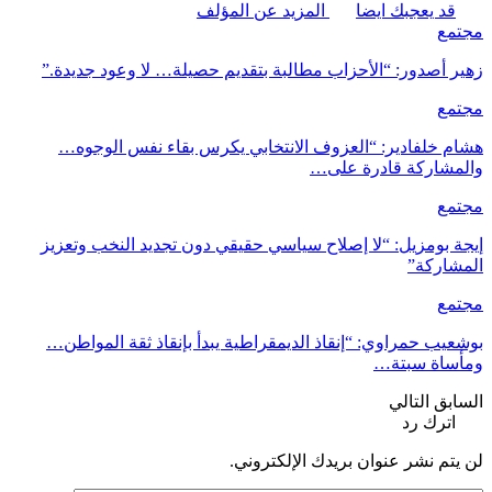
قد يعجبك ايضا
المزيد عن المؤلف
مجتمع
زهير أصدور: “الأحزاب مطالبة بتقديم حصيلة… لا وعود جديدة.”
مجتمع
هشام خلفادير: “العزوف الانتخابي يكرس بقاء نفس الوجوه…
والمشاركة قادرة على…
مجتمع
إيجة بومزيل: “لا إصلاح سياسي حقيقي دون تجديد النخب وتعزيز
المشاركة”
مجتمع
بوشعيب حمراوي: “إنقاذ الديمقراطية يبدأ بإنقاذ ثقة المواطن…
ومأساة سبتة…
السابق
التالي
اترك رد
لن يتم نشر عنوان بريدك الإلكتروني.