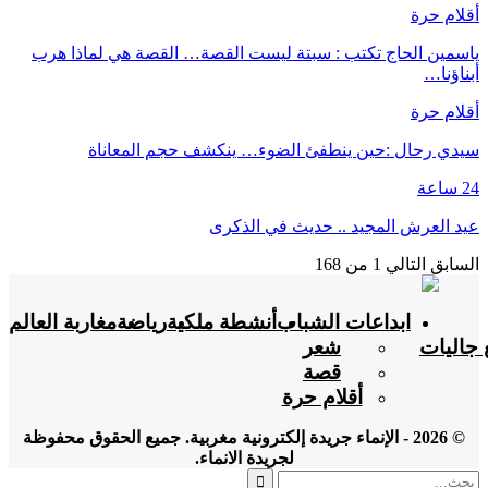
أقلام حرة
ياسمين الحاج تكتب : سبتة ليست القصة… القصة هي لماذا هرب
أبناؤنا…
أقلام حرة
سيدي رحال :حين ينطفئ الضوء… ينكشف حجم المعاناة
24 ساعة
عيد العرش المجيد .. حديث في الذكرى
السابق
التالي
1 من 168
ابداعات الشباب
أنشطة ملكية
رياضة
مغاربة العالم
 جاليات
شعر
قصة
أقلام حرة
© 2026 - الإنماء جريدة إلكترونية مغربية. جميع الحقوق محفوظة
لجريدة الانماء.