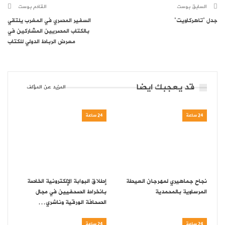
السابق بوست
القادم بوست
جدل “تاهركاويت”
السفير المصري في المغرب يلتقي
بالكتاب المصريين المشاركين في
معرض الرباط الدولي للكتاب
قد يعجبك ايضا
المزيد عن المؤلف
24 ساعة
24 ساعة
نجاح جماهيري لمهرجان العيطة
إطلاق البوابة الإلكترونية الخاصة
المرساوية بالمحمدية
بانخراط الصحفيين في مجال
الصحافة الورقية وناشري…
24 ساعة
24 ساعة