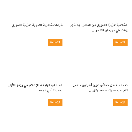
الشاعرة عزيزة لعميري من المغرب وحضور
قراءات شعرية للاديبة عزيزة لعميري
لافت في مهرجان الشعر…
24 ساعة
24 ساعة
صفحة فندق حدائق عين أسردون تتمنى
المناظرة الرابعة للإعلام في يومها الأول
لكم عيد مبارك سعيد وكل…
بمدينة أبي الجعد
24 ساعة
24 ساعة