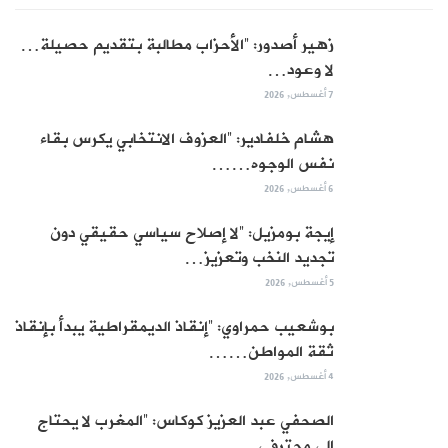
زهير أصدور: “الأحزاب مطالبة بتقديم حصيلة…
لا وعود…
7 أغسطس, 2026
هشام خلفادير: “العزوف الانتخابي يكرس بقاء
نفس الوجوه……
6 أغسطس, 2026
إيجة بومزيل: “لا إصلاح سياسي حقيقي دون
تجديد النخب وتعزيز…
5 أغسطس, 2026
بوشعيب حمراوي: “إنقاذ الديمقراطية يبدأ بإنقاذ
ثقة المواطن……
4 أغسطس, 2026
الصحفي عبد العزيز كوكاس: “المغرب لا يحتاج
إلى محترفي…