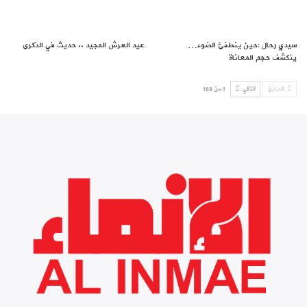
سيدي رحال :حين ينطفئ الضوء…
عيد العرش المجيد .. حديث في الذكرى
ينكشف حجم المعاناة
السابق
التالي
1 من 168