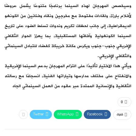
وسيخصص المهرجان لهذه السينما برنامجًا متنوعًا يشمل عروضًا
لأفلام بارزة، ولقاءات مفتوحة مع مخرجين ونقاد وفنانين من الكونغو
الديمقراطية، إلى جانب لحظات تكريم وندوات تسلط الضوء على تاريخ
السينما الكونغولية وآفاقها المستقبلية، بما يعزز الحوار الثقافي
الإفريقي جنوب-جنوب ويكرس مكانة خريبكة كفضاء للتبادل السينمائي
والثقافي الإفريقي.
ويأتي هذا الاختيار تأكيدًا على التزام المهرجان بدعم السينما الإفريقية
والانفتاح على مختلف مدارسها وتياراتها الفنية، انسجامًا مع رسالته
الثقافية والإنسانية الممتدة عبر عقود من العمل السينمائي الجاد
0
Twitter
WhatsApp
Facebook
شارك