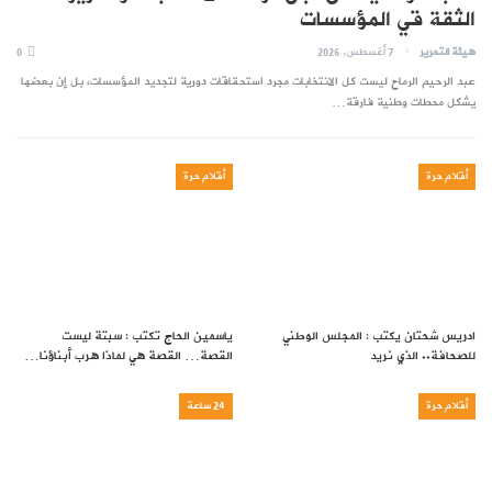
الثقة قي المؤسسات
هيئة التحرير
7 أغسطس, 2026
0
عبد الرحيم الرماح ليست كل الانتخابات مجرد استحقاقات دورية لتجديد المؤسسات، بل إن بعضها
يشكل محطات وطنية فارقة…
أقلام حرة
أقلام حرة
ادريس شحتان يكتب : المجلس الوطني
ياسمين الحاج تكتب : سبتة ليست
للصحافة.. الذي نريد
القصة… القصة هي لماذا هرب أبناؤنا…
أقلام حرة
24 ساعة