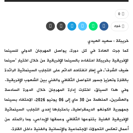
0
شارك
خريبكة : سعيد العيدي
كما جرت العادة في كل دورة، يواصل المهرجان الدولي للسينما
الإفريقية بخريبكة احتفاءه بالسينما الإفريقية من خلال اختيار “سينما
ضيف الشرف”، في إطار انفتاحه الدائم على التجارب السينمائية الرائدة
بالقارة وتعزيز جسور التواصل الثقافي والفني بين الشعوب الإفريقية.
وفي هذا السياق، اختارت إدارة المهرجان خلال الدورة السادسة
والعشرين، المنظمة من 30 ماي إلى 06 يونيو 2026، الاحتفاء بسينما
جمهورية الكونغو الديمقراطية، باعتبارها إحدى التجارب السينمائية
الإفريقية الغنية بتنوعها الثقافي وعمقها الإبداعي، وما راكمته من
أعمال تعكس التحولات الاجتماعية والإنسانية والفنية داخل القارة.