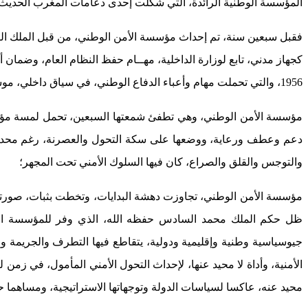
المؤسسة الوطنية الرائدة، التي شكلت إحدى دعامات المغرب الحديث
1956، والتي تحملت مهام وأعباء الدفاع الوطني، في سياق داخلي، موسوم ببناء لبنات ومتطلبات المغرب المستقل، ومطبوع بتحدي استكمال الوحدة الترابية؛
مؤسسة الأمن الوطني، وهي تطفئ شمعتها السبعين، تحمل لمسة مؤسسها
دعم وعطف ورعاية، ووضعها على سكة التحول والعصرنة، رغم محدودية
والتوجس والقلق والصراع، كان فيها السلوك الأمني تحت المجهر؛
مؤسسة الأمن الوطني، تجاوزت دهشة البدايات، وتخطت بثبات، صورتها 
ظل حكم الملك محمد السادس حفظه الله، الذي وفر للمؤسسة الشر
جيوسياسية وطنية وإقليمية ودولية، يتقاطع فيها التطرف والجريمة وا
الأمنية، وأداة لا محيد عنها، لإحداث التحول الأمني المأمول، في زمن 
محيد عنه، عاكسا لسياسات الدولة وتوجهاتها الاستراتيجية، ومساهما ح