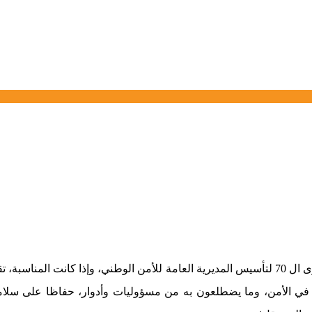
تحتفي أسرة الأمن الوطني ومن ورائها الشعب المغربي قاطبة، بالذكرى ال 70 لتأسيس المديرية العامة
في الأمن، وما يضطلعون به من مسؤوليات وأدوار، حفاظا على سلا