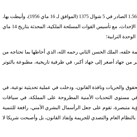
فقبل سبعين سنة، تم إحداث مؤسسة الأمن الوطني، من قبل الملك الراحل محمد الخامس طيب الله ثراه، بموجب الظهير الشريف رقم 1.56.115 الصادر في 5 شوال 1375 (الموافق لـ 16 ماي 1956)، وأنيطت بها،
كجهاز مدني، تابع لوزارة الداخلية، مهــام حفظ النظام العام، وضمان أمن الأشخاص والممتلكات، والسهر على تطبيق القوانين، وقد تزامن هذا الإحداث، مع تأسيس القوات المسلحة الملكية، المحدثة بتاريخ 14 ماي
لفه، الملك الحسن الثاني رحمه الله، الذي أحاطها بما تحتاجه من
ن جهاد أصغر إلى جهاد أكبر، في ظرفية تاريخية، مطبوعة بالتوتر
قوق والحريات ونافذة القانون، ودخلت في عملية تحديثية نوعية، في
ي مستوى التحديات الأمنية المطروحة على المملكة، في سياقات
ؤية متبصرة، تقوم على جعل الرأسمال البشري الأمني، رافعة للتنمية
 بالنظام العام والتصدي للجريمة وإنفاذ القانون، بل وأصبحت شريكا لا