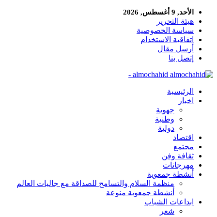
الأحد, 9 أغسطس, 2026
هيئة التحرير
سياسة الخصوصية
اتفاقية الاستخدام
أرسل مقال
إتصل بنا
almochahid -
الرئيسية
اخبار
جهوية
وطنية
دولية
اقتصاد
مجتمع
ثقافة وفن
مهرجانات
أنشطة جمعوية
منظمة السلام والتسامح للصداقة مع جاليات العالم
أنشطة جمعوية منوعة
ابداعات الشباب
شعر