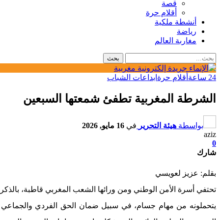
قصة
أقلام حرة
أنشطة ملكية
رياضة
مغاربة العالم
24 ساعة
أقلام حرة
ابداعات الشباب
الشرطة المغربية تطفئ شمعتها السبعين
بواسطة
هيئة التحرير
في
16 مايو, 2026
aziz
0
شارك
بقلم: عزيز لعويسي
يتحملونه من مهام جسام، في سبيل ضمان الحق الفردي والجماعي 