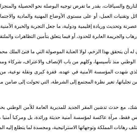
تاريخ والسياقات، بقدر ما تفرض توجيه البوصلة نحو الحصيلة والمنجزا
ئل وتقنيات العمل، أو على مستوى الأوضاع المهنية والمادية والاجت
صرنة وتحديث وريادة إقليمية ودولية، ما جعل التجربة والخبرة الأمنية
ب والجريمة العابرة للحدود، أو فيما يتعلق بتأمين التظاهرات والملتق
ه أن يتحقق بهذا الزخم، لولا العناية الموصولة التي ما فتئ الملك محم
للأمن الوطني منذ تأسيسها، وكلهم من باب الإنصاف والاعتراف، شركاء 
الذي شهدت المؤسسة الأمنية في عهده، قفزة كبرى ونقلة نوعية، من
ن تجلياتها، تغير نظرة المجتمع إلى الشرطة، التي تحولت إلى ضامن موث
ك، مع حدث تدشين المقر الجديد للمديرية العامة للأمن الوطني بح
المعماري الضخم، ليس فقط، مرآة عاكسة لمؤسسة أمنية حديثة ورائدة، بل ومر
 رهانات المملكة وتوجهاتها الاستراتيجية، ومجسدة لما يتطلع إليه ال