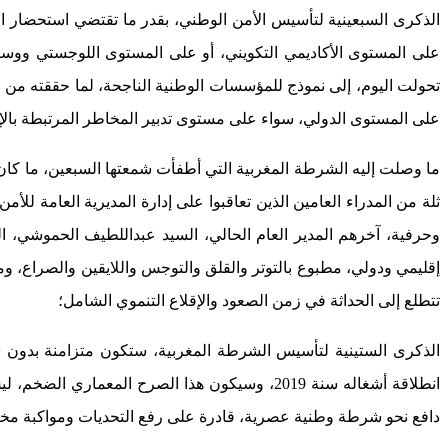
الذكرى السبعينية لتأسيس الأمن الوطني، بقدر ما تقتضي استحضار ال
على المستوى الأكاديمي التكويني، أو على المستوى اللوجستي ووسا
تحولت اليوم، إلى نموذج للمؤسسات الوطنية الناجحة، لما حققته من ع
على المستوى الدولي، سواء على مستوى تدبير المخاطر المرتبطة بالإرها
ما وصلت إليه الشرطة المغربية التي أطفأت شمعتها السبعين، ما كان ل
ثلة من المدراء العامين الذين تعاقبوا على إدارة المديرية العامة 
وحرفية، آخرهم المدير العام الحالي، السيد عبداللطيف الحموشي، 
إقليمي ودولي، مطبوع بالتوتر والقلق والتوجس واللايقين والصراع، وم
تتطلع إلى الحداثة في زمن الصعود والإقلاع التنموي الشامل؛
الذكرى الستينية لتأسيس الشرطة المغربية، ستكون متزامنة بدون ش
انطلاقة أشغاله سنة 2019، وسيكون هذا الصرح 
دافع نحو شرطة وطنية عصرية، قادرة على رفع التحديات ومواكبة مختلف