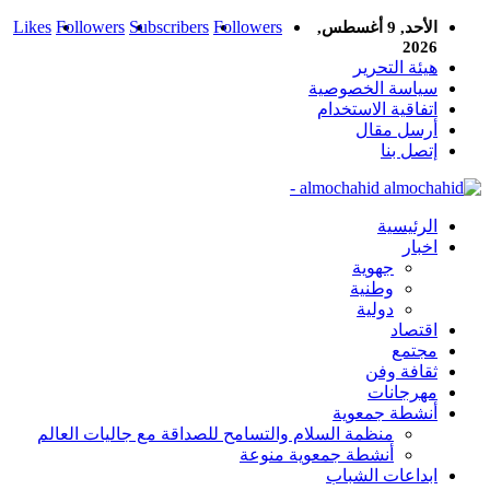
Likes
Followers
Subscribers
Followers
الأحد, 9 أغسطس,
2026
هيئة التحرير
سياسة الخصوصية
اتفاقية الاستخدام
أرسل مقال
إتصل بنا
almochahid -
الرئيسية
اخبار
جهوية
وطنية
دولية
اقتصاد
مجتمع
ثقافة وفن
مهرجانات
أنشطة جمعوية
منظمة السلام والتسامح للصداقة مع جاليات العالم
أنشطة جمعوية منوعة
ابداعات الشباب