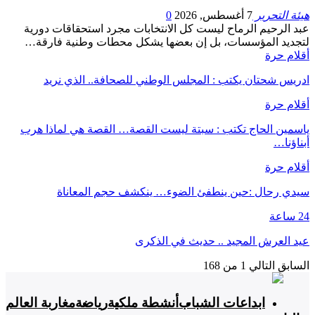
هيئة التحرير
7 أغسطس, 2026
0
عبد الرحيم الرماح ليست كل الانتخابات مجرد استحقاقات دورية
لتجديد المؤسسات، بل إن بعضها يشكل محطات وطنية فارقة…
أقلام حرة
ادريس شحتان يكتب : المجلس الوطني للصحافة.. الذي نريد
أقلام حرة
ياسمين الحاج تكتب : سبتة ليست القصة… القصة هي لماذا هرب
أبناؤنا…
أقلام حرة
سيدي رحال :حين ينطفئ الضوء… ينكشف حجم المعاناة
24 ساعة
عيد العرش المجيد .. حديث في الذكرى
السابق
التالي
1 من 168
ابداعات الشباب
أنشطة ملكية
رياضة
مغاربة العالم