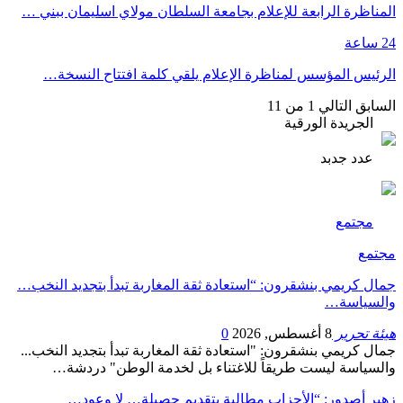
المناظرة الرابعة للإعلام بجامعة السلطان مولاي اسليمان ببني …
24 ساعة
الرئيس المؤسس لمناظرة الإعلام يلقي كلمة افتتاح النسخة…
السابق
التالي
1 من 11
الجريدة الورقية
عدد جدبد
مجتمع
مجتمع
جمال كريمي بنشقرون: “استعادة ثقة المغاربة تبدأ بتجديد النخب…
والسياسة…
هيئة تحرير
8 أغسطس, 2026
0
جمال كريمي بنشقرون: "استعادة ثقة المغاربة تبدأ بتجديد النخب...
والسياسة ليست طريقاً للاغتناء بل لخدمة الوطن" دردشة…
زهير أصدور: “الأحزاب مطالبة بتقديم حصيلة… لا وعود…