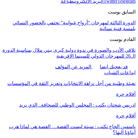
Telegram
Twitter
البريد الإلكتروني
طباعة
السابق بوست
الدورة الثالثة لمهرجان “أرواح غيوانية” تحتفي بالحضور النسائي
بلمسة فنية نسائية
القادم بوست
تلاقي الأدب والصورة في ندوة دولية كبرى ببني ملال بمناسبة الدورة
ال26 للمهرجان الدولي للسينما الإفريقية
قد يعجبك ايضا
المزيد عن المؤلف
ابداعات الشباب
تعبئة وطنية من أجل نزاهة الانتخابات وتعزيز الثقة قي المؤسسات
أقلام حرة
ادريس شحتان يكتب : المجلس الوطني للصحافة.. الذي نريد
أقلام حرة
ياسمين الحاج تكتب : سبتة ليست القصة… القصة هي لماذا هرب
أبناؤنا إليها؟