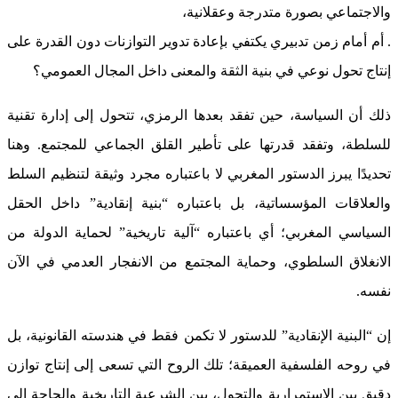
والاجتماعي بصورة متدرجة وعقلانية،
. أم أمام زمن تدبيري يكتفي بإعادة تدوير التوازنات دون القدرة على
إنتاج تحول نوعي في بنية الثقة والمعنى داخل المجال العمومي؟
ذلك أن السياسة، حين تفقد بعدها الرمزي، تتحول إلى إدارة تقنية
للسلطة، وتفقد قدرتها على تأطير القلق الجماعي للمجتمع. وهنا
تحديدًا يبرز الدستور المغربي لا باعتباره مجرد وثيقة لتنظيم السلط
والعلاقات المؤسساتية، بل باعتباره “بنية إنقادية” داخل الحقل
السياسي المغربي؛ أي باعتباره “آلية تاريخية” لحماية الدولة من
الانغلاق السلطوي، وحماية المجتمع من الانفجار العدمي في الآن
نفسه.
إن “البنية الإنقادية” للدستور لا تكمن فقط في هندسته القانونية، بل
في روحه الفلسفية العميقة؛ تلك الروح التي تسعى إلى إنتاج توازن
دقيق بين الاستمرارية والتحول، بين الشرعية التاريخية والحاجة إلى