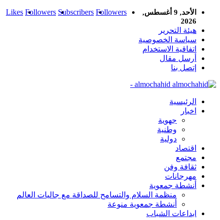
Likes
Followers
Subscribers
Followers
الأحد, 9 أغسطس,
2026
هيئة التحرير
سياسة الخصوصية
اتفاقية الاستخدام
أرسل مقال
إتصل بنا
almochahid -
الرئيسية
اخبار
جهوية
وطنية
دولية
اقتصاد
مجتمع
ثقافة وفن
مهرجانات
أنشطة جمعوية
منظمة السلام والتسامح للصداقة مع جاليات العالم
أنشطة جمعوية منوعة
ابداعات الشباب