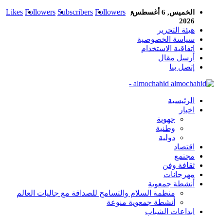
Likes
Followers
Subscribers
Followers
الخميس, 6 أغسطس,
2026
هيئة التحرير
سياسة الخصوصية
اتفاقية الاستخدام
أرسل مقال
إتصل بنا
almochahid -
الرئيسية
اخبار
جهوية
وطنية
دولية
اقتصاد
مجتمع
ثقافة وفن
مهرجانات
أنشطة جمعوية
منظمة السلام والتسامح للصداقة مع جاليات العالم
أنشطة جمعوية منوعة
ابداعات الشباب