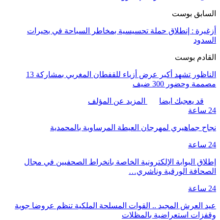
السابق بوست
أزغيرة : إنطلاق حملة تحسيسية بمخاطر السباحة في بحيرات
السدود
القادم بوست
الناظور تشهد أكبر عرض أزياء للقفطان المغربي بمشاركة 13
مصممة وحضور 300 ضيف
قد يعجبك ايضا
المزيد عن المؤلف
24 ساعة
نجاح جماهيري لمهرجان العيطة المرساوية بالمحمدية
24 ساعة
إطلاق البوابة الإلكترونية الخاصة بانخراط الصحفيين في مجال
الصحافة الورقية وناشري…
24 ساعة
عيد العرش المجيد .. القوات المسلحة الملكية تنظم عروضا جوية
وقفزات استعراضية بالمظلات