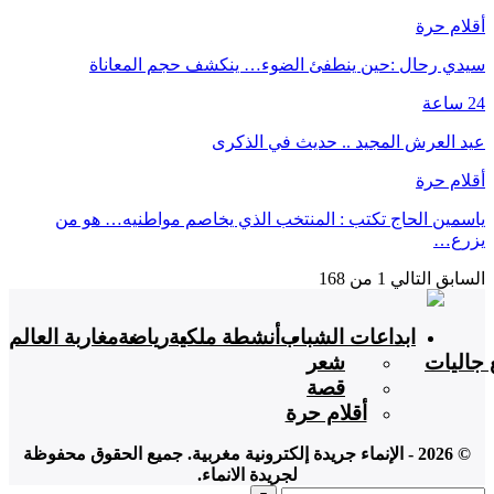
أقلام حرة
سيدي رحال :حين ينطفئ الضوء… ينكشف حجم المعاناة
24 ساعة
عيد العرش المجيد .. حديث في الذكرى
أقلام حرة
ياسمين الحاج تكتب : المنتخب الذي يخاصم مواطنيه… هو من
يزرع…
السابق
التالي
1 من 168
ابداعات الشباب
أنشطة ملكية
رياضة
مغاربة العالم
 جاليات
شعر
قصة
أقلام حرة
© 2026 - الإنماء جريدة إلكترونية مغربية. جميع الحقوق محفوظة
لجريدة الانماء.