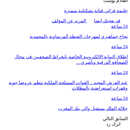
القادم بوست
حليمة فراتي فنانة تشكيلية متميزة
قد يعجبك ايضا
المزيد عن المؤلف
24 ساعة
نجاح جماهيري لمهرجان العيطة المرساوية بالمحمدية
24 ساعة
إطلاق البوابة الإلكترونية الخاصة بانخراط الصحفيين في مجال
الصحافة الورقية وناشري…
24 ساعة
عيد العرش المجيد .. القوات المسلحة الملكية تنظم عروضا جوية
وقفزات استعراضية بالمظلات
24 ساعة
جلالة الملك يستقبل والي بنك المغرب
السابق
التالي
اترك رد