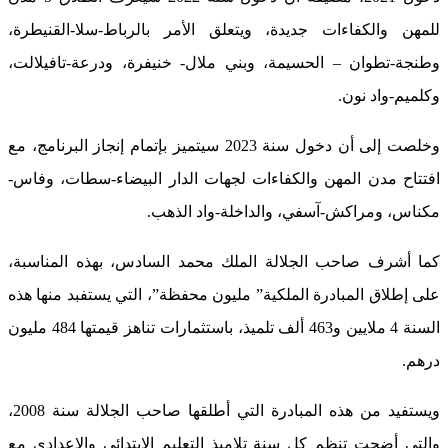
للمهن والكفاءات جديدة، ويتعلق الأمر بالرباط-سلا-القنيطرة،
وطنجة-تطوان – الحسيمة، وبني ملال- خنيفرة، ودرعة-تافيلالت،
وكلميم-واد نون.
وخلصت إلى أن دخول سنة 2023 سيتميز بإتمام إنجاز البرنامج، مع
افتتاح مدن المهن والكفاءات لجهات الدار البيضاء-سطات، وفاس-
مكناس، ومراكش-آسفي، والداخلة-واد الذهب.
كما أشرف صاحب الجلالة الملك محمد السادس، بهذه المناسبة،
على إطلاق المبادرة الملكية” مليون محفظة”، التي يستفبد منها هذه
السنة 4 ملايين و463 ألف تلميذ، باستثمارات تناهز قيمتها 484 مليون
درهم.
ويستفيد من هذه المبادرة التي أطلقها صاحب الجلالة سنة 2008،
والتي أضحت تنظم كل سنة تلاميذ التعليم الابتدائي والإعدادي مع