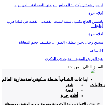
ادريس شحتان يكتب : المجلس الوطني للصحافة.. الذي نريد
أقلام حرة
ياسمين الحاج تكتب : سبتة ليست القصة… القصة هي لماذا هرب
أبناؤنا…
أقلام حرة
سيدي رحال :حين ينطفئ الضوء… ينكشف حجم المعاناة
24 ساعة
عيد العرش المجيد .. حديث في الذكرى
السابق
التالي
1 من 168
ابداعات الشباب
أنشطة ملكية
رياضة
مغاربة العالم
 جاليات
شعر
قصة
أقلام حرة
© 2026 - الإنماء جريدة إلكترونية مغربية. جميع الحقوق محفوظة