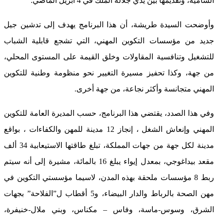
السامية، وتقديمها بين يدي جلالة الملك في 4 أبريل الماضي.
وأوضحت السيدة طريشة، أن هذا البرنامج يهدف إلى تدشين جيل
جديد من مؤسسات التكوين المهني، التي تشجع قابلية الشباب
للتشغيل وتنافسية المقاولات وخلق القيمة على المستوى المحلي،
من جهة، وكذا تحفيز مسيرة التغيير نحو منظومة وطنية للتكوين
المهني متجانسة وأكثر نجاعة، من جهة أخرى.
وفي هذا الصدد، يقتضي هذا البرنامج، حسب المديرة العامة للتكوين
المهني وإنعاش الشغل ، إنجاز 12 مدينة للمهن والكفاءات ، بواقع
مدينة لكل جهة من جهات المملكة، تبلغ طاقتها الاستيعابية 34 ألف
مقعد بيداغوجي، بمعدل إيواء يبلغ 16 بالمائة، مشيرة إلى أنه سيتم
ربط 8 مؤسسات ملحقة بهذه المدن، لاسيما مؤسستي التكوين في
مهن الصحة بالرباط والدار البيضاء، و5 أقطاب ل”الفلاحة” بجهات
الشرق، وسوس-ماسة، وفاس – مكناس، وبني ملال-خنيفرة،