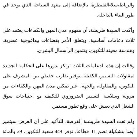
والرباط-سلا-القنيطرة، بالإضافة إلى معهد السياحة الذي يوجد في
طور البناء بالداخلة.
وأكدت السيدة طريشة، أن مفهوم مدن المهن والكفاءات يعتمد على
ثلاث دعامات أساسية، ويتعلق الأمر بفضاءات بيداغوجية عصرية،
وهندسة محينة للتكوين، وتثمين الرأسمال البشري.
وقالت إن هذه الدعامات الثلاث ترتكز بدورها على الحكامة الجديدة
لمقاولات التسيير، الكفيلة بتوفير تقارب حقيقي بين المشرف على
التكوين، والمقاولة، والجهة، عبر تمكين مدن المهن والكفاءات من
مرونة وسلاسة التسيير الضروروي للتكيف مع احتياجات سوق
الشغل الذي يعيش على وقع تطور مستمر.
ولم تفت السيدة طريشىة الفرصة، للتأكيد على أن العرض سيتميز
أيضا بتشكيلة تضم 11 قطاعا، توفر 449 شعبة للتكوين، 29 بالمائة