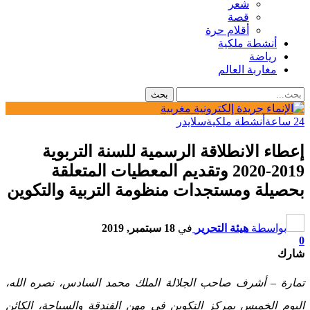
شعر
قصة
أقلام حرة
أنشطة ملكية
رياضة
مغاربة العالم
24 ساعة
أنشطة ملكية
سلايدر
إعطاء الانطلاقة الرسمية للسنة التربوية
2019-2020 وتقديم المعطيات المتعلقة
بحصيلة ومستجدات منظومة التربية والتكوين
بواسطة
هيئة التحرير
في
18 سبتمبر, 2019
0
شارك
تمارة – أشرف صاحب الجلالة الملك محمد السادس، نصره الله،
اليوم الخميس بمركز التكوين في مهن الفندقة والسياحة، الكائن