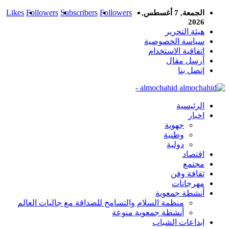
Likes
Followers
Subscribers
Followers
الجمعة, 7 أغسطس,
2026
هيئة التحرير
سياسة الخصوصية
اتفاقية الاستخدام
أرسل مقال
إتصل بنا
almochahid -
الرئيسية
اخبار
جهوية
وطنية
دولية
اقتصاد
مجتمع
ثقافة وفن
مهرجانات
أنشطة جمعوية
منظمة السلام والتسامح للصداقة مع جاليات العالم
أنشطة جمعوية منوعة
ابداعات الشباب