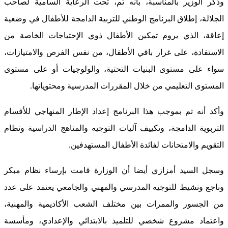
وذكر الوزير بالمناسبة، بأنه تم، تحت الرعاية السامية لصاحب
الجلالة، إطلاق البرنامج الوطني للتربية الدامجة للأطفال في وضعية
إعاقة، الذي يروم تمكين الأطفال ذوي الإحتياجات الخاصة من
الاستفادة، على غرار باقي الأطفال، من نفس الفرص والامتيازات،
سواء على مستوى البنيات التحتية، والولوجيات أو على مستوى
المستوى التعليمي من خلال المقررات المدرسية ومحتوياتها.
وأكد أنه تم بموجب هذا البرنامج إعداد الإطار المنهاجي للأقسام
التربوية الدامجة، وتكييف آليات التوجيه والمناهج الدراسية ونظام
التقويم والامتحانات لفائدة الأطفال المستهدفين.
وسجل السيد أمزازي أيضا أن الوزارة قامت بإرساء نظام مبكر
وناجع ونشيط للتوجيه المدرسي والمهني والجامعي يعتمد على عدد
من الجسور والممرات بين مختلف الشعب الأكاديمية والمهنية،
واعتماد مشروع شخصي للتلميذ بالابتدائي والإعدادي، ومأسسة