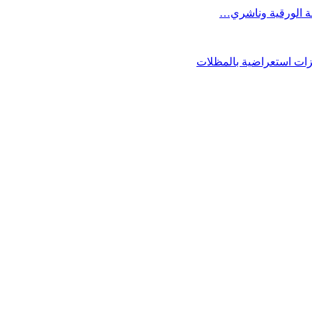
فة الورقية وناشري…
فزات استعراضية بالمظلات