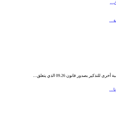
اق…
فة…
ير بصدور قانون 09.26 الذي يتعلق…
نا…