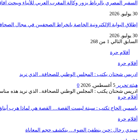
السفير المصري بالرباط يزور وكالة المغرب العربي للأنباء ويبحث آف
30 يوليو, 2026
إطلاق البوابة الإلكترونية الخاصة بانخراط الصحفيين في مجال الصحا
30 يوليو, 2026
السابق
التالي
1 من 268
أقلام حرة
أقلام حرة
ادريس شحتان يكتب : المجلس الوطني للصحافة.. الذي نريد
هيئة تحرير
5 أغسطس, 2026
0
ادريس شحتان يكتب : المجلس الوطني للصحافة.. الذي نريد هذه مناسبة أخرى للتذك
أقلام حرة
ياسمين الحاج تكتب : سبتة ليست القصة… القصة هي لماذا هرب أبناؤ
أقلام حرة
سيدي رحال :حين ينطفئ الضوء… ينكشف حجم المعاناة