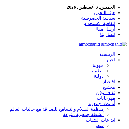
الخميس, 6 أغسطس, 2026
هيئة التحرير
سياسة الخصوصية
اتفاقية الاستخدام
أرسل مقال
إتصل بنا
almochahid -
الرئيسية
اخبار
جهوية
وطنية
دولية
اقتصاد
مجتمع
ثقافة وفن
مهرجانات
أنشطة جمعوية
منظمة السلام والتسامح للصداقة مع جاليات العالم
أنشطة جمعوية منوعة
ابداعات الشباب
شعر