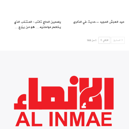
عيد العرش المجيد .. حديث في الذكرى
ياسمين الحاج تكتب : المنتخب الذي
يخاصم مواطنيه… هو من يزرع…
السابق
التالي
1 من 168