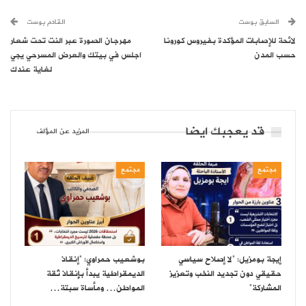
السابق بوست
القادم بوست
لائحة للإصابات المؤكدة بفيروس كورونا
مهرجان الصورة عبر النت تحت شعار
حسب المدن
اجلس في بيتك والعرض المسرحي يجي
لغاية عندك
قد يعجبك ايضا
المزيد عن المؤلف
مجتمع
مجتمع
إيجة بومزيل: “لا إصلاح سياسي
بوشعيب حمراوي: “إنقاذ
حقيقي دون تجديد النخب وتعزيز
الديمقراطية يبدأ بإنقاذ ثقة
المشاركة”
المواطن… ومأساة سبتة…