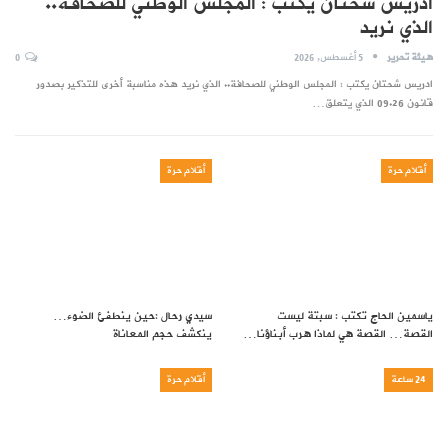
ادريس شحتان يكتب : المجلس الوطني للصحافة..
الذي نريد
هيئة تحرير
5 أغسطس, 2026
0
ادريس شحتان يكتب : المجلس الوطني للصحافة.. الذي نريد هذه مناسبة أخرى للتذكير بصدور
قانون 09.26 الذي يتعلق…
أقلام حرة
أقلام حرة
ياسمين الحاج تكتب : سبتة ليست
سيدي رحال :حين ينطفئ الضوء…
القصة… القصة هي لماذا هرب أبناؤنا…
ينكشف حجم المعاناة
24 ساعة
أقلام حرة