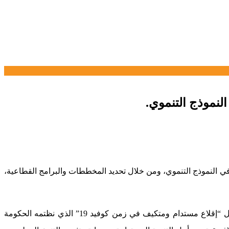
 عازم على مواجهة التغيرات المناخية وتأثيرات “كوفيد 19″، من خلال إعادة التفكير في النموذج التنموي، ومن خلال تحديد المخططات والبرامج القطاعية،
وأشار بلاغ للوزارة إلى أن السيد رباح جدد التأكيد، في كلمة خلال مشاركته أمس الخميس في الاجتماع الوزاري الدولي الافتراضي من أجل “إقلاع مستدام ومتكيف في زمن كوفيد 19” الذي نظتمه الحكومة