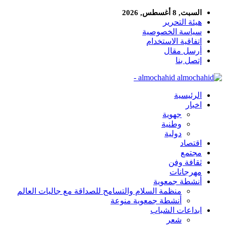
السبت, 8 أغسطس, 2026
هيئة التحرير
سياسة الخصوصية
اتفاقية الاستخدام
أرسل مقال
إتصل بنا
almochahid -
الرئيسية
اخبار
جهوية
وطنية
دولية
اقتصاد
مجتمع
ثقافة وفن
مهرجانات
أنشطة جمعوية
منظمة السلام والتسامح للصداقة مع جاليات العالم
أنشطة جمعوية منوعة
ابداعات الشباب
شعر