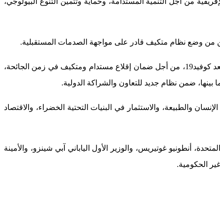
الإفريقية من أجل التنمية المستدامة، وحماية وتثمين التنوع البيولوجي،
يمكن من وضع نظام متكيف قادر على مواجهة الصدمات المستقبلية.
وخلال الاجتماع الذي هدف إلى إطلاق منصة رقمية بمثابة مركز لتجميع الممارسات الجيدة المتعلقة بالسياسات والأنشطة المناخية والبيئية بعد كوفيد19، من أجل ضمان إقلاع مستدام ومتكيف في زمن الجائحة،
ينها، ضمن نظام جديد للتعاون والشراكة الدولية.
نسان والطبيعة، والاستثمار في البنيات التحتية الخضراء، والاقتصاد
حدة، أنطونيو غوتيريس، والوزير الأول الياباني آبي شينزو، والأمينة
غير الحكومية.