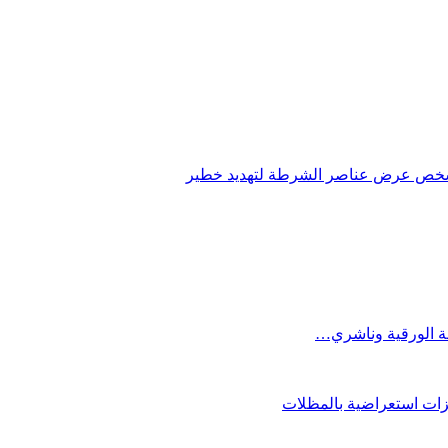
شخص عرض عناصر الشرطة لتهديد خطير
فة الورقية وناشري…
فزات استعراضية بالمظلات