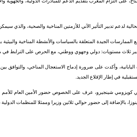
 المناخ، على التزام المغرب بتقديم الدعم للمبادرات الدولية، والجهوية و
حالية لدعم تدبير التأثير الآني للأزمتين المناخية والصحية، والذي س
ر ثلاث مستويات: دولي وجهوي ووطني، مع الحرص على الترابط في ما ب
يابانية، وأكدت على ضرورة إدماج الاستعجال المناخي، والتوافق بين الإ
بلية في إطار الإقلاع الجديد.
باني كويزومي شينجيرو، عرف على الخصوص حضور الأمين العام للأمم المت
بينوزا، بالإضافة إلى حضور حوالي ثلاثين وزيرا وممثلا للمنظمات الدولية 