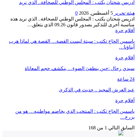
ادريس شحتان يكتب : المجلس الوطني للصحافة.. الذي نريد
هيئة تحرير
5 أغسطس, 2026
0
ادريس شحتان يكتب : المجلس الوطني للصحافة.. الذي نريد هذه
مناسبة أخرى للتذكير بصدور قانون 09.26 الذي يتعلق…
أقلام حرة
ياسمين الحاج تكتب : سبتة ليست القصة… القصة هي لماذا هرب
أبناؤنا…
أقلام حرة
سيدي رحال :حين ينطفئ الضوء… ينكشف حجم المعاناة
24 ساعة
عيد العرش المجيد .. حديث في الذكرى
أقلام حرة
ياسمين الحاج تكتب : المنتخب الذي يخاصم مواطنيه… هو من
يزرع…
السابق
التالي
1 من 168