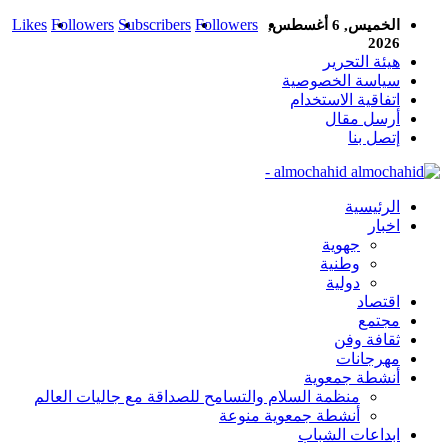
Likes
Followers
Subscribers
Followers
الخميس, 6 أغسطس,
2026
هيئة التحرير
سياسة الخصوصية
اتفاقية الاستخدام
أرسل مقال
إتصل بنا
almochahid -
الرئيسية
اخبار
جهوية
وطنية
دولية
اقتصاد
مجتمع
ثقافة وفن
مهرجانات
أنشطة جمعوية
منظمة السلام والتسامح للصداقة مع جاليات العالم
أنشطة جمعوية منوعة
ابداعات الشباب