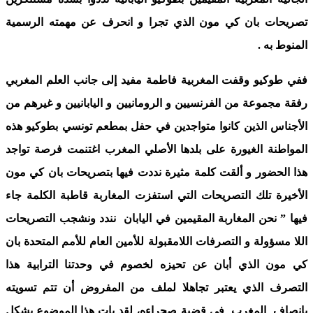
تصريحات بان كي مون الذي تجرا و انحرف عن مهمته الرسمية
المنوط به .
ففي طوكيو وقفت المغربية فاطمة مفيد
إلى جانب العلم المغربي
رفقة مجموعة من الفرنسيين و الرومانيين و اليابانيين و غيرهم من
الأجناس الذين كانوا متواجدين في حفل بمطعم تونسي بطوكيو هذه
المواطنة الغيورة على بلدها الأصلي المغرب اغتنمت فرصة تواجد
هذا الحضور و ألقت كلمة مثيرة نددت فيها بتصريحات بان كي مون
الأخيرة تلك التصريحات التي استفزت المغاربة قاطبة الكلمة جاء
فيها ”
نحن المغاربة المقيمين في اليابان
نندد ونشجب التصريحات
اللا مسؤولة و التصرفات اللامقبولة للأمين العام للأمم المتحدة بان
كي مون الذي أبان عن تحيزه لخصوم في وحدتنا الترابية هذا
التصرف الذي يعتبر تجاهلا لملف من المفروض أن تتم تسويته
بإنصاف المغرب في قضية صحراءه، لقد بات هذا الموضوع يشكل