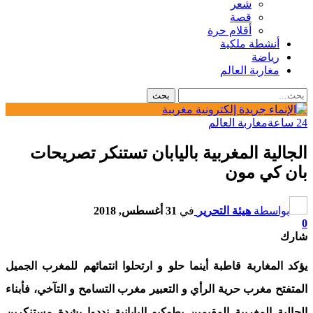
شعر
قصة
أقلام حرة
أنشطة ملكية
رياضة
مغاربة العالم
24 ساعة
مغاربة العالم
الجالية المغربية باليابان تستنكر تصريحات
بان كي مون
بواسطة
هيئة التحرير
في
31 أغسطس, 2018
0
شارك
يؤكد المغاربة قاطبة أينما حلو و ارتحلوا انتمائهم للمغرب الجميل
المتفتح مغرب حرية الرأي و التعبير مغرب التسامح و التآخي، فأبناء
الجالية المغربية المقيمين بطوكيو اليابانية نددوا بشدة مستنكرين