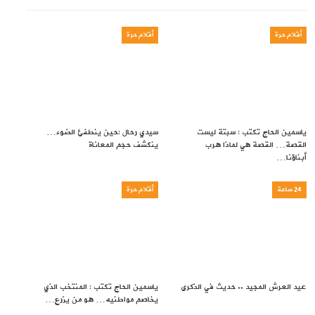
أقلام حرة
أقلام حرة
ياسمين الحاج تكتب : سبتة ليست
سيدي رحال :حين ينطفئ الضوء…
القصة… القصة هي لماذا هرب
ينكشف حجم المعاناة
أبناؤنا…
24 ساعة
أقلام حرة
عيد العرش المجيد .. حديث في الذكرى
ياسمين الحاج تكتب : المنتخب الذي
يخاصم مواطنيه… هو من يزرع…