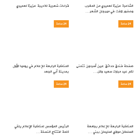
الشاعرة عزيزة لعميري من المغرب
قراءات شعرية للاديبة عزيزة لعميري
وحضور لافت في مهرجان الشعر…
24 ساعة
24 ساعة
صفحة فندق حدائق عين أسردون تتمنى
المناظرة الرابعة للإعلام في يومها الأول
لكم عيد مبارك سعيد وكل…
بمدينة أبي الجعد
24 ساعة
24 ساعة
المناظرة الرابعة للإعلام بجامعة
الرئيس المؤسس لمناظرة الإعلام يلقي
السلطان مولاي اسليمان ببني …
كلمة افتتاح النسخة…