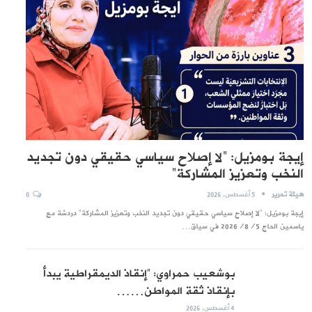
إيجة بومزيل: “لا إصلاح سياسي حقيقي دون تجديد
النخب وتعزيز المشاركة”
هيئة تحرير
5 أغسطس, 2026
0
إيجة بومزيل: "لا إصلاح سياسي حقيقي دون تجديد النخب وتعزيز المشاركة" دردشة مع
ياسمين الحاج 2026/8/5 في سياق…
بوشعيب حمراوي: “إنقاذ الديمقراطية يبدأ
بإنقاذ ثقة المواطن……
4 أغسطس, 2026