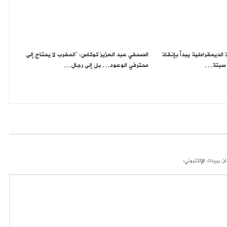
الديمقراطية يبدأ بإنقاذ
الصحفي عبد العزيز كوكاس: “المغرب لا يحتاج إلى
 سبتة…
محترفي الوعود… بل إلى رجال…
ن بريدك الإلكتروني.