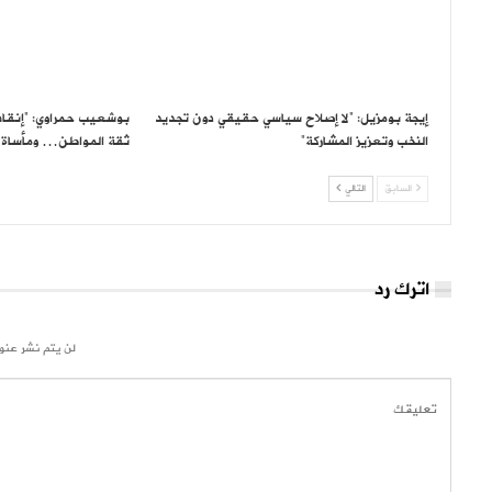
إيجة بومزيل: “لا إصلاح سياسي حقيقي دون تجديد
بوشعيب حمراوي: “إنقاذ 
النخب وتعزيز المشاركة”
ثقة المواطن… ومأساة
السابق
التالي
اترك رد
لن يتم نشر عنوا