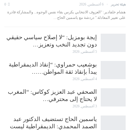
هيئة تحرير
6 أغسطس, 2026
0
هشام خلفادير: "العزوف الانتخابي يكرس بقاء نفس الوجوه... والمشاركة قادرة
على تغيير المعادلة." دردشة مع ياسمين الحاج…
إيجة بومزيل: “لا إصلاح سياسي حقيقي
دون تجديد النخب وتعزيز…
5 أغسطس, 2026
بوشعيب حمراوي: “إنقاذ الديمقراطية
يبدأ بإنقاذ ثقة المواطن……
4 أغسطس, 2026
الصحفي عبد العزيز كوكاس: “المغرب
لا يحتاج إلى محترفي…
3 أغسطس, 2026
ياسمين الحاج تستضيف الدكتور عبد
الصمد المحمدي: الديمقراطية ليست