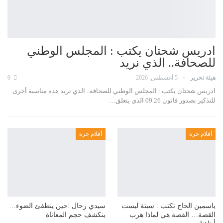
ادريس شحتان يكتب : المجلس الوطني
للصحافة.. الذي نريد
هيئة تحرير
5 أغسطس, 2026
0
ادريس شحتان يكتب : المجلس الوطني للصحافة.. الذي نريد هذه مناسبة أخرى
للتذكير بصدور قانون 09.26 الذي يتعلق…
أقلام حرة
أقلام حرة
ياسمين الحاج تكتب : سبتة ليست
سيدي رحال :حين ينطفئ الضوء…
القصة… القصة هي لماذا هرب
ينكشف حجم المعاناة