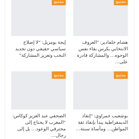
مجتمع
مجتمع
هشام خلفادير: “العزوف
إيجة بومزيل: “لا إصلاح
الانتخابي يكرس بقاء نفس
سياسي حقيقي دون تجديد
الوجوه… والمشاركة قادرة
النخب وتعزيز المشاركة”
على…
مجتمع
مجتمع
بوشعيب حمراوي: “إنقاذ
الصحفي عبد العزيز كوكاس:
الديمقراطية يبدأ بإنقاذ ثقة
“المغرب لا يحتاج إلى
المواطن… ومأساة سبتة…
محترفي الوعود… بل إلى
رجال…