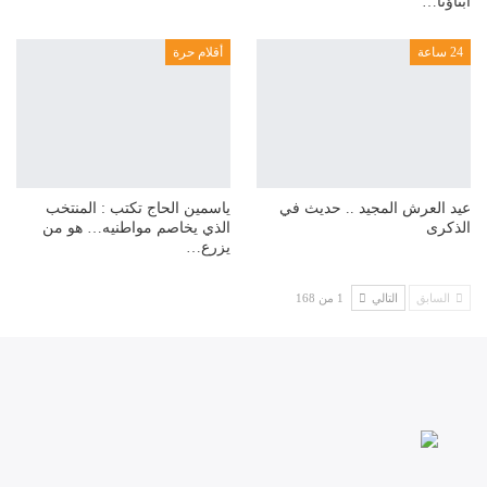
أبناؤنا…
24 ساعة
أقلام حرة
عيد العرش المجيد .. حديث في
ياسمين الحاج تكتب : المنتخب
الذكرى
الذي يخاصم مواطنيه… هو من
يزرع…
السابق
التالي
1 من 168