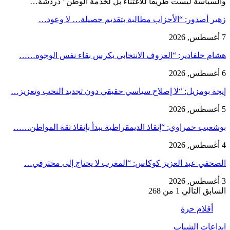
والسياسة ليست طريقاً للاغتناء بل لخدمة الوطن" دردشة…
زهير أصدور: “الأحزاب مطالبة بتقديم حصيلة… لا وعود…
7 أغسطس, 2026
هشام خلفادير: “العزوف الانتخابي يكرس بقاء نفس الوجوه……
6 أغسطس, 2026
إيجة بومزيل: “لا إصلاح سياسي حقيقي دون تجديد النخب وتعزيز…
5 أغسطس, 2026
بوشعيب حمراوي: “إنقاذ الديمقراطية يبدأ بإنقاذ ثقة المواطن……
4 أغسطس, 2026
الصحفي عبد العزيز كوكاس: “المغرب لا يحتاج إلى محترفي…
3 أغسطس, 2026
السابق
التالي
1 من 268
أقلام حرة
ابداعات الشباب