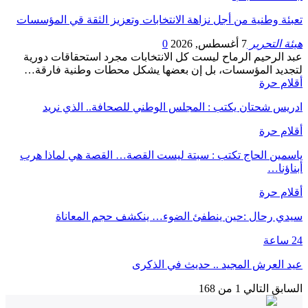
تعبئة وطنية من أجل نزاهة الانتخابات وتعزيز الثقة قي المؤسسات
هيئة التحرير
7 أغسطس, 2026
0
عبد الرحيم الرماح ليست كل الانتخابات مجرد استحقاقات دورية
لتجديد المؤسسات، بل إن بعضها يشكل محطات وطنية فارقة…
أقلام حرة
ادريس شحتان يكتب : المجلس الوطني للصحافة.. الذي نريد
أقلام حرة
ياسمين الحاج تكتب : سبتة ليست القصة… القصة هي لماذا هرب
أبناؤنا…
أقلام حرة
سيدي رحال :حين ينطفئ الضوء… ينكشف حجم المعاناة
24 ساعة
عيد العرش المجيد .. حديث في الذكرى
السابق
التالي
1 من 168