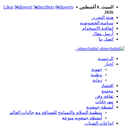
Likes
Followers
Subscribers
Followers
السبت, 8 أغسطس,
2026
هيئة التحرير
سياسة الخصوصية
اتفاقية الاستخدام
أرسل مقال
إتصل بنا
almochahid -
الرئيسية
اخبار
جهوية
وطنية
دولية
اقتصاد
مجتمع
ثقافة وفن
مهرجانات
أنشطة جمعوية
منظمة السلام والتسامح للصداقة مع جاليات العالم
أنشطة جمعوية منوعة
ابداعات الشباب