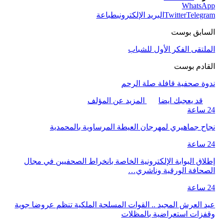
WhatsApp
Telegram
Twitter
البريد الإلكتروني
طباعة
السابق بوست
الملتقى الفكر الأول للشباب
القادم بوست
ندوة صحفية قافلة صلة الرحم
قد يعجبك ايضا
المزيد عن المؤلف
24 ساعة
نجاح جماهيري لمهرجان العيطة المرساوية بالمحمدية
24 ساعة
إطلاق البوابة الإلكترونية الخاصة بانخراط الصحفيين في مجال
الصحافة الورقية وناشري…
24 ساعة
عيد العرش المجيد .. القوات المسلحة الملكية تنظم عروضا جوية
وقفزات استعراضية بالمظلات