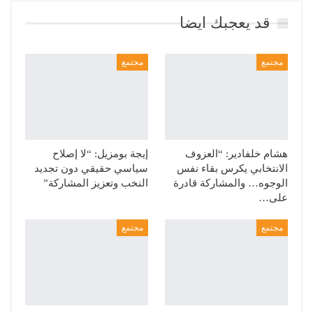
قد يعجبك ايضا
مجتمع
مجتمع
هشام خلفادير: “العزوف
إيجة بومزيل: “لا إصلاح
الانتخابي يكرس بقاء نفس
سياسي حقيقي دون تجديد
الوجوه… والمشاركة قادرة
النخب وتعزيز المشاركة”
على…
مجتمع
مجتمع