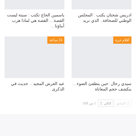
ادريس شحتان يكتب : المجلس
ياسمين الحاج تكتب : سبتة ليست
الوطني للصحافة.. الذي نريد
القصة… القصة هي لماذا هرب
أبناؤنا…
أقلام حرة
24 ساعة
سيدي رحال :حين ينطفئ الضوء…
عيد العرش المجيد .. حديث في
ينكشف حجم المعاناة
الذكرى
السابق
التالي
1 من 168