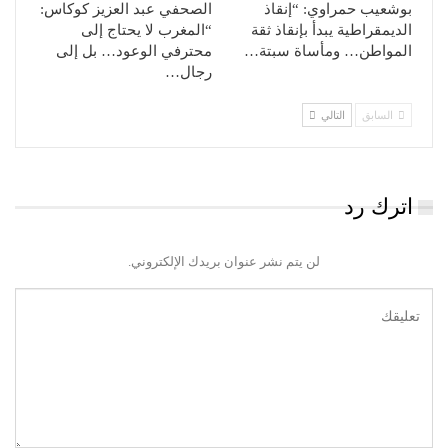
بوشعيب حمراوي: “إنقاذ
الصحفي عبد العزيز كوكاس:
الديمقراطية يبدأ بإنقاذ ثقة
“المغرب لا يحتاج إلى
المواطن… ومأساة سبتة…
محترفي الوعود… بل إلى
رجال…
السابق
التالي
اترك رد
لن يتم نشر عنوان بريدك الإلكتروني.