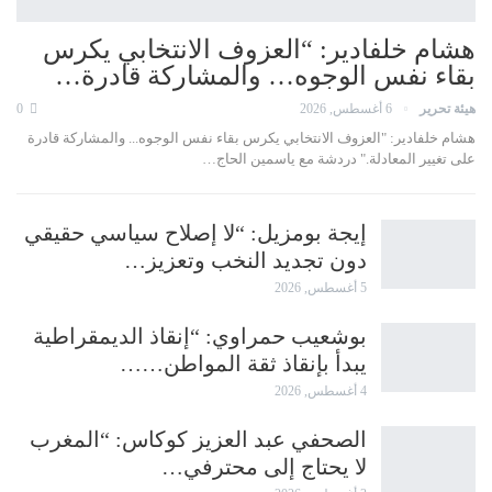
هشام خلفادير: “العزوف الانتخابي يكرس
بقاء نفس الوجوه… والمشاركة قادرة…
هيئة تحرير
6 أغسطس, 2026
0
هشام خلفادير: "العزوف الانتخابي يكرس بقاء نفس الوجوه... والمشاركة قادرة
على تغيير المعادلة." دردشة مع ياسمين الحاج…
إيجة بومزيل: “لا إصلاح سياسي حقيقي
دون تجديد النخب وتعزيز…
5 أغسطس, 2026
بوشعيب حمراوي: “إنقاذ الديمقراطية
يبدأ بإنقاذ ثقة المواطن……
4 أغسطس, 2026
الصحفي عبد العزيز كوكاس: “المغرب
لا يحتاج إلى محترفي…