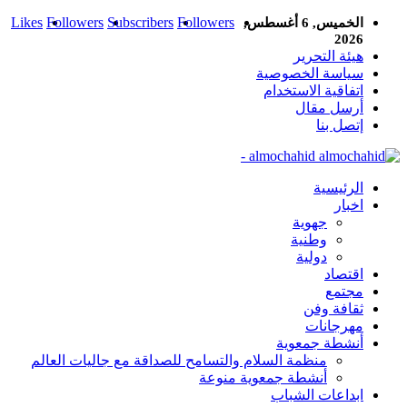
Likes
Followers
Subscribers
Followers
الخميس, 6 أغسطس,
2026
هيئة التحرير
سياسة الخصوصية
اتفاقية الاستخدام
أرسل مقال
إتصل بنا
almochahid -
الرئيسية
اخبار
جهوية
وطنية
دولية
اقتصاد
مجتمع
ثقافة وفن
مهرجانات
أنشطة جمعوية
منظمة السلام والتسامح للصداقة مع جاليات العالم
أنشطة جمعوية منوعة
ابداعات الشباب