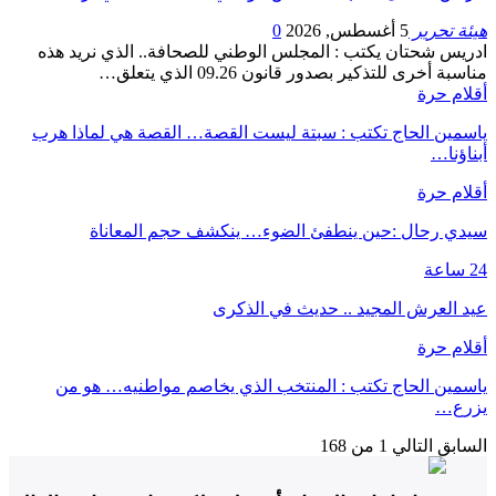
هيئة تحرير
5 أغسطس, 2026
0
ادريس شحتان يكتب : المجلس الوطني للصحافة.. الذي نريد هذه
مناسبة أخرى للتذكير بصدور قانون 09.26 الذي يتعلق…
أقلام حرة
ياسمين الحاج تكتب : سبتة ليست القصة… القصة هي لماذا هرب
أبناؤنا…
أقلام حرة
سيدي رحال :حين ينطفئ الضوء… ينكشف حجم المعاناة
24 ساعة
عيد العرش المجيد .. حديث في الذكرى
أقلام حرة
ياسمين الحاج تكتب : المنتخب الذي يخاصم مواطنيه… هو من
يزرع…
السابق
التالي
1 من 168