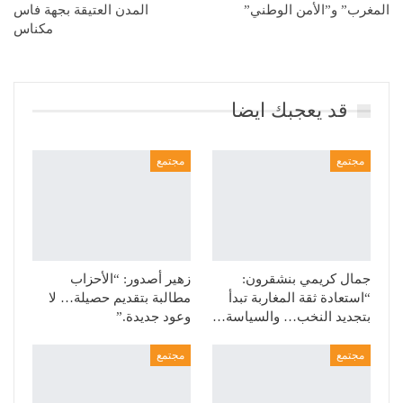
المغرب” و”الأمن الوطني”
المدن العتيقة بجهة فاس
مكناس
قد يعجبك ايضا
مجتمع
مجتمع
جمال كريمي بنشقرون:
زهير أصدور: “الأحزاب
“استعادة ثقة المغاربة تبدأ
مطالبة بتقديم حصيلة… لا
بتجديد النخب… والسياسة…
وعود جديدة.”
مجتمع
مجتمع