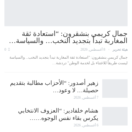
جمال كريمي بنشقرون: “استعادة ثقة
المغاربة تبدأ بتجديد النخب… والسياسة…
هيئة تحرير
8 أغسطس, 2026
0
جمال كريمي بنشقرون: "استعادة ثقة المغاربة تبدأ بتجديد النخب... والسياسة
ليست طريقاً للاغتناء بل لخدمة الوطن" دردشة…
زهير أصدور: “الأحزاب مطالبة بتقديم
حصيلة… لا وعود…
7 أغسطس, 2026
هشام خلفادير: “العزوف الانتخابي
يكرس بقاء نفس الوجوه……
6 أغسطس, 2026