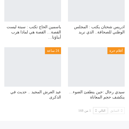
ادريس شحتان يكتب : المجلس
ياسمين الحاج تكتب : سبتة ليست
الوطني للصحافة.. الذي نريد
القصة… القصة هي لماذا هرب
أبناؤنا…
أقلام حرة
24 ساعة
سيدي رحال :حين ينطفئ الضوء…
عيد العرش المجيد .. حديث في
ينكشف حجم المعاناة
الذكرى
السابق
التالي
1 من 168