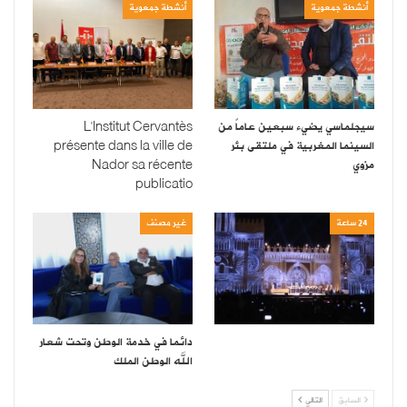
أنشطة جمعوية
أنشطة جمعوية
سيجلماسي يضيء سبعين عاماً من
L’Institut Cervantès
السينما المغربية في ملتقى بئر
présente dans la ville de
مزوي
Nador sa récente
publicatio
24 ساعة
غير مصنف
دائما في خدمة الوطن وتحت شعار
الله الوطن الملك
السابق
التالي