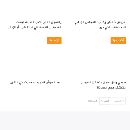
ادريس شحتان يكتب : المجلس الوطني
ياسمين الحاج تكتب : سبتة ليست
للصحافة.. الذي نريد
القصة… القصة هي لماذا هرب أبناؤنا…
أقلام حرة
24 ساعة
سيدي رحال :حين ينطفئ الضوء…
عيد العرش المجيد .. حديث في الذكرى
ينكشف حجم المعاناة
السابق
التالي
1 من 168