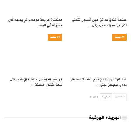
صفحة فندق حدائق عين أسردون تتمنى
المناظرة الرابعة للإعلام في يومها الأول
لكم عيد مبارك سعيد وكل…
بمدينة أبي الجعد
24 ساعة
24 ساعة
المناظرة الرابعة للإعلام بجامعة السلطان
الرئيس المؤسس لمناظرة الإعلام يلقي
مولاي اسليمان ببني …
كلمة افتتاح النسخة…
السابق
التالي
1 من 11
الجريدة الورقية