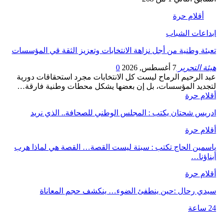
أقلام حرة
ابداعات الشباب
تعبئة وطنية من أجل نزاهة الانتخابات وتعزيز الثقة قي المؤسسات
هيئة التحرير
7 أغسطس, 2026
0
عبد الرحيم الرماح ليست كل الانتخابات مجرد استحقاقات دورية
لتجديد المؤسسات، بل إن بعضها يشكل محطات وطنية فارقة…
أقلام حرة
ادريس شحتان يكتب : المجلس الوطني للصحافة.. الذي نريد
أقلام حرة
ياسمين الحاج تكتب : سبتة ليست القصة… القصة هي لماذا هرب
أبناؤنا…
أقلام حرة
سيدي رحال :حين ينطفئ الضوء… ينكشف حجم المعاناة
24 ساعة