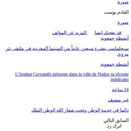
صورة
القادم بوست
صورة
قد يعجبك ايضا
المزيد عن المؤلف
أنشطة جمعوية
سيجلماسي يضيء سبعين عاماً من السينما المغربية في ملتقى بئر
مزوي
أنشطة جمعوية
L’Institut Cervantès présente dans la ville de Nador sa récente
publicatio
24 ساعة
غير مصنف
دائما في خدمة الوطن وتحت شعار الله الوطن الملك
السابق
التالي
اترك رد