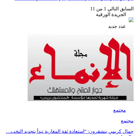
السابق
التالي
1 من 11
الجريدة الورقية
عدد جدبد
مجتمع
مجتمع
جمال كريمي بنشقرون: “استعادة ثقة المغاربة تبدأ بتجديد النخب…