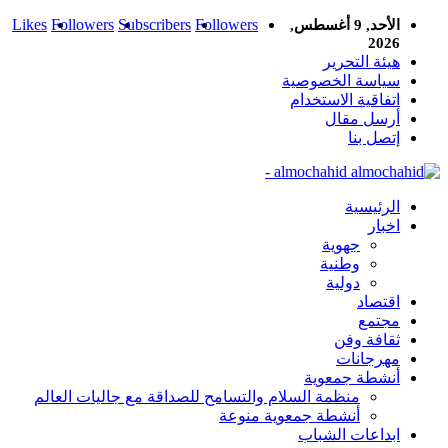
Likes
Followers
Subscribers
Followers
الأحد, 9 أغسطس,
2026
هيئة التحرير
سياسة الخصوصية
اتفاقية الاستخدام
أرسل مقال
إتصل بنا
almochahid -
الرئيسية
اخبار
جهوية
وطنية
دولية
اقتصاد
مجتمع
ثقافة وفن
مهرجانات
أنشطة جمعوية
منظمة السلام والتسامح للصداقة مع جاليات العالم
أنشطة جمعوية منوعة
ابداعات الشباب