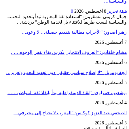
والسياسة…
هيئة تحرير
8 أغسطس, 2026
0
جمال كريمي بنشقرون: "استعادة ثقة المغاربة تبدأ بتجديد النخب...
والسياسة ليست طريقاً للاغتناء بل لخدمة الوطن" دردشة…
زهير أصدور: “الأحزاب مطالبة بتقديم حصيلة… لا وعود…
7 أغسطس, 2026
هشام خلفادير: “العزوف الانتخابي يكرس بقاء نفس الوجوه……
6 أغسطس, 2026
إيجة بومزيل: “لا إصلاح سياسي حقيقي دون تجديد النخب وتعزيز…
5 أغسطس, 2026
بوشعيب حمراوي: “إنقاذ الديمقراطية يبدأ بإنقاذ ثقة المواطن……
4 أغسطس, 2026
الصحفي عبد العزيز كوكاس: “المغرب لا يحتاج إلى محترفي…
3 أغسطس, 2026
السابق
التالي
1 من 268