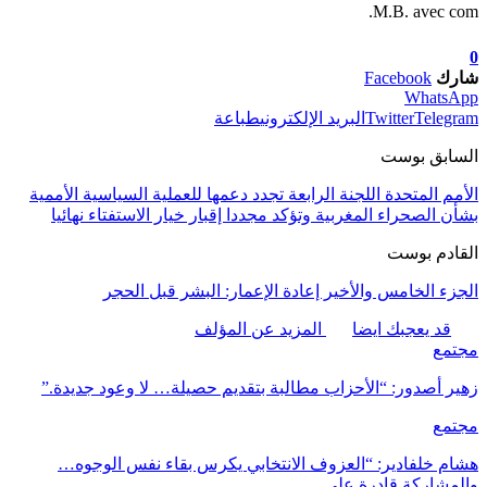
M.B. avec com.
0
شارك
Facebook
WhatsApp
Telegram
Twitter
البريد الإلكتروني
طباعة
السابق بوست
الأمم المتحدة اللجنة الرابعة تجدد دعمها للعملية السياسية الأممية
بشأن الصحراء المغربية وتؤكد مجددا إقبار خيار الاستفتاء نهائيا
القادم بوست
الجزء الخامس والأخير إعادة الإعمار: البشر قبل الحجر
قد يعجبك ايضا
المزيد عن المؤلف
مجتمع
زهير أصدور: “الأحزاب مطالبة بتقديم حصيلة… لا وعود جديدة.”
مجتمع
هشام خلفادير: “العزوف الانتخابي يكرس بقاء نفس الوجوه…
والمشاركة قادرة على…