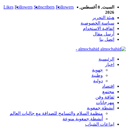
Likes
Followers
Subscribers
Followers
السبت, 8 أغسطس,
2026
هيئة التحرير
سياسة الخصوصية
اتفاقية الاستخدام
أرسل مقال
إتصل بنا
almochahid -
الرئيسية
اخبار
جهوية
وطنية
دولية
اقتصاد
مجتمع
ثقافة وفن
مهرجانات
أنشطة جمعوية
منظمة السلام والتسامح للصداقة مع جاليات العالم
أنشطة جمعوية منوعة
ابداعات الشباب