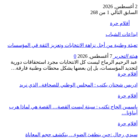
2 أغسطس, 2026
السابق
التالي
1 من 268
أقلام حرة
ابداعات الشباب
تعبئة وطنية من أجل نزاهة الانتخابات وتعزيز الثقة قي المؤسسات
هيئة التحرير
7 أغسطس, 2026
0
عبد الرحيم الرماح ليست كل الانتخابات مجرد استحقاقات دورية
لتجديد المؤسسات، بل إن بعضها يشكل محطات وطنية فارقة…
أقلام حرة
ادريس شحتان يكتب : المجلس الوطني للصحافة.. الذي نريد
أقلام حرة
ياسمين الحاج تكتب : سبتة ليست القصة… القصة هي لماذا هرب
أبناؤنا…
أقلام حرة
سيدي رحال :حين ينطفئ الضوء… ينكشف حجم المعاناة