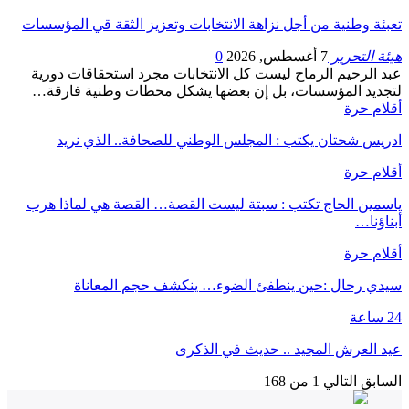
تعبئة وطنية من أجل نزاهة الانتخابات وتعزيز الثقة قي المؤسسات
هيئة التحرير
7 أغسطس, 2026
0
عبد الرحيم الرماح ليست كل الانتخابات مجرد استحقاقات دورية
لتجديد المؤسسات، بل إن بعضها يشكل محطات وطنية فارقة…
أقلام حرة
ادريس شحتان يكتب : المجلس الوطني للصحافة.. الذي نريد
أقلام حرة
ياسمين الحاج تكتب : سبتة ليست القصة… القصة هي لماذا هرب
أبناؤنا…
أقلام حرة
سيدي رحال :حين ينطفئ الضوء… ينكشف حجم المعاناة
24 ساعة
عيد العرش المجيد .. حديث في الذكرى
السابق
التالي
1 من 168