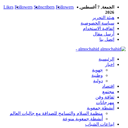
Likes
Followers
Subscribers
Followers
الجمعة, 7 أغسطس,
2026
هيئة التحرير
سياسة الخصوصية
اتفاقية الاستخدام
أرسل مقال
إتصل بنا
almochahid -
الرئيسية
اخبار
جهوية
وطنية
دولية
اقتصاد
مجتمع
ثقافة وفن
مهرجانات
أنشطة جمعوية
منظمة السلام والتسامح للصداقة مع جاليات العالم
أنشطة جمعوية منوعة
ابداعات الشباب