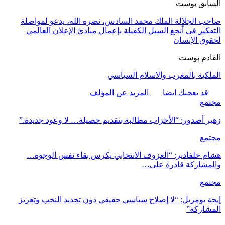
السابق بوست
صاحب الجلالة الملك محمد السادس، نصره الله، يدعو لمواصلة
التفكير في أنجع السبل الكفيلة بإعمال مبادئ الإعلان العالمي
لحقوق الإنسان
القادم بوست
الملكية بالمغرب والاسلام السياسي
قد يعجبك ايضا
المزيد عن المؤلف
مجتمع
زهير أصدور: “الأحزاب مطالبة بتقديم حصيلة… لا وعود جديدة.”
مجتمع
هشام خلفادير: “العزوف الانتخابي يكرس بقاء نفس الوجوه…
والمشاركة قادرة على…
مجتمع
إيجة بومزيل: “لا إصلاح سياسي حقيقي دون تجديد النخب وتعزيز
المشاركة”