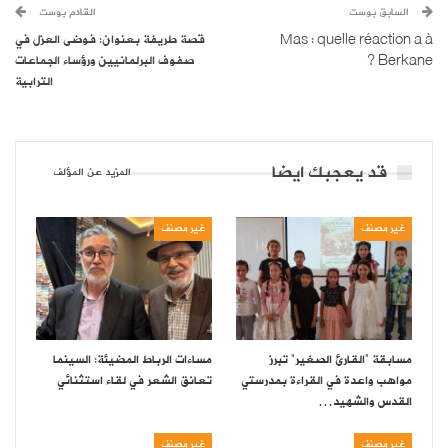
السابق بوست
القادم بوست
Mas : quelle réaction a à
قصة طريفة بعنوان: فوضى العزل في
Berkane ?
صفوف البرلمانيين ورؤساء الجماعات
الترابية
قد يعجبك ايضا
المزيد عن المؤلف
غير مصنف
غير مصنف
مسابقة “القارئ الصغير” تبرز
مساءات الرباط المضيئة: السينما
مواهب واعدة في القراءة بمدرستي
تعانق الشعر في لقاء استثنائي
القدس والشهيد…
غير مصنف
غير مصنف