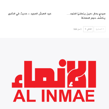
سيدي رحال :حين ينطفئ الضوء…
عيد العرش المجيد .. حديث في الذكرى
ينكشف حجم المعاناة
السابق
التالي
1 من 168