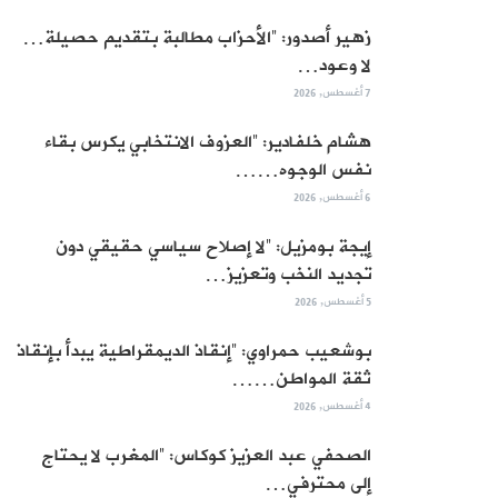
زهير أصدور: “الأحزاب مطالبة بتقديم حصيلة…
لا وعود…
7 أغسطس, 2026
هشام خلفادير: “العزوف الانتخابي يكرس بقاء
نفس الوجوه……
6 أغسطس, 2026
إيجة بومزيل: “لا إصلاح سياسي حقيقي دون
تجديد النخب وتعزيز…
5 أغسطس, 2026
بوشعيب حمراوي: “إنقاذ الديمقراطية يبدأ بإنقاذ
ثقة المواطن……
4 أغسطس, 2026
الصحفي عبد العزيز كوكاس: “المغرب لا يحتاج
إلى محترفي…