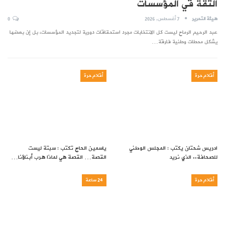
الثقة قي المؤسسات
هيئة التحرير
7 أغسطس, 2026
0
عبد الرحيم الرماح ليست كل الانتخابات مجرد استحقاقات دورية لتجديد المؤسسات، بل إن بعضها
يشكل محطات وطنية فارقة…
أقلام حرة
أقلام حرة
ادريس شحتان يكتب : المجلس الوطني
ياسمين الحاج تكتب : سبتة ليست
للصحافة.. الذي نريد
القصة… القصة هي لماذا هرب أبناؤنا…
أقلام حرة
24 ساعة