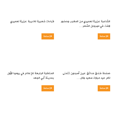
الشاعرة عزيزة لعميري من المغرب وحضور
قراءات شعرية للاديبة عزيزة لعميري
لافت في مهرجان الشعر…
24 ساعة
24 ساعة
صفحة فندق حدائق عين أسردون تتمنى
المناظرة الرابعة للإعلام في يومها الأول
لكم عيد مبارك سعيد وكل…
بمدينة أبي الجعد
24 ساعة
24 ساعة