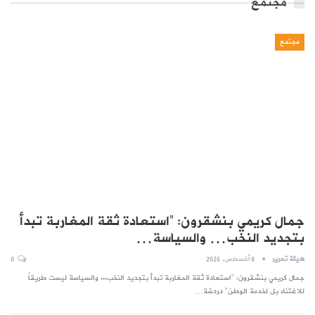
مجتمع
مجتمع
جمال كريمي بنشقرون: “استعادة ثقة المغاربة تبدأ
بتجديد النخب… والسياسة…
هيئة تحرير
8 أغسطس, 2026
0
جمال كريمي بنشقرون: "استعادة ثقة المغاربة تبدأ بتجديد النخب... والسياسة ليست طريقاً
للاغتناء بل لخدمة الوطن" دردشة…