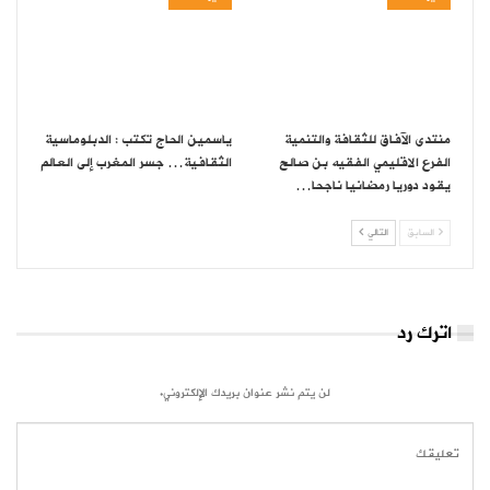
منتدى الآفاق للثقافة والتنمية
ياسمين الحاج تكتب : الدبلوماسية
الفرع الاقليمي الفقيه بن صالح
الثقافية… جسر المغرب إلى العالم
يقود دوريا رمضانيا ناجحا…
السابق
التالي
اترك رد
لن يتم نشر عنوان بريدك الإلكتروني.